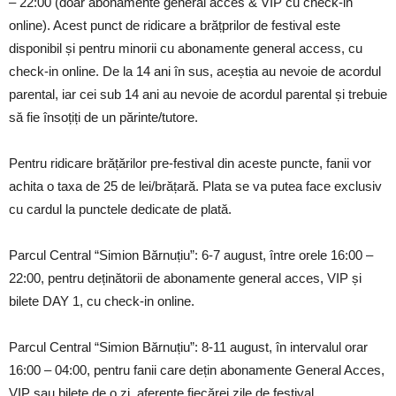
– 22:00 (doar abonamente general acces & VIP cu check-in
online). Acest punct de ridicare a brățprilor de festival este
disponibil și pentru minorii cu abonamente general access, cu
check-in online. De la 14 ani în sus, aceștia au nevoie de acordul
parental, iar cei sub 14 ani au nevoie de acordul parental și trebuie
să fie însoțiți de un părinte/tutore.
Pentru ridicare brățărilor pre-festival din aceste puncte, fanii vor
achita o taxa de 25 de lei/brățară. Plata se va putea face exclusiv
cu cardul la punctele dedicate de plată.
Parcul Central “Simion Bărnuțiu”: 6-7 august, între orele 16:00 –
22:00, pentru deținătorii de abonamente general acces, VIP și
bilete DAY 1, cu check-in online.
Parcul Central “Simion Bărnuțiu”: 8-11 august, în intervalul orar
16:00 – 04:00, pentru fanii care dețin abonamente General Acces,
VIP sau bilete de o zi, aferente fiecărei zile de festival.