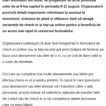
mari festivaluri din lume, se pregătește să scrie povestea
celui de-al 9-lea capitol în perioada 8-11 august. Organizatorii
prezintă detalii importante referitoare la accesul la
eveniment, sistemul de plată și sfătuiesc fanii să aleagă
variantele de check-in și top-up online pentru a beneficia de
un acces mai rapid în universul festivalului.
Organizatorii subliniază că doar fanii înregistrați în formularul de
check-in (online sau la fața locului) pot primi brățara de festival, pe
baza unui abonament sau bilet de o zi, cu un cod de bare valid și
o carte de identitate.
Cei care au cumpărat mai multe abonamente sau bilete pot
efectua check-in-ul și pentru prieteni. În cazul în care posesorul
unui abonament sau bilet dorește să-l transfere către o altă
persoană, acesta trebuie să selecteze opțiunea de transfer bilet
din contul său de check-in și să completeze datele persoanei
care va primi biletul.