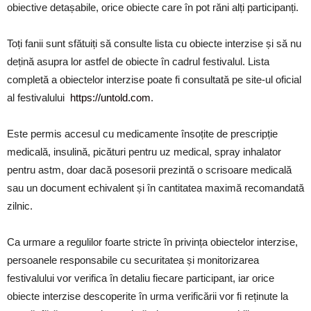
obiective detașabile, orice obiecte care în pot răni alți participanți.
Toți fanii sunt sfătuiți să consulte lista cu obiecte interzise și să nu
dețină asupra lor astfel de obiecte în cadrul festivalul. Lista
completă a obiectelor interzise poate fi consultată pe site-ul oficial
al festivalului
https://untold.com
.
Este permis accesul cu medicamente însoțite de prescripție
medicală, insulină, picături pentru uz medical, spray inhalator
pentru astm, doar dacă posesorii prezintă o scrisoare medicală
sau un document echivalent și în cantitatea maximă recomandată
zilnic.
Ca urmare a regulilor foarte stricte în privința obiectelor interzise,
persoanele responsabile cu securitatea și monitorizarea
festivalului vor verifica în detaliu fiecare participant, iar orice
obiecte interzise descoperite în urma verificării vor fi reținute la