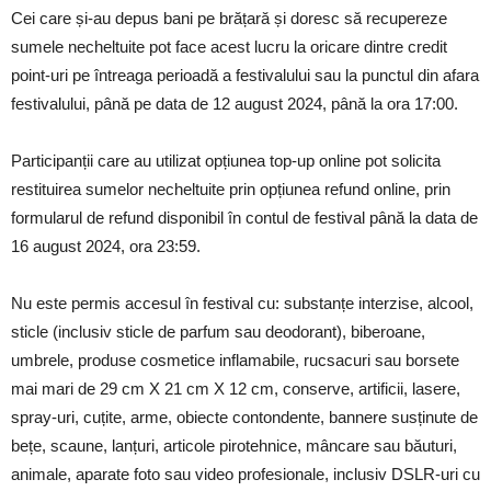
Cei care și-au depus bani pe brățară și doresc să recupereze
sumele necheltuite pot face acest lucru la oricare dintre credit
point-uri pe întreaga perioadă a festivalului sau la punctul din afara
festivalului, până pe data de 12 august 2024, până la ora 17:00.
Participanții care au utilizat opțiunea top-up online pot solicita
restituirea sumelor necheltuite prin opțiunea refund online, prin
formularul de refund disponibil în contul de festival până la data de
16 august 2024, ora 23:59.
Nu este permis accesul în festival cu: substanțe interzise, alcool,
sticle (inclusiv sticle de parfum sau deodorant), biberoane,
umbrele, produse cosmetice inflamabile, rucsacuri sau borsete
mai mari de 29 cm X 21 cm X 12 cm, conserve, artificii, lasere,
spray-uri, cuțite, arme, obiecte contondente, bannere susținute de
bețe, scaune, lanțuri, articole pirotehnice, mâncare sau băuturi,
animale, aparate foto sau video profesionale, inclusiv DSLR-uri cu