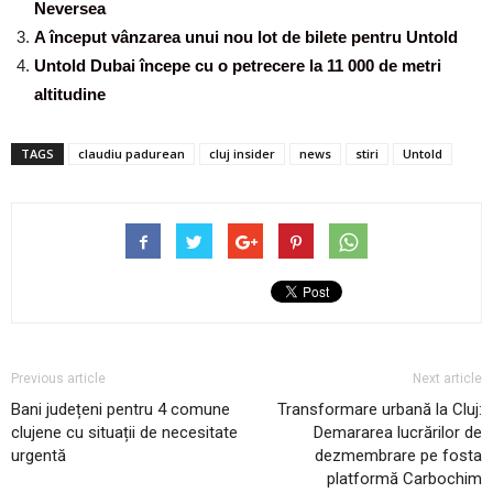
Neversea
A început vânzarea unui nou lot de bilete pentru Untold
Untold Dubai începe cu o petrecere la 11 000 de metri
altitudine
TAGS
claudiu padurean
cluj insider
news
stiri
Untold
Previous article
Next article
Bani județeni pentru 4 comune
Transformare urbană la Cluj:
clujene cu situații de necesitate
Demararea lucrărilor de
urgentă
dezmembrare pe fosta
platformă Carbochim