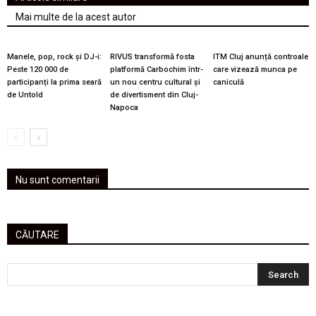
Mai multe de la acest autor
Manele, pop, rock și DJ-i:
RIVUS transformă fosta
ITM Cluj anunță controale
Peste 120 000 de
platformă Carbochim într-
care vizează munca pe
participanți la prima seară
un nou centru cultural și
caniculă
de Untold
de divertisment din Cluj-
Napoca
Nu sunt comentarii
CĂUTARE