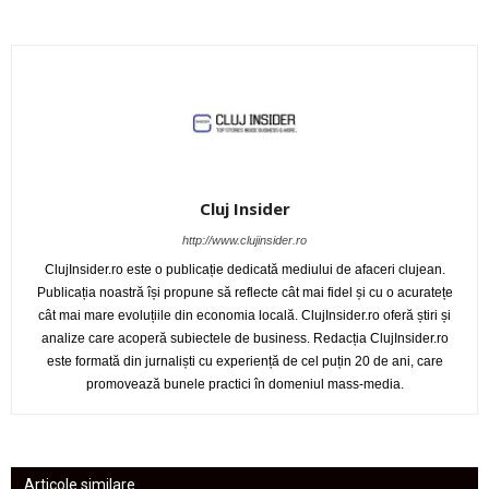
Cluj Insider
http://www.clujinsider.ro
ClujInsider.ro este o publicație dedicată mediului de afaceri clujean.
Publicația noastră își propune să reflecte cât mai fidel și cu o acuratețe
cât mai mare evoluțiile din economia locală. ClujInsider.ro oferă știri și
analize care acoperă subiectele de business. Redacția ClujInsider.ro
este formată din jurnaliști cu experiență de cel puțin 20 de ani, care
promovează bunele practici în domeniul mass-media.
Articole similare