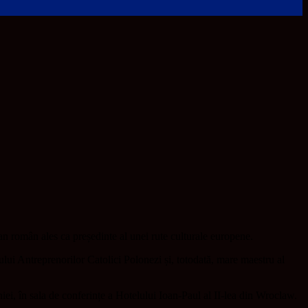
an român ales ca președinte al unei rute culturale europene.
ui Antreprenorilor Catolici Polonezi și, totodată, mare maestru al
i, în sala de conferințe a Hotelului Ioan-Paul al II-lea din Wroclaw.