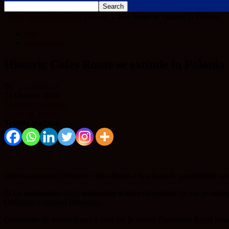
Home
Știri
Internațional
Historic Cafes Route se extinde în Polonia
Știri
Internațional
Historic Cafes Route se extinde în Polonia
By
Cluj Insider
-
24 October 2024
Share on Facebook
Tweet on Twitter
Trimite și altora
Decizia extinderii Historic Cafes Route a fost luată de președintele ac
El l-a nominalizat drept ambasador al rutei cafenelelor de aur pe ant
Ordinului Coroanei Poloneze.
Ceremonia de nominalizare a avut loc în cadrul Forumului Regal Silezia