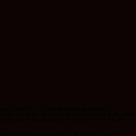
 ambasador Historic Cafes Rute își va începe activitatea cu
fenele, restaurante și hoteluri istorice. Pe lista acestora se află castele
ehnică a Rutei Cafenelelor Istorice din Europa, Jan Lech Skowera
u Historic Cafes Route în cadrul programului turistic pentru care