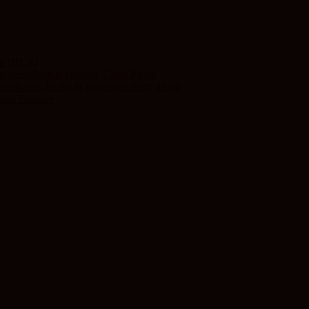
ute (HCR)
ui președinte al Historic Cafes Route
ilvania, inclus în ruta cafenelelor de aur
iului Europei