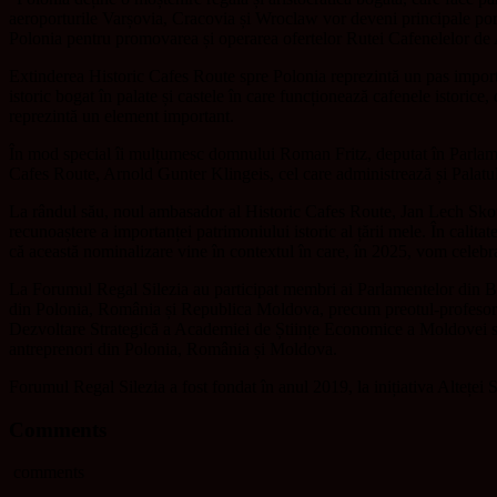
aeroporturile Varșovia, Cracovia și Wroclaw vor deveni principale porți 
Polonia pentru promovarea și operarea ofertelor Rutei Cafenelelor de
Extinderea Historic Cafes Route spre Polonia reprezintă un pas importa
istoric bogat în palate și castele în care funcționează cafenele istoric
reprezintă un element important.
În mod special îi mulțumesc domnului Roman Fritz, deputat în Parlament
Cafes Route, Arnold Gunter Klingeis, cel care administrează și Palatu
La rândul său, noul ambasador al Historic Cafes Route, Jan Lech Skowe
recunoaștere a importanței patrimoniului istoric al țării mele. În cali
că această nominalizare vine în contextul în care, în 2025, vom celeb
La Forumul Regal Silezia au participat membri ai Parlamentelor din Buc
din Polonia, România și Republica Moldova, precum preotul-profesor 
Dezvoltare Strategică a Academiei de Științe Economice a Moldovei sa
antreprenori din Polonia, România și Moldova.
Forumul Regal Silezia a fost fondat în anul 2019, la inițiativa Altețe
Comments
comments