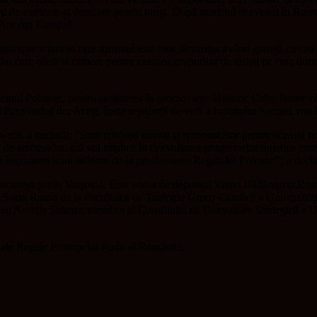
de aterizare și decolare pentru turișt. După modelul dezvoltat în Romania 
 Aur din Europa!
nt spre o țara in care turismul este bine dezvoltat având graniță cu ce
e, dar care oferă si camere pentru cazarea grupurilor de turiști pe care d
ul Poloniei, pentru susținerea în promovarea Historic Cafes Route către i
l Brukenthal din Avrig, fosta reședință de vară a baronului Samuel von 
ra, a declarat: ”Sunt profund onorat și recunoscător pentru această nom
tate de ambasador, mă voi implica în dezvoltarea programelor turistice ca
ra împlinirea unui mileniu de la proclamarea Regatului Poloniei”, a dec
urești și din Varșovia. Este vorba de deputații Viorel Băltărețu și Roma
Sorin Russu de la Facultatea de Teologie Greco-Catolică a Universităț
u Aurelia Salicov, membru al Consiliului de Dezvoltare Strategică a Un
i Sale Regale Principelui Radu al României.