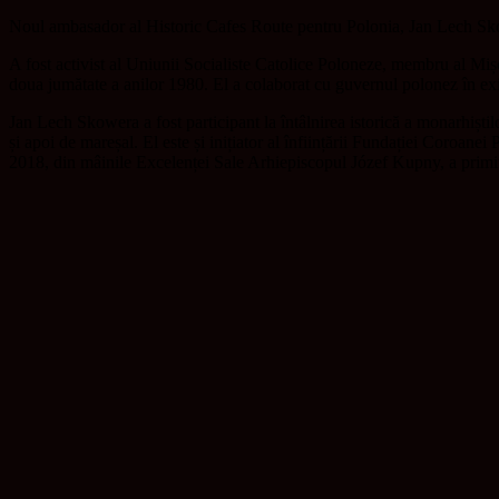
Noul ambasador al Historic Cafes Route pentru Polonia, Jan Lech Skow
A fost activist al Uniunii Socialiste Catolice Poloneze, membru al Mișc
doua jumătate a anilor 1980. El a colaborat cu guvernul polonez în ex
Jan Lech Skowera a fost participant la întâlnirea istorică a monarhiști
și apoi de mareșal. El este și inițiator al înființării Fundației Coroa
2018, din mâinile Excelenței Sale Arhiepiscopul Józef Kupny, a primit