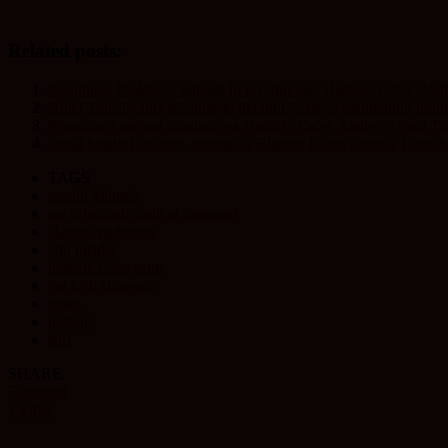
Related posts:
Republica Moldova, admisă în prestigioasa Historic Cafes Ro
Hotel Transilvania găzduiește debutul festiv al mandatului noul
România a preluat conducerea Historic Cafes Route – Hotel Trans
Două localuri clujene, incluse în Historic Cafes Route a Consil
TAGS
arnold klingeis
asr principele radu al romaniei
claudiu padurean
cluj insider
historic cafes route
jan lech skowera
news
polonia
stiri
SHARE
Facebook
Twitter