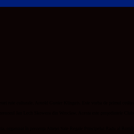
estei rute culturale, Arnold Gunter Klingeis. Este vorba de primul cetățe
reprenorul Jan Lech Skowera din Wroclaw. Acesta este președintele Clubul
, organizat în prezența Alteței Sale Regale Principelui Radu al Românie