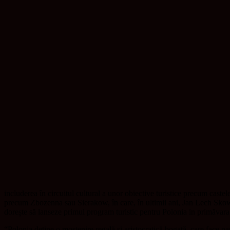
includerea în circuitul cultural a unor obiective turistice precum castele
precum Zbozenna sau Sierakow, în care, în ultimii ani, Jan Lech Sko
dorește să lanseze primul program turistic pentru Polonia in primăvar
“Polonia deține o moștenire regală și aristocratică bogată, care face pa