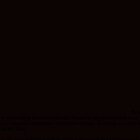
Noul
 și palate regale ori aristocratice din Polonia în care funcționează acum ca
wera a organizat numeroase evenimente culturale. Împreună cu echipa t
a anului 2025.
rte din oferta turistică și care va aduce o importantă plus valoare pentr