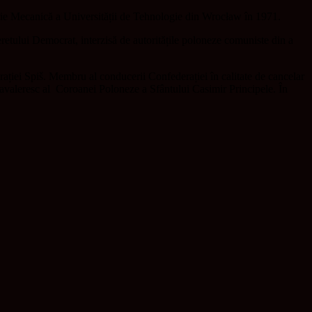
rie Mecanică a Universității de Tehnologie din Wrocław în 1971.
eretului Democrat, interzisă de autoritățile poloneze comuniste din a
rației Spiš. Membru al conducerii Confederației în calitate de cancelar
avaleresc al
Coroanei Poloneze a Sfântului Casimir Principele. În