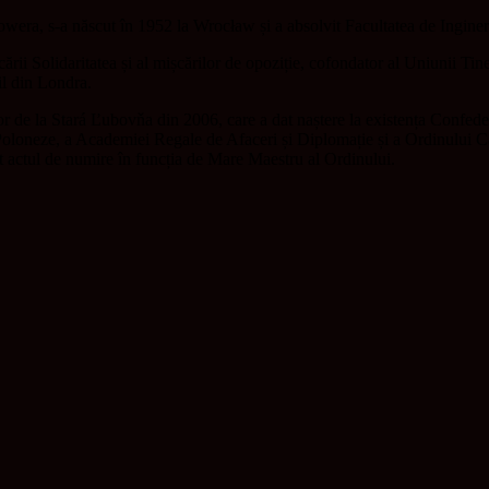
era, s-a născut în 1952 la Wrocław și a absolvit Facultatea de Ingine
ării Solidaritatea și al mișcărilor de opoziție, cofondator al Uniunii Tin
il din Londra.
lor de la Stará Ľubovňa din 2006, care a dat naștere la existența Confede
nei Poloneze, a Academiei Regale de Afaceri și Diplomație și a Ordinului C
 actul de numire în funcția de Mare Maestru al Ordinului.