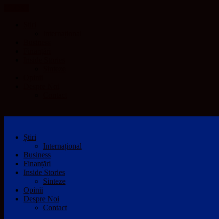
CLOSE
Știri
Internațional
Business
Finanțări
Inside Stories
Sinteze
Opinii
Despre Noi
Contact
Știri
Internațional
Business
Finanțări
Inside Stories
Sinteze
Opinii
Despre Noi
Contact