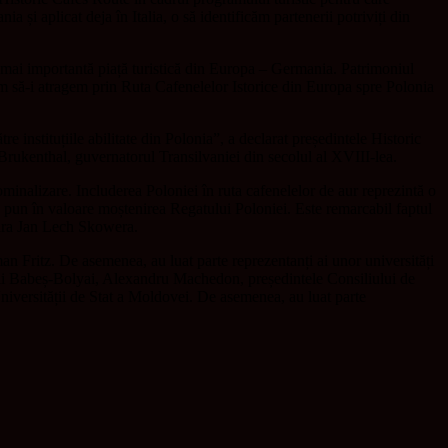
și aplicat deja în Italia, o să identificăm partenerii potriviți din
a mai importantă piață turistică din Europa – Germania. Patrimoniul
orim să-i atragem prin Ruta Cafenelelor Istorice din Europa spre Polonia
nstituțiile abilitate din Polonia”, a declarat președintele Historic
Brukenthal, guvernatorul Transilvaniei din secolul al XVIII-lea.
inalizare. Includerea Poloniei în ruta cafenelelor de aur reprezintă o
re pun în valoare moștenirea Regatului Poloniei. Este remarcabil faptul
lara Jan Lech Skowera.
n Fritz. De asemenea, au luat parte reprezentanți ai unor universități
ii Babeș-Bolyai, Alexandru Machedon, președintele Consiliului de
iversității de Stat a Moldovei. De asemenea, au luat parte