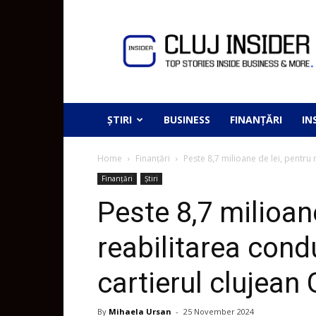
ȘTIRI
BUSINESS
FINANȚĂRI
IN
Home
Finanțări
Peste 8,7 milioane de lei, pentru 
Finanțări
Știri
Peste 8,7 milioane
reabilitarea cond
cartierul clujean
By
Mihaela Ursan
-
25 November 2024