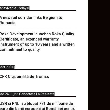
ransylvania Today®
A new rail corridor links Belgium to
Romania
Roka Development launches Roka Quality
Certificate, an extended warranty
instrument of up to 10 years and a written
commitment to quality
ort in Cluj
CFR Cluj, umilită de Tromso
ad 24 – Știri Conectate La Realitate
USR și PNL: au blocat 771 de milioane de
euro din banii europeni ai României pentru