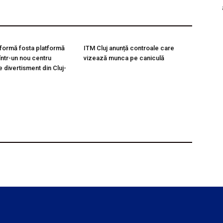
formă fosta platformă
ITM Cluj anunță controale care
ntr-un nou centru
vizează munca pe caniculă
de divertisment din Cluj-