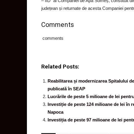
– IID” al Companiei de Apă Someș, constituit din 
județean și returnate de acesta Companiei pentru 
Comments
comments
Related Posts:
Reabilitarea și modernizarea Spitalului d
publicată în SEAP
Lucrările de peste 5 milioane de lei pentr
Investiție de peste 124 milioane de lei în r
Napoca
Investiția de peste 97 milioane de lei pe