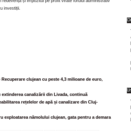
redevența și impozitul pe profit virate forului administrativ
investiții.
Cl
e Recuperare clujean cu peste 4,3 milioane de euro,
Un
u extinderea canalizării din Livada, continuă
eabilitarea rețelelor de apă și canalizare din Cluj-
ntru exploatarea nămolului clujean, gata pentru a demara