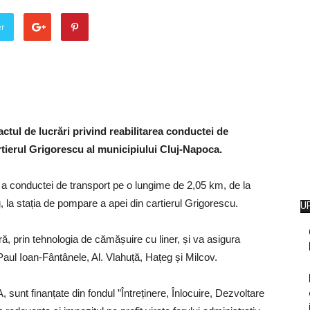
er
l de lucrări privind reabilitarea conductei de
tierul Grigorescu al municipiului Cluj-Napoca.
ară a conductei de transport pe o lungime de 2,05 km, de la
 la stația de pompare a apei din cartierul Grigorescu.
U
ă, prin tehnologia de cămășuire cu liner, și va asigura
 Paul Ioan-Fântânele, Al. Vlahuță, Hațeg și Milcov.
, sunt finanțate din fondul ”Întreținere, Înlocuire, Dezvoltare