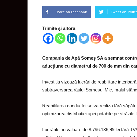
Share on Facebook
Tweet on Twitt
Trimite și altora
Compania de Apă Someș SA a semnat contractu
aducțiune cu diametrul de 700 de mm din car
Investiția vizează lucrări de reabilitare interio
subtraversarea râului Someșul Mic, malul stâng,
Reabilitarea conductei se va realiza fără săpătur
optimizarea distribuției apei potabile pe străzile
Lucrările, în valoare de 8.796.136,99 lei fără TVA