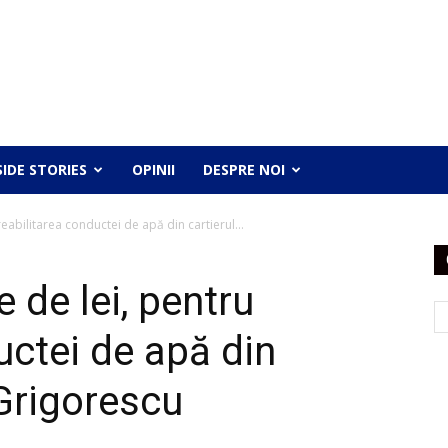
SIDE STORIES
OPINII
DESPRE NOI
reabilitarea conductei de apă din cartierul...
 de lei, pentru
uctei de apă din
 Grigorescu