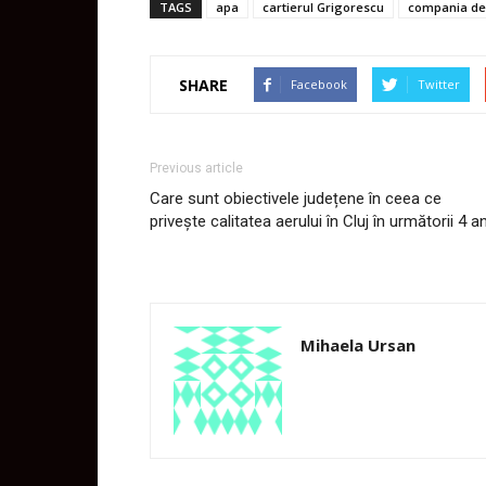
TAGS
apa
cartierul Grigorescu
compania de
SHARE
Facebook
Twitter
Previous article
Care sunt obiectivele județene în ceea ce
privește calitatea aerului în Cluj în următorii 4 an
Mihaela Ursan