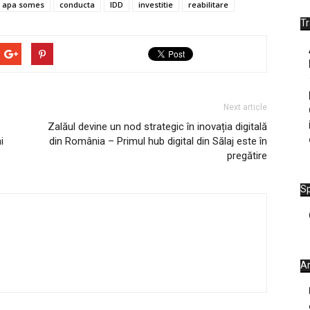
 apa somes
conducta
IDD
investitie
reabilitare
T
Next article
Zalăul devine un nod strategic în inovația digitală
i
din România – Primul hub digital din Sălaj este în
pregătire
Sp
Ar