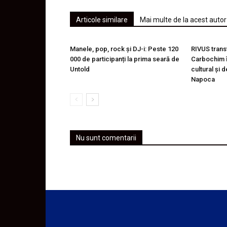
Articole similare
Mai multe de la acest autor
Manele, pop, rock și DJ-i: Peste 120
RIVUS trans
000 de participanți la prima seară de
Carbochim î
Untold
cultural și 
Napoca
Nu sunt comentarii