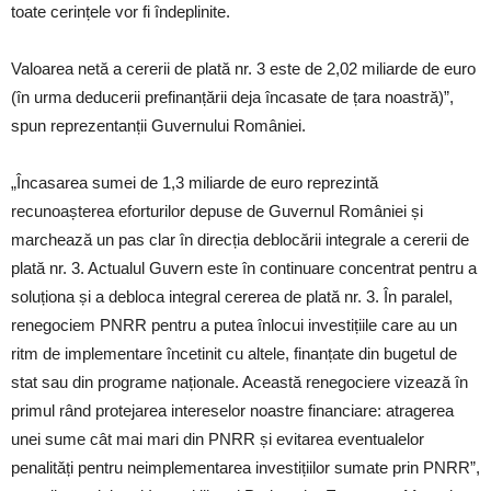
toate cerințele vor fi îndeplinite.
Valoarea netă a cererii de plată nr. 3 este de 2,02 miliarde de euro
(în urma deducerii prefinanțării deja încasate de țara noastră)”,
spun reprezentanții Guvernului României.
„Încasarea sumei de 1,3 miliarde de euro reprezintă
recunoașterea eforturilor depuse de Guvernul României și
marchează un pas clar în direcția deblocării integrale a cererii de
plată nr. 3. Actualul Guvern este în continuare concentrat pentru a
soluționa și a debloca integral cererea de plată nr. 3. În paralel,
renegociem PNRR pentru a putea înlocui investițiile care au un
ritm de implementare încetinit cu altele, finanțate din bugetul de
stat sau din programe naționale. Această renegociere vizează în
primul rând protejarea intereselor noastre financiare: atragerea
unei sume cât mai mari din PNRR și evitarea eventualelor
penalități pentru neimplementarea investițiilor sumate prin PNRR”,