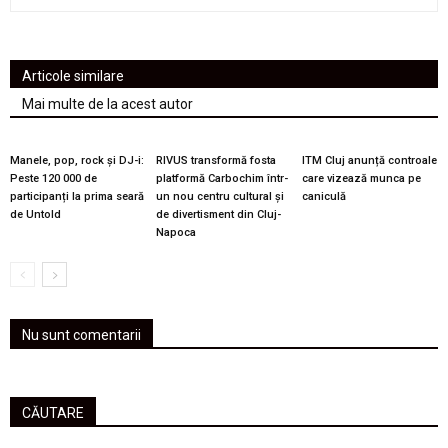
Articole similare
Mai multe de la acest autor
Manele, pop, rock și DJ-i:
RIVUS transformă fosta
ITM Cluj anunță controale
Peste 120 000 de
platformă Carbochim într-
care vizează munca pe
participanți la prima seară
un nou centru cultural și
caniculă
de Untold
de divertisment din Cluj-
Napoca
Nu sunt comentarii
CĂUTARE