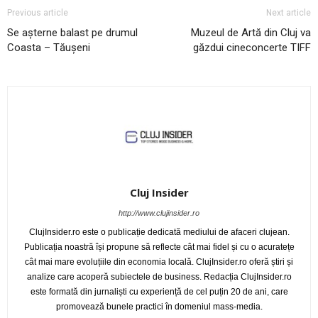
Previous article
Next article
Se așterne balast pe drumul
Muzeul de Artă din Cluj va
Coasta – Tăușeni
găzdui cineconcerte TIFF
Cluj Insider
http://www.clujinsider.ro
ClujInsider.ro este o publicație dedicată mediului de afaceri clujean.
Publicația noastră își propune să reflecte cât mai fidel și cu o acuratețe
cât mai mare evoluțiile din economia locală. ClujInsider.ro oferă știri și
analize care acoperă subiectele de business. Redacția ClujInsider.ro
este formată din jurnaliști cu experiență de cel puțin 20 de ani, care
promovează bunele practici în domeniul mass-media.