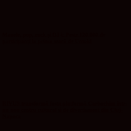
Manele, pop, rock și DJ-i: Peste 120 000 de
participanți la prima seară de Untold
RIVUS transformă fosta platformă Carbochim într-
un nou centru cultural și de divertisment din Cluj-
Napoca