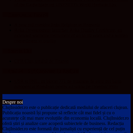
of the Carpathians on UNESCO’s World Heritage List
Transylvania Today®
A new rail corridor links Belgium to Romania
Roka Development launches Roka Quality Certificate, an
extended warranty instrument of up to 10 years and a written
commitment to quality
Sport in Cluj
CFR Cluj, umilită de Tromso
Arad 24 – Știri Conectate La Realitate
USR și PNL: au blocat 771 de milioane de euro din banii
europeni ai României pentru a-l scăpa pe Dominic Fritz
Despre noi
ClujInsider.ro este o publicație dedicată mediului de afaceri clujean.
Publicația noastră își propune să reflecte cât mai fidel și cu o
acuratețe cât mai mare evoluțiile din economia locală. ClujInsider.ro
oferă știri și analize care acoperă subiectele de business. Redacția
ClujInsider.ro este formată din jurnaliști cu experiență de cel puțin