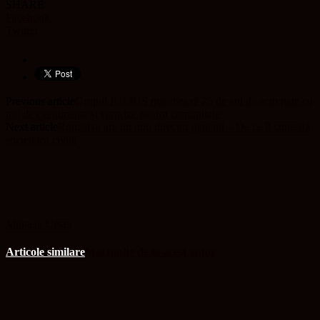
SHARE
Facebook
Twitter
Previous article
Grupul IULIUS marchează 25 de ani de activitate cu
mii de evenimente și surprize pentru comunitate
Next article
Romsilva are un nou director general – De ce îl contestă
societatea civilă
Mihaela Ursan
Articole similare
Mai multe de la acest autor