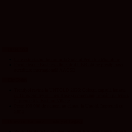
UP NEWS
Care este stadiul lucrărilor la Spitalul Pediatric Monobloc
Facultatea de Business din cadrul UBB obține prestigioasa
acreditare internațională AACSB
ClujToday
Trendyol revine la UNTOLD 2026: Colecții capsulă lansate
cu Gina, Smiley și Theo Rose și comercianți români parteneri,
în premieră la Fashion Village
Peste 100 000 de oameni au cântat, la Untold, împreună cu
Sting
Unesco in Romania – History & Legacy
World Heritage Committee inscribes Primeval Beech Forests