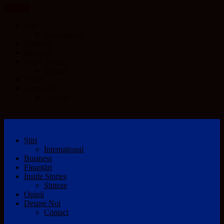
CLOSE
Știri
Internațional
Business
Finanțări
Inside Stories
Sinteze
Opinii
Despre Noi
Contact
Știri
Internațional
Business
Finanțări
Inside Stories
Sinteze
Opinii
Despre Noi
Contact