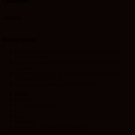
Comments
comments
Related posts:
Drumul județean Sărata – limită cu județul Sălaj, în plin
proces de reparații
Aproape 1,5 milioane de lei pentru drumul din localitatea
clujeană Câțcău
S-au finalizat lucrările de asfaltare pe drumul care duce la
Mănăstirea Muntele Rece
Drumul Finișel – Plopi, pregătit de asfaltare
TAGS
Bobâlna
DJ 108F (DJ 108B)
drum
lucrari
mentenanta
Monumentul Rascoalei de la Bobalna