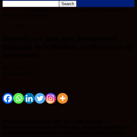
Home
Știri
Drumul care duce spre Monumentul Răscoalei de la
Bobâlna, în plin proces...
Știri
Drumul care duce spre Monumentul
Răscoalei de la Bobâlna, în plin proces de
mentenanță
By
Mihaela Ursan
-
26 August 2025
Share on Facebook
Tweet on Twitter
Trimite și altora
Pe drumul județean DJ 108F (DJ 108B) Bobâlna –
Monumentul Răscoalei de la Bobâlna, preluat în administrare
de către forul administrativ județean clujean în luna iulie a