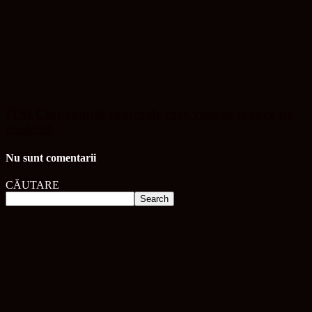
ITM Cluj anunță controale care vizează munca pe
caniculă
Nu sunt comentarii
CĂUTARE