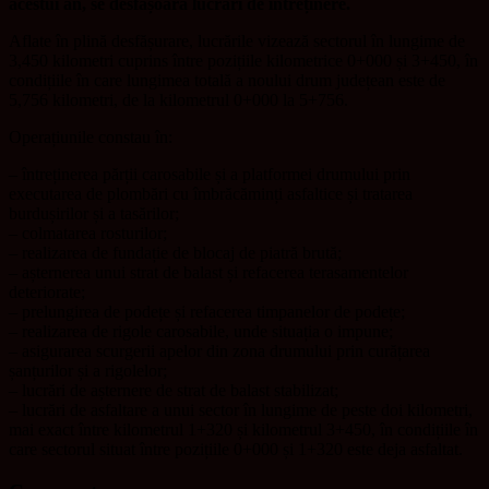
acestui an, se desfășoară lucrări de întreținere.
Aflate în plină desfășurare, lucrările vizează sectorul în lungime de
3,450 kilometri cuprins între pozițiile kilometrice 0+000 și 3+450, în
condițiile în care lungimea totală a noului drum județean este de
5,756 kilometri, de la kilometrul 0+000 la 5+756.
Operațiunile constau în:
– întreținerea părții carosabile și a platformei drumului prin
executarea de plombări cu îmbrăcăminți asfaltice și tratarea
burdușirilor și a tasărilor;
– colmatarea rosturilor;
– realizarea de fundație de blocaj de piatră brută;
– așternerea unui strat de balast și refacerea terasamentelor
deteriorate;
– prelungirea de podețe și refacerea timpanelor de podețe;
– realizarea de rigole carosabile, unde situația o impune;
– asigurarea scurgerii apelor din zona drumului prin curățarea
șanțurilor și a rigolelor;
– lucrări de așternere de strat de balast stabilizat;
– lucrări de asfaltare a unui sector în lungime de peste doi kilometri,
mai exact între kilometrul 1+320 și kilometrul 3+450, în condițiile în
care sectorul situat între pozițiile 0+000 și 1+320 este deja asfaltat.