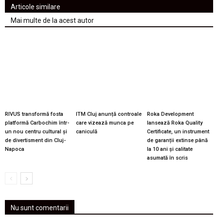
Articole similare
Mai multe de la acest autor
RIVUS transformă fosta
ITM Cluj anunță controale
Roka Development
platformă Carbochim într-
care vizează munca pe
lansează Roka Quality
un nou centru cultural și
caniculă
Certificate, un instrument
de divertisment din Cluj-
de garanții extinse până
Napoca
la 10 ani și calitate
asumată în scris
Nu sunt comentarii