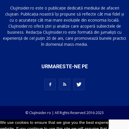
ClujInsider.ro este o publicație dedicată mediului de afaceri
clujean. Publicația noastră își propune să reflecte cât mai fidel și
cu o acuratețe cât mai mare evoluțiile din economia locală.
ClujInsider.ro oferă știri și analize care acoperă subiectele de
business. Redacția ClujInsider.ro este formată din jurnaliști cu
experiență de cel puțin 20 de ani, care promovează bunele practici
în domeniul mass-media.
URMARESTE-NE PE
© ClujInsider.ro | All Rights Reserved 2016-2023
We use cookies to ensure that we give you the best experience on our
website. If you continue to use this site we will assume that you are