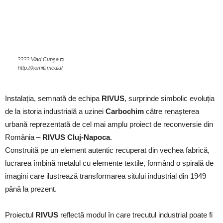
???? Vlad Cupşa ◘
http://komiti.media/
Instalația, semnată de echipa
RIVUS
, surprinde simbolic evoluția
de la istoria industrială a uzinei
Carbochim
către renașterea
urbană reprezentată de cel mai amplu proiect de reconversie din
România –
RIVUS Cluj-Napoca
.
Construită pe un element autentic recuperat din vechea fabrică,
lucrarea îmbină metalul cu elemente textile, formând o spirală de
imagini care ilustrează transformarea sitului industrial din 1949
până la prezent.
Proiectul
RIVUS
reflectă modul în care trecutul industrial poate fi