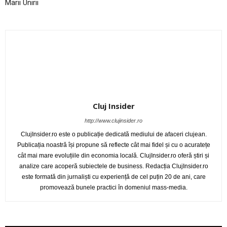
Marii Unirii
Cluj Insider
http://www.clujinsider.ro
ClujInsider.ro este o publicație dedicată mediului de afaceri clujean.
Publicația noastră își propune să reflecte cât mai fidel și cu o acuratețe
cât mai mare evoluțiile din economia locală. ClujInsider.ro oferă știri și
analize care acoperă subiectele de business. Redacția ClujInsider.ro
este formată din jurnaliști cu experiență de cel puțin 20 de ani, care
promovează bunele practici în domeniul mass-media.