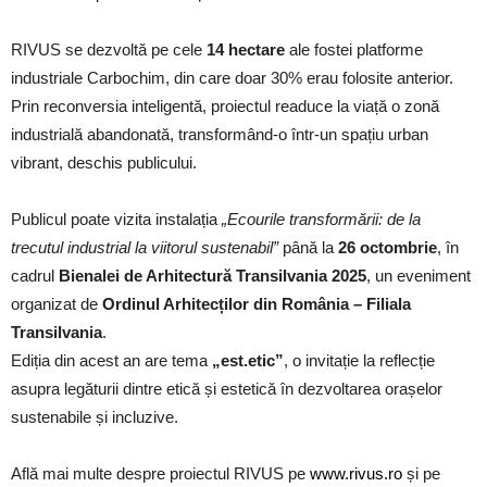
RIVUS se dezvoltă pe cele
14 hectare
ale fostei platforme
industriale Carbochim, din care doar 30% erau folosite anterior.
Prin reconversia inteligentă, proiectul readuce la viață o zonă
industrială abandonată, transformând-o într-un spațiu urban
vibrant, deschis publicului.
Publicul poate vizita instalația
„Ecourile transformării: de la
trecutul industrial la viitorul sustenabil”
până la
26 octombrie
, în
cadrul
Bienalei de Arhitectură Transilvania 2025
, un eveniment
organizat de
Ordinul Arhitecților din România – Filiala
Transilvania
.
Ediția din acest an are tema
„est.etic”
, o invitație la reflecție
asupra legăturii dintre etică și estetică în dezvoltarea orașelor
sustenabile și incluzive.
Află mai multe despre proiectul RIVUS pe
www.rivus.ro
și pe