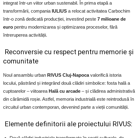
integrat într-un viitor urban sustenabil. În prima etapă a
transformării, compania
IULIUS
a relocat activitatea Carbochim
într-o zonă dedicată producției, investind peste
7 milioane de
euro
pentru modernizarea și optimizarea proceselor, fără
întreruperea activității.
Reconversie cu respect pentru memorie și
comunitate
Noul ansamblu urban
RIVUS Cluj-Napoca
valorifică istoria
locului, păstrând și integrând două clădiri simbolice: fosta hală a
cuptoarelor – viitoarea
Hală cu arcade
– și clădirea administrativă
din cărămidă roșie. Astfel, memoria industrială este reintrodusă în
circuitul urban contemporan, devenind parte a vieții comunității.
Elemente definitorii ale proiectului RIVUS:
Două clădiri industriale transformate în spații culturale, de