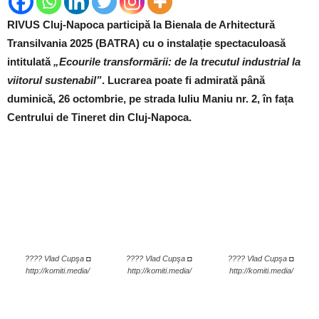
RIVUS Cluj-Napoca participă la Bienala de Arhitectură
Transilvania 2025 (BATRA) cu o instalație spectaculoasă
intitulată
„Ecourile transformării: de la trecutul industrial la
viitorul sustenabil”
. Lucrarea poate fi admirată până
duminică, 26 octombrie, pe strada Iuliu Maniu nr. 2, în fața
Centrului de Tineret din Cluj-Napoca.
???? Vlad Cupşa ◘
???? Vlad Cupşa ◘
???? Vlad Cupşa ◘
http://komiti.media/
http://komiti.media/
http://komiti.media/