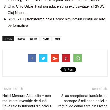
Chic Chic Urban Fashion aduce stil și exclusivitate la RIVUS
Cluj-Napoca
RIVUS Cluj transformă hala Carbochim într-un centru de arte
performative
TAGS
batra
news
rivus
stiri
Previous article
Next article
Hotel Mercure Alba Iulia – cea
S-au recepționat lucrările, de
mai mare investiție de după
aproape 5 milioane de lei, a
Revoluție în turismul din orașul
rețelei de canalizare din Livada