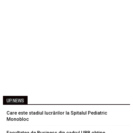
UP NEWS
Care este stadiul lucrărilor la Spitalul Pediatric
Monobloc
Facultatea de Business din cadrul UBB obține