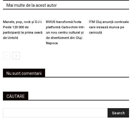
Mai multe de la acest autor
Manele, pop, rock și DJ-i:
RIVUS transformă fosta
ITM Cluj anunță controale
Peste 120 000 de
platformă Carbochim într-
care vizează munca pe
participanți la prima seară
un nou centru cultural și
caniculă
de Untold
de divertisment din Cluj-
Napoca
Nu sunt comentarii
CĂUTARE