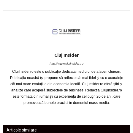
Cluj Insider
http://www.clujinsider.ro
ClujInsider.ro este o publicație dedicată mediului de afaceri clujean.
Publicația noastră își propune să reflecte cât mai fidel și cu o acuratețe
cât mai mare evoluțiile din economia locală. ClujInsider.ro oferă știri și
analize care acoperă subiectele de business. Redacția ClujInsider.ro
este formată din jurnaliști cu experiență de cel puțin 20 de ani, care
promovează bunele practici în domeniul mass-media.
Articole similare