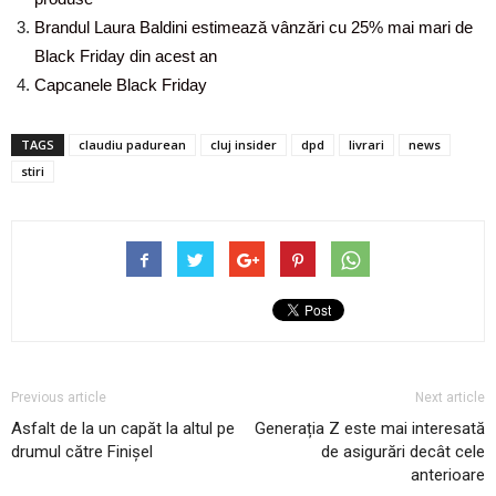
Brandul Laura Baldini estimează vânzări cu 25% mai mari de
Black Friday din acest an
Capcanele Black Friday
TAGS
claudiu padurean
cluj insider
dpd
livrari
news
stiri
Previous article
Next article
Asfalt de la un capăt la altul pe
Generația Z este mai interesată
drumul către Finișel
de asigurări decât cele
anterioare