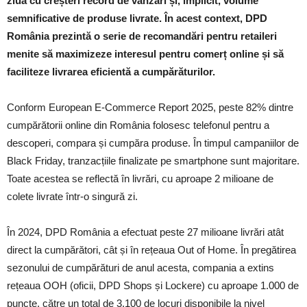
ziua cu creșteri record de vânzări și, implicit, volume
semnificative de produse livrate. În acest context, DPD
România prezintă o serie de recomandări pentru retaileri
menite să maximizeze interesul pentru comerț online și să
faciliteze livrarea eficientă a cumpărăturilor.
Conform European E-Commerce Report 2025, peste 82% dintre
cumpărătorii online din România folosesc telefonul pentru a
descoperi, compara și cumpăra produse. În timpul campaniilor de
Black Friday, tranzacțiile finalizate pe smartphone sunt majoritare.
Toate acestea se reflectă în livrări, cu aproape 2 milioane de
colete livrate într-o singură zi.
În 2024, DPD România a efectuat peste 27 milioane livrări atât
direct la cumpărători, cât și în rețeaua Out of Home. În pregătirea
sezonului de cumpărături de anul acesta, compania a extins
rețeaua OOH (oficii, DPD Shops și Lockere) cu aproape 1.000 de
puncte, către un total de 3.100 de locuri disponibile la nivel