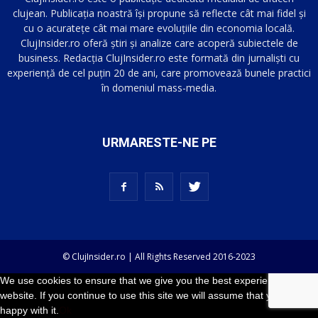
clujean. Publicația noastră își propune să reflecte cât mai fidel și
cu o acuratețe cât mai mare evoluțiile din economia locală.
ClujInsider.ro oferă știri și analize care acoperă subiectele de
business. Redacția ClujInsider.ro este formată din jurnaliști cu
experiență de cel puțin 20 de ani, care promovează bunele practici
în domeniul mass-media.
URMARESTE-NE PE
© ClujInsider.ro | All Rights Reserved 2016-2023
We use cookies to ensure that we give you the best experience on our
website. If you continue to use this site we will assume that you are
happy with it.
Ok