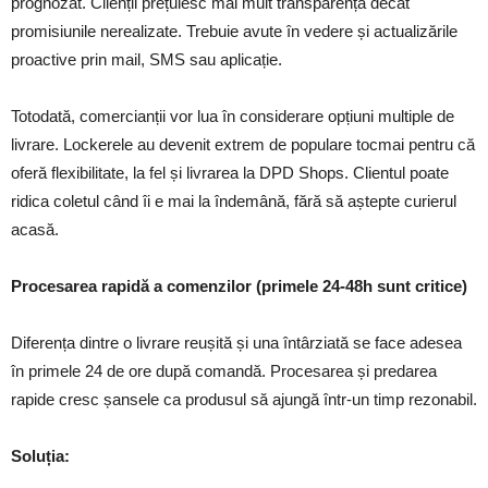
prognozat. Clienții prețuiesc mai mult transparența decât
promisiunile nerealizate. Trebuie avute în vedere și actualizările
proactive prin mail, SMS sau aplicație.
Totodată, comercianții vor lua în considerare opțiuni multiple de
livrare. Lockerele au devenit extrem de populare tocmai pentru că
oferă flexibilitate, la fel și livrarea la DPD Shops. Clientul poate
ridica coletul când îi e mai la îndemână, fără să aștepte curierul
acasă.
Procesarea rapidă a comenzilor (primele 24-48h sunt critice)
Diferența dintre o livrare reușită și una întârziată se face adesea
în primele 24 de ore după comandă. Procesarea și predarea
rapide cresc șansele ca produsul să ajungă într-un timp rezonabil.
Soluția: