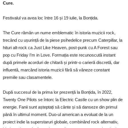
Cure.
Festivalul va avea loc între 16 și 19 iulie, la Bonțida.
The Cure rămân un nume emblematic în istoria muzicii rock,
trecând cu ușurință de la piese psihedelice precum Caterpillar, la
hituri alt-rock ca Just Like Heaven, post-punk cu A Forest sau
pop cu Friday I’m in Love. Formația este recunoscută instant
după primele acorduri de chitară și printr-o carieră discretă, dar
influentă, marcând istoria muzicii fără să vâneze constant
premiile sau clasamentele.
După succesul de la prima lor prezență la Bonțida, în 2022,
Twenty One Pilots se întorc la Electric Castle cu un show plin de
energie. Fanii sunt așteptați să cânte și să danseze din primul
până în ultimul moment. Duo-ul american a evoluat de la un
proiect indie la superstaruri globale, combinând rock alternativ,