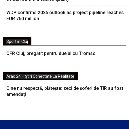
WDP confirms 2026 outlook as project pipeline reaches
EUR 760 million
Sport in Cluj
CFR Cluj, pregătit pentru duelul cu Tromso
Arad 24 – Știri Conectate La Realitate
Cine nu respectă, plătește: zeci de șoferi de TIR au fost
amendați