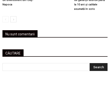
de divertisment din Cluj-
de garanții extinse până
Napoca
la 10 ani și calitate
asumată în scris
Nu sunt comentarii
CĂUTARE