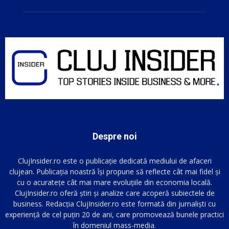
Despre noi
ClujInsider.ro este o publicație dedicată mediului de afaceri
clujean. Publicația noastră își propune să reflecte cât mai fidel și
cu o acuratețe cât mai mare evoluțiile din economia locală.
ClujInsider.ro oferă știri și analize care acoperă subiectele de
business. Redacția ClujInsider.ro este formată din jurnaliști cu
experiență de cel puțin 20 de ani, care promovează bunele practici
în domeniul mass-media.