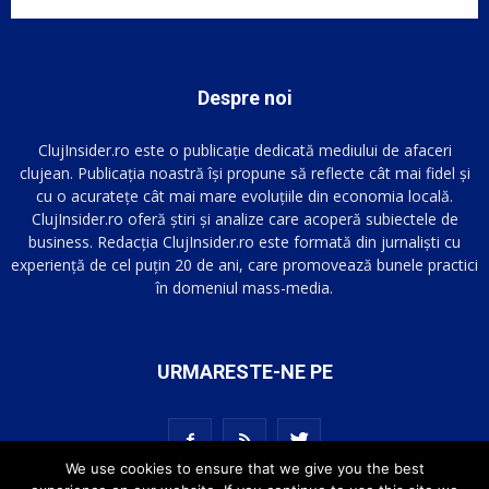
Despre noi
ClujInsider.ro este o publicație dedicată mediului de afaceri
clujean. Publicația noastră își propune să reflecte cât mai fidel și
cu o acuratețe cât mai mare evoluțiile din economia locală.
ClujInsider.ro oferă știri și analize care acoperă subiectele de
business. Redacția ClujInsider.ro este formată din jurnaliști cu
experiență de cel puțin 20 de ani, care promovează bunele practici
în domeniul mass-media.
URMARESTE-NE PE
We use cookies to ensure that we give you the best