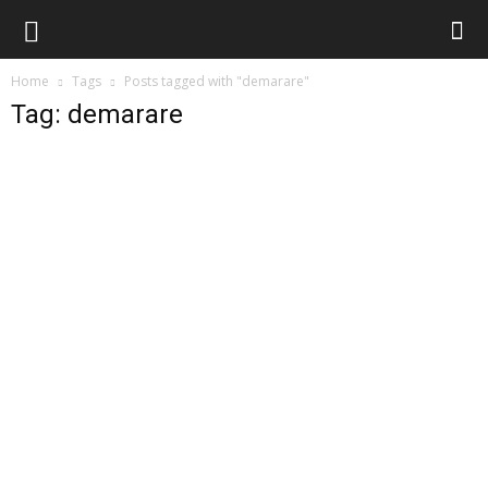
Home
Tags
Posts tagged with "demarare"
Tag: demarare