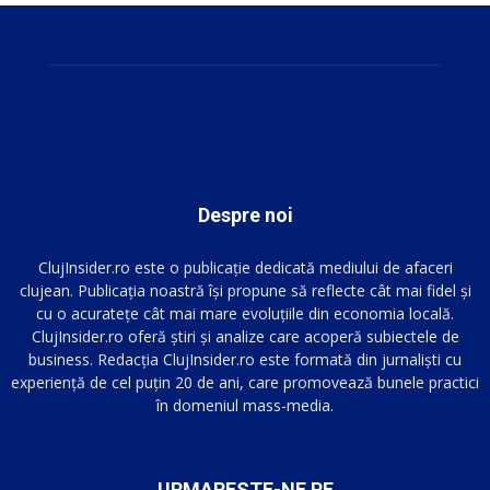
Despre noi
ClujInsider.ro este o publicație dedicată mediului de afaceri
clujean. Publicația noastră își propune să reflecte cât mai fidel și
cu o acuratețe cât mai mare evoluțiile din economia locală.
ClujInsider.ro oferă știri și analize care acoperă subiectele de
business. Redacția ClujInsider.ro este formată din jurnaliști cu
experiență de cel puțin 20 de ani, care promovează bunele practici
în domeniul mass-media.
URMARESTE-NE PE