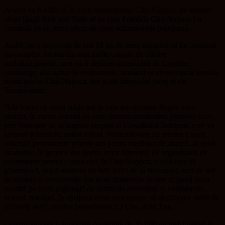
Acesta va fi edificat în estul municipiului Cluj-Napoca, pe terenul
situat lângă Park and Ride-ul pe care Primăria Cluj-Napoca l-a
construit pe un teren oferit de către administrația județeană.
Astfel, pe o suprafață de cca 10 ha de teren urmează să fie construit
un complex format din mai multe corpuri de clădire
multifuncționale, care va fi destinat organizării de congrese,
conferințe, alte tipuri de evenimente, urmând să deservească nevoile
municipiului Cluj-Napoca, dar și ale întregului județ și ale
Transilvaniei.
“Mă bucur cp după atâția ani în care am discutat despre acest
proiect, în cursul acestui an vom demara construirea primelor hale,
prin finanțare de la bugetul propriu al Consiliului Județean, care va
acoperi și lucrările anilor viitori. Proiectul vine ca urmare a unor
solicitări permanente primite din partea mediului de afaceri, al celui
academic, în general din partea celor interesați de organizarea de
evenimente pentru a avea aici, în Cluj-Napoca, o sală care să
găzduiască, după modelul ROMEXPO de la București, zeci de mii
de oameni și evenimente din toate domeniile și care să pună zona
noastră pe harta regională de centre de conferințe și evenimente,
venind, totodată, în sprijinul celor care doresc să desfășoare astfel de
activități aici”, susține președintele CJ Cluj, Alin Tișe.
Centrul va avea o suprafață construită de 35.000 de metri pătrați și