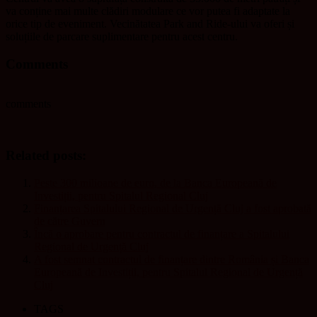
va conține mai multe clădiri modulare ce vor putea fi adaptate la
orice tip de eveniment. Vecinătatea Park and Ride-ului va oferi și
soluțiile de parcare suplimentare pentru acest centru.
Comments
comments
Related posts:
Peste 300 milioane de euro, de la Banca Europeană de
Investiții, pentru Spitalul Regional Cluj
Finanțarea Spitalului Regional de Urgență Cluj a fost aprobată
de către Guvern
Încă o aprobare pentru contractul de finanțare a Spitalului
Regional de Urgență Cluj
A fost semnat contractul de finanțare dintre România și Banca
Europeană de Investiții, pentru Spitalul Regional de Urgență
Cluj
TAGS