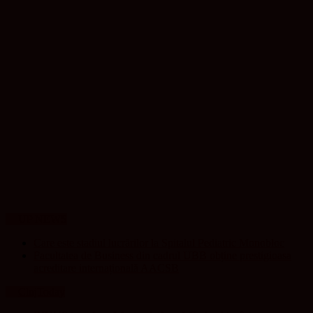
UP NEWS
Care este stadiul lucrărilor la Spitalul Pediatric Monobloc
Facultatea de Business din cadrul UBB obține prestigioasa
acreditare internațională AACSB
ClujToday