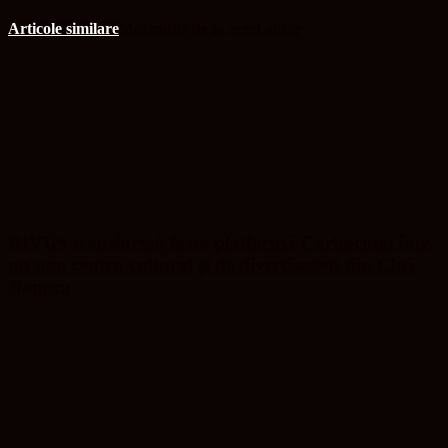
Articole similare
Mai multe de la acest autor
RIVUS transformă fosta platformă Carbochim într-
un nou centru cultural și de divertisment din Cluj-
Napoca