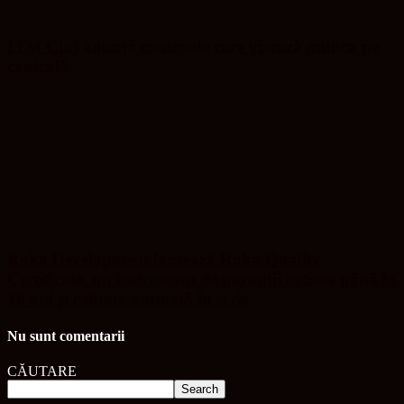
ITM Cluj anunță controale care vizează munca pe
caniculă
Roka Development lansează Roka Quality
Certificate, un instrument de garanții extinse până la
10 ani și calitate asumată în scris
Nu sunt comentarii
CĂUTARE