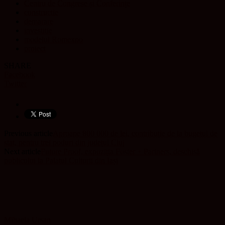
Centru de Congrese și Conferințe
constructie
demarare
investitie
modelul Romexpo
proiect
SHARE
Facebook
Twitter
Previous article
Aproape 800 000 de lei, contribuție de la bugetul de
stat, pentru trei poduri din județul Cluj
Next article
Future Proof, expoziția Foster + Partners, deschisă
publicului la Palatul Culturii din Iași
Mihaela Ursan