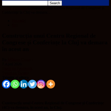
Home
Finanțări
Construcția unui Centru Regional de Congrese și
Conferințe la Cluj va demara...
Finanțări
Știri
Construcția unui Centru Regional de
Congrese și Conferințe la Cluj va demara
în acest an
By
Mihaela Ursan
-
7 April 2026
Share on Facebook
Tweet on Twitter
Trimite și altora
Construcția unui Centru Regional de Congrese și Conferințe
(4C) va demara, în acest an, la Cluj.