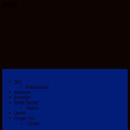
CLOSE
Știri
Internațional
Business
Finanțări
Inside Stories
Sinteze
Opinii
Despre Noi
Contact
Știri
Internațional
Business
Finanțări
Inside Stories
Sinteze
Opinii
Despre Noi
Contact