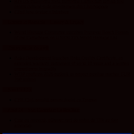
RIVUS transformă fosta platformă Carbochim într-un nou
centru cultural și de divertisment din Cluj-Napoca
Când luna devine o întrebare
Unesco in Romania – History & Legacy
World Heritage Committee inscribes Primeval Beech Forests
of the Carpathians on UNESCO’s World Heritage List
Transylvania Today®
Roka Development launches Roka Quality Certificate, an
extended warranty instrument of up to 10 years and a written
commitment to quality
WDP confirms 2026 outlook as project pipeline reaches EUR
760 million
Sport in Cluj
CFR Cluj, pregătit pentru duelul cu Tromso
Arad 24 – Știri Conectate La Realitate
Cine nu respectă, plătește: zeci de șoferi de TIR au fost
amendați