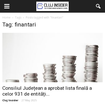
Home
Tags
Posts tagged with "finantari"
Tag: finantari
Consiliul Județean a aprobat lista finală a
celor 931 de entități...
Cluj Insider
-
27 May 2025