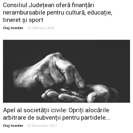
Consiliul Județean oferă finanțări
nerambursabile pentru cultură, educație,
tineret și sport
Cluj Insider
-
12 February 2022
Apel al societății civile: Opriți alocările
arbitrare de subvenții pentru partidele...
Cluj Insider
-
23 December 2021