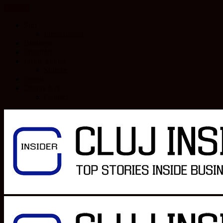
CLOSE
Știri
Internațional
Business
Finanțări
Inside Stories
Sinteze
Opinii
Despre Noi
Contact