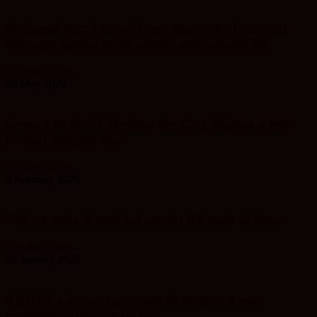
BusinessEdge: Consolidarea sistemului bancar și
impactul acestui lucru asupra consumatorilor
Mihaela Ursan
-
30 May 2026
Grupul de clinici Medstar din Cluj-Napoca a fost
preluat integral de...
Mihaela Ursan
-
3 February 2026
Vezi de unde îți poți lua cardul BT dacă ai fost...
Mihaela Ursan
-
28 January 2025
AROBS a început procesul de fuziune a trei
companii achiziționate de...