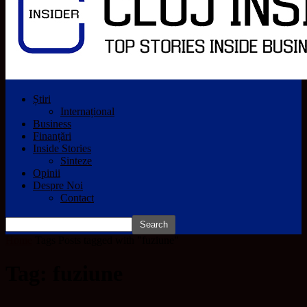
Știri
Internațional
Business
Finanțări
Inside Stories
Sinteze
Opinii
Despre Noi
Contact
Home
Tags
Posts tagged with "fuziune"
Tag: fuziune