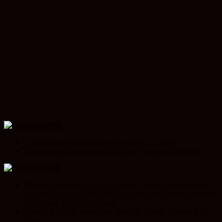
UP NEWS
120 000 de participanți la prima seară de Untold
Care este stadiul lucrărilor la Spitalul Pediatric Monobloc
ClujToday
Trendyol revine la UNTOLD 2026: Colecții capsulă lansate
cu Gina, Smiley și Theo Rose și comercianți români parteneri,
în premieră la Fashion Village
Peste 100 000 de oameni au cântat, la Untold, împreună cu
Sting