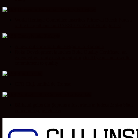
Unesco in Romania – History & Legacy
World Heritage Committee inscribes Primeval Beech Forests
of the Carpathians on UNESCO’s World Heritage List
Transylvania Today®
A new rail corridor links Belgium to Romania
Roka Development launches Roka Quality Certificate, an
extended warranty instrument of up to 10 years and a written
commitment to quality
Sport in Cluj
CFR Cluj, umilită de Tromso
Arad 24 – Știri Conectate La Realitate
Bărbatul gelos din Șepreuș a fost trimis în judecată: și-a bătut
concubina și pe fetele ei