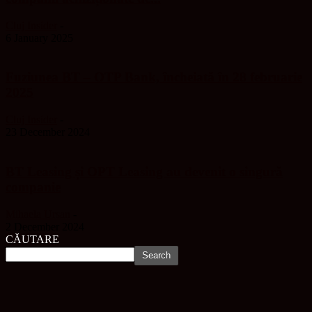
Cluj Insider
-
6 January 2025
Fuziunea BT – OTP Bank, încheiată în 28 februarie
2025
Cluj Insider
-
23 December 2024
BT Leasing și OPT Leasing au devenit o singură
companie
Mihaela Ursan
-
2 December 2024
CĂUTARE