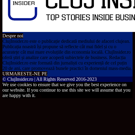
Despre noi
ClujInsider.ro este o publicație dedicată mediului de afaceri clujean.
Publicația noastră își propune să reflecte cât mai fidel și cu o
acuratețe cât mai mare evoluțiile din economia locală. ClujInsider.ro
oferă știri și analize care acoperă subiectele de business. Redacția
ClujInsider.ro este formată din jurnaliști cu experiență de cel puțin
20 de ani, care promovează bunele practici în domeniul mass-media.
URMARESTE-NE PE
© ClujInsider.ro | All Rights Reserved 2016-2023
We use cookies to ensure that we give you the best experience on
our website. If you continue to use this site we will assume that you
are happy with it.
Ok