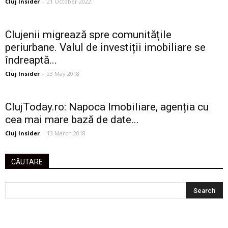
Cluj Insider
-
21 October 2022
Clujenii migrează spre comunitățile
periurbane. Valul de investiții imobiliare se
îndreaptă...
Cluj Insider
-
23 May 2018
ClujToday.ro: Napoca Imobiliare, agenția cu
cea mai mare bază de date...
Cluj Insider
-
13 March 2018
CĂUTARE