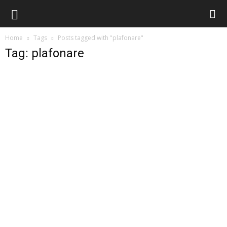
Home
Tags
Posts tagged with "plafonare"
Tag: plafonare