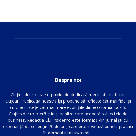
Despre noi
ClujInsider.ro este o publicație dedicată mediului de afaceri
clujean. Publicația noastră își propune să reflecte cât mai fidel și
cu o acuratețe cât mai mare evoluțiile din economia locală.
ClujInsider.ro oferă știri și analize care acoperă subiectele de
business. Redacția ClujInsider.ro este formată din jurnaliști cu
experiență de cel puțin 20 de ani, care promovează bunele practici
în domeniul mass-media.