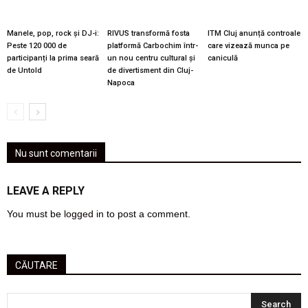
Manele, pop, rock și DJ-i:
RIVUS transformă fosta
ITM Cluj anunță controale
Peste 120 000 de
platformă Carbochim într-
care vizează munca pe
participanți la prima seară
un nou centru cultural și
caniculă
de Untold
de divertisment din Cluj-
Napoca
Nu sunt comentarii
LEAVE A REPLY
You must be
logged in
to post a comment.
CĂUTARE