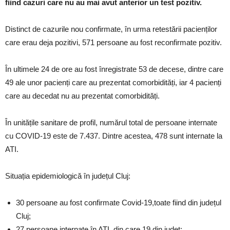
fiind cazuri care nu au mai avut anterior un test pozitiv.
Distinct de cazurile nou confirmate, în urma retestării pacienților
care erau deja pozitivi, 571 persoane au fost reconfirmate pozitiv.
În ultimele 24 de ore au fost înregistrate 53 de decese, dintre care
49 ale unor pacienți care au prezentat comorbidități, iar 4 pacienți
care au decedat nu au prezentat comorbidități.
În unitățile sanitare de profil, numărul total de persoane internate
cu COVID-19 este de 7.437. Dintre acestea, 478 sunt internate la
ATI.
Situația epidemiologică în județul Cluj:
30 persoane au fost confirmate Covid-19,toate fiind din județul
Cluj;
27 persoane internate în ATI, din care 19 din județ;