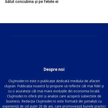
bătut concubina și pe fetele ei
Despre noi
ClujInsider.ro este o publicație dedicată mediului de afaceri
clujean. Publicația noastră își propune să reflecte cât mai fidel și
cu o acuratețe cât mai mare evoluțiile din economia locală.
ClujInsider.ro oferă știri și analize care acoperă subiectele de
business. Redacția ClujInsider.ro este formată din jurnaliști cu
experiență de cel puțin 20 de ani, care promovează bunele practici