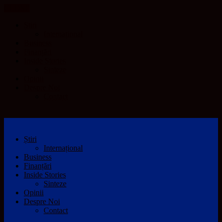
CLOSE
Știri
Internațional
Business
Finanțări
Inside Stories
Sinteze
Opinii
Despre Noi
Contact
Știri
Internațional
Business
Finanțări
Inside Stories
Sinteze
Opinii
Despre Noi
Contact