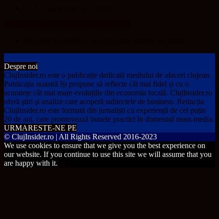
CFR Cluj, umilită de Tromso
Arad 24 – Știri Conectate La Realitate
Incendiu în apropiere de CET: arde groapa de gunoi
Despre noi
ClujInsider.ro este o publicație dedicată mediului de afaceri clujean.
Publicația noastră își propune să reflecte cât mai fidel și cu o
acuratețe cât mai mare evoluțiile din economia locală. ClujInsider.ro
oferă știri și analize care acoperă subiectele de business. Redacția
ClujInsider.ro este formată din jurnaliști cu experiență de cel puțin
20 de ani, care promovează bunele practici în domeniul mass-media.
URMARESTE-NE PE
© ClujInsider.ro | All Rights Reserved 2016-2023
We use cookies to ensure that we give you the best experience on
our website. If you continue to use this site we will assume that you
are happy with it.
Ok