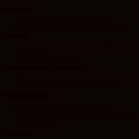
UP NEWS
120 000 de participanți la prima seară de Untold
Care este stadiul lucrărilor la Spitalul Pediatric Monobloc
ClujToday
Padre Guilherme a celebrat liturghia în noua catedrală greco-
catolică din Cluj
Urmele care rămân: Almost Still
Unesco in Romania – History & Legacy
World Heritage Committee inscribes Primeval Beech Forests
of the Carpathians on UNESCO’s World Heritage List
Transylvania Today®
A new rail corridor links Belgium to Romania
Roka Development launches Roka Quality Certificate, an
extended warranty instrument of up to 10 years and a written
commitment to quality
Sport in Cluj