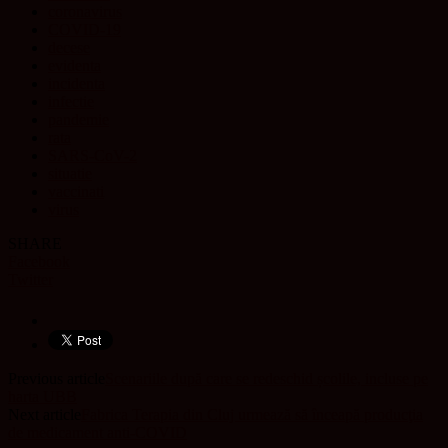
coronavirus
COVID-19
decese
evidenta
incidenta
infectie
pandemie
rata
SARS-CoV-2
situatie
vaccinati
virus
SHARE
Facebook
Twitter
Previous article
Scenariile după care se redeschid școlile, incluse pe
harta UBB
Next article
Fabrica Terapia din Cluj urmează să înceapă producţia
de medicament anti-COVID