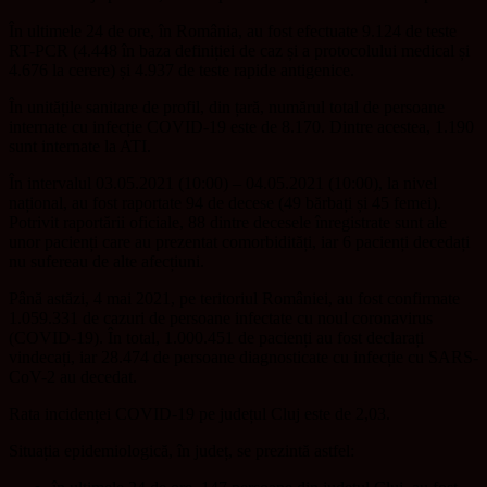
În ultimele 24 de ore, în România, au fost efectuate 9.124 de teste
RT-PCR (4.448 în baza definiției de caz și a protocolului medical și
4.676 la cerere) și 4.937 de teste rapide antigenice.
În unitățile sanitare de profil, din țară, numărul total de persoane
internate cu infecție COVID-19 este de 8.170. Dintre acestea, 1.190
sunt internate la ATI.
În intervalul 03.05.2021 (10:00) – 04.05.2021 (10:00), la nivel
național, au fost raportate 94 de decese (49 bărbați și 45 femei).
Potrivit raportării oficiale, 88 dintre decesele înregistrate sunt ale
unor pacienți care au prezentat comorbidități, iar 6 pacienți decedați
nu sufereau de alte afecțiuni.
Până astăzi, 4 mai 2021, pe teritoriul României, au fost confirmate
1.059.331 de cazuri de persoane infectate cu noul coronavirus
(COVID-19). În total, 1.000.451 de pacienți au fost declarați
vindecați, iar 28.474 de persoane diagnosticate cu infecție cu SARS-
CoV-2 au decedat.
Rata incidenței COVID-19 pe județul Cluj este de 2,03.
Situația epidemiologică, în județ, se prezintă astfel: