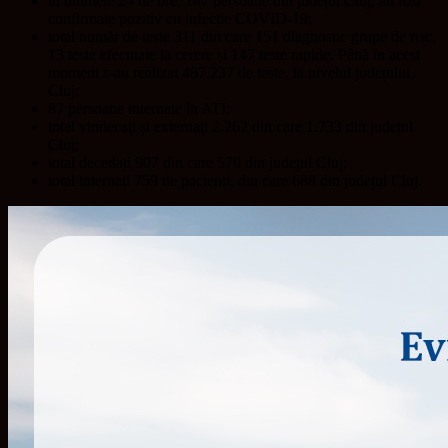
în ultimele 24 de ore, 147 persoane din județul Cluj, au fost
confirmate pozitiv cu infecție COVID-19;
total număr de teste 311 din care 151 diagnostic grupe de risc,
13 teste efectuate la cerere și 147 teste rapide. Până în acest
moment s-au realizat 487.237 de teste, la nivelul județului
Cluj;
87 persoane internate în ATI;
total vindecați și externați 2.262 din care 1.733 din județul
Cluj;
total decedați 907 din care 570 din județul Cluj;
total internați 759 de pacienți, din care 688 din județul Cluj.