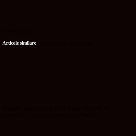
Mihaela Ursan
Articole similare
Mai multe de la acest autor
Manele, pop, rock și DJ-i: Peste 120 000 de
participanți la prima seară de Untold