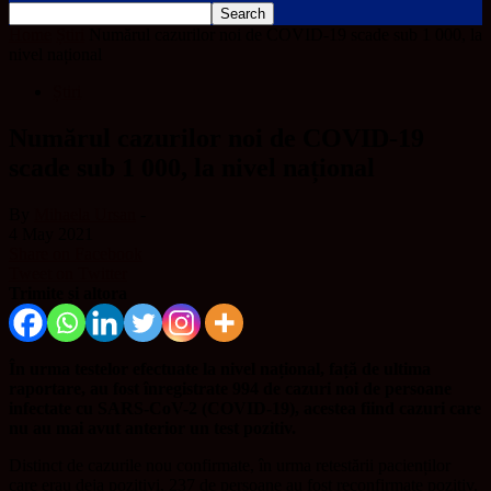
Home
Știri
Numărul cazurilor noi de COVID-19 scade sub 1 000, la
nivel național
Știri
Numărul cazurilor noi de COVID-19
scade sub 1 000, la nivel național
By
Mihaela Ursan
-
4 May 2021
Share on Facebook
Tweet on Twitter
Trimite și altora
În urma testelor efectuate la nivel național, față de ultima
raportare, au fost înregistrate 994 de cazuri noi de persoane
infectate cu SARS-CoV-2 (COVID-19), acestea fiind cazuri care
nu au mai avut anterior un test pozitiv.
Distinct de cazurile nou confirmate, în urma retestării pacienților
care erau deja pozitivi, 237 de persoane au fost reconfirmate pozitiv.