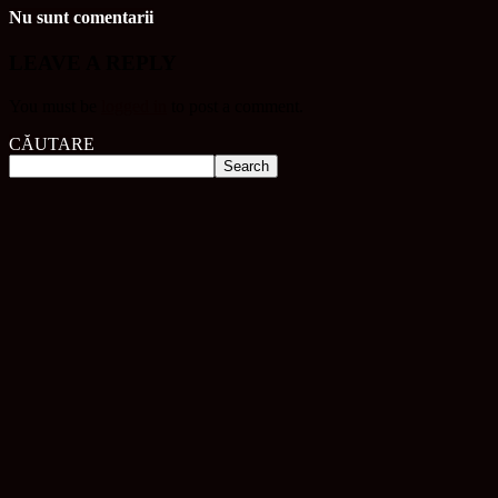
Nu sunt comentarii
LEAVE A REPLY
You must be
logged in
to post a comment.
CĂUTARE