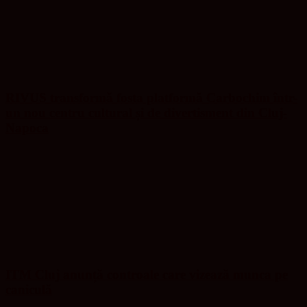
RIVUS transformă fosta platformă Carbochim într-
un nou centru cultural și de divertisment din Cluj-
Napoca
ITM Cluj anunță controale care vizează munca pe
caniculă