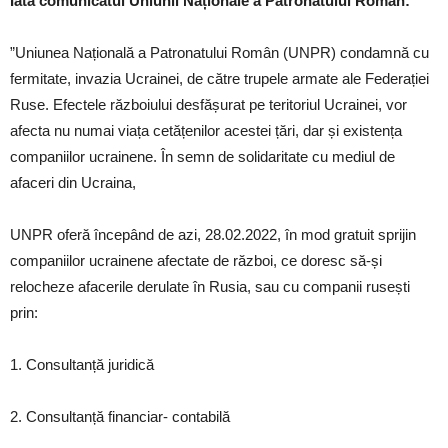
Iată comunicatul Uniunii Naționale a Patronatului Român:
”Uniunea Națională a Patronatului Român (UNPR) condamnă cu
fermitate, invazia Ucrainei, de către trupele armate ale Federației
Ruse. Efectele războiului desfășurat pe teritoriul Ucrainei, vor
afecta nu numai viața cetățenilor acestei țări, dar și existența
companiilor ucrainene. În semn de solidaritate cu mediul de
afaceri din Ucraina,
UNPR oferă începând de azi, 28.02.2022, în mod gratuit sprijin
companiilor ucrainene afectate de război, ce doresc să-și
relocheze afacerile derulate în Rusia, sau cu companii rusești
prin:
1. Consultanță juridică
2. Consultanță financiar- contabilă