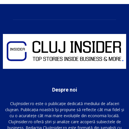
Despre noi
ClujInsider.ro este o publicație dedicată mediului de afaceri
clujean. Publicația noastră își propune să reflecte cât mai fidel și
cu o acuratețe cât mai mare evoluțiile din economia locală.
ClujInsider.ro oferă știri și analize care acoperă subiectele de
business. Redacția ClujInsider.ro este formată din jurnaliști cu