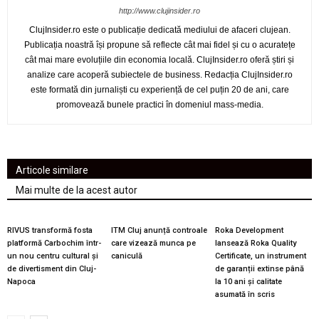
http://www.clujinsider.ro
ClujInsider.ro este o publicație dedicată mediului de afaceri clujean.
Publicația noastră își propune să reflecte cât mai fidel și cu o acuratețe
cât mai mare evoluțiile din economia locală. ClujInsider.ro oferă știri și
analize care acoperă subiectele de business. Redacția ClujInsider.ro
este formată din jurnaliști cu experiență de cel puțin 20 de ani, care
promovează bunele practici în domeniul mass-media.
Articole similare
Mai multe de la acest autor
RIVUS transformă fosta
ITM Cluj anunță controale
Roka Development
platformă Carbochim într-
care vizează munca pe
lansează Roka Quality
un nou centru cultural și
caniculă
Certificate, un instrument
de divertisment din Cluj-
de garanții extinse până
Napoca
la 10 ani și calitate
asumată în scris