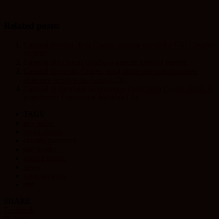
Related posts:
Castelul Poeților de la Ciucea, atracția turistică a Văii Crișului
Repede
Castelul din Ciucea rămâne o atracție turistică majoră
Castelul Goga din Ciucea, unul dintre cele mai frumoase
obiective turistice din județul Cluj
Castelul și domeniul lui Octavian Goga de la Ciucea rămân în
proprietatea Consiliului Județean Cluj
TAGS
ady endre
castel ciucea
claudiu padurean
cluj insider
eduard boboc
news
octavian goga
stiri
SHARE
Facebook
Twitter