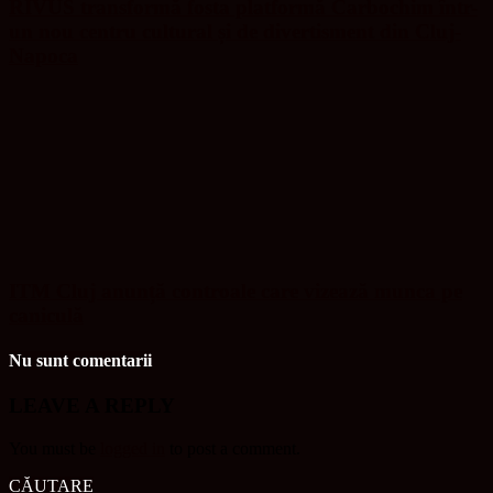
RIVUS transformă fosta platformă Carbochim într-
un nou centru cultural și de divertisment din Cluj-
Napoca
ITM Cluj anunță controale care vizează munca pe
caniculă
Nu sunt comentarii
LEAVE A REPLY
You must be
logged in
to post a comment.
CĂUTARE