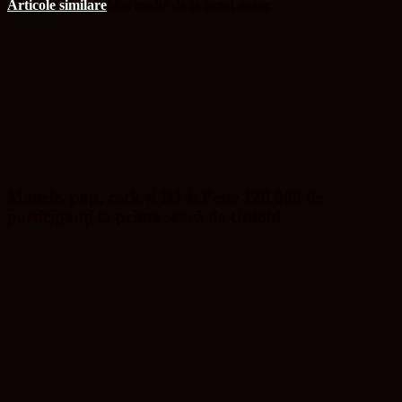
Articole similare
Mai multe de la acest autor
Manele, pop, rock și DJ-i: Peste 120 000 de
participanți la prima seară de Untold