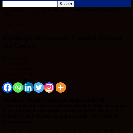
Home
Inside Stories
Destinație de vacanță: Castelul Poeților din
Ciucea
Inside Stories
Destinație de vacanță: Castelul Poeților
din Ciucea
By
Cluj Insider
-
7 June 2022
Share on Facebook
Tweet on Twitter
Trimite și altora
Una dintre cele mai frumoase destinații turistice din
Transilvania este reprezentată de Castelul Poeților din Ciucea.
Este vorba de un castel ridicat în secolul al XIX-lea pe Valea
Crișului Repede și care a aparținut poeților Ady Endre și
Octavian Goga.
Castelul de la Ciucea a fost ridicat de un bogat avocat din Huedin,