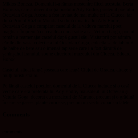
Miklos Boncza. Domeniul i-a rămas moștenire fiicei acestuia, Berta
Borncza, care a devenit soția poetului Ady Endre, prietenul poetului
Octavian Goga. Acesta a fost invitat de mai multe ori la Ciucea, iar
după Primul Război Mondial și după moartea lui Ady Endre,
Octavian Goga a cumpărat castelul de la văduva marelui poet
maghiar. Împreună cu cea de-a doua soție a sa, Veturia Goga, poetul
român a reamenajat castelul după gustul său. Vizitatorii pot admira
cărțile din vasta colecție a lui Octavian Goga, colecția sa de tablouri,
de halbe de bere sau o imensă tapiserie care i-a fost dăruită de
șahinșahul Iranului, spune directorul muzeului din Ciucea, Eduard
Boboc.
Castelul, situat lângă șoseaua care leagă Clujul de Oradea, atrage și
mulți turiști străini.
Pe lângă castelul poeților, domeniul de la Ciucea include și o casă
veche care era preferata lui Ady Endre, mausoleul lui Octavian și
Veturia Goga, decorat cu mozaicuri de Murano, precum și o grădină
în care se găsesc plante curioase, precum un vechi copac cu lalele.
Comments
comments