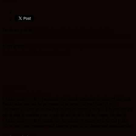
Previous article
AHK Business Outlook: Situația actuală a
companiilor este bună, dar perspectivele economice ating un minim
istoric
Next article
Aeroportul Cluj din nou în top! Află cât de tare a crescut
traficul aerian de la începutul anului
Cluj Insider
http://www.clujinsider.ro
ClujInsider.ro este o publicație dedicată mediului de afaceri clujean.
Publicația noastră își propune să reflecte cât mai fidel și cu o
acuratețe cât mai mare evoluțiile din economia locală. ClujInsider.ro
oferă știri și analize care acoperă subiectele de business. Redacția
ClujInsider.ro este formată din jurnaliști cu experiență de cel puțin
20 de ani, care promovează bunele practici în domeniul mass-media.