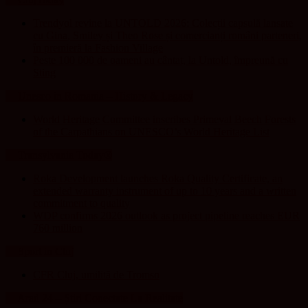
Trendyol revine la UNTOLD 2026: Colecții capsulă lansate
cu Gina, Smiley și Theo Rose și comercianți români parteneri,
în premieră la Fashion Village
Peste 100 000 de oameni au cântat, la Untold, împreună cu
Sting
Unesco in Romania – History & Legacy
World Heritage Committee inscribes Primeval Beech Forests
of the Carpathians on UNESCO’s World Heritage List
Transylvania Today®
Roka Development launches Roka Quality Certificate, an
extended warranty instrument of up to 10 years and a written
commitment to quality
WDP confirms 2026 outlook as project pipeline reaches EUR
760 million
Sport in Cluj
CFR Cluj, umilită de Tromso
Arad 24 – Știri Conectate La Realitate