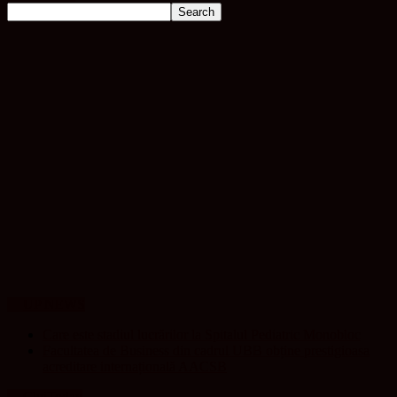
UP NEWS
Care este stadiul lucrărilor la Spitalul Pediatric Monobloc
Facultatea de Business din cadrul UBB obține prestigioasa
acreditare internațională AACSB
ClujToday