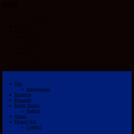
CLOSE
Știri
Internațional
Business
Finanțări
Inside Stories
Sinteze
Opinii
Despre Noi
Contact
Știri
Internațional
Business
Finanțări
Inside Stories
Sinteze
Opinii
Despre Noi
Contact