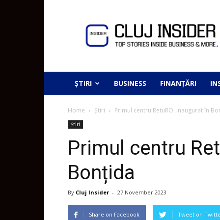
ȘTIRI
BUSINESS
FINANȚĂRI
IN
Home
Știri
Primul centru RetuRO, inaugurat în Bo
Știri
Primul centru Ret
Bonțida
By
Cluj Insider
-
27 November 2023
Share on Facebook
Tweet on Twitt