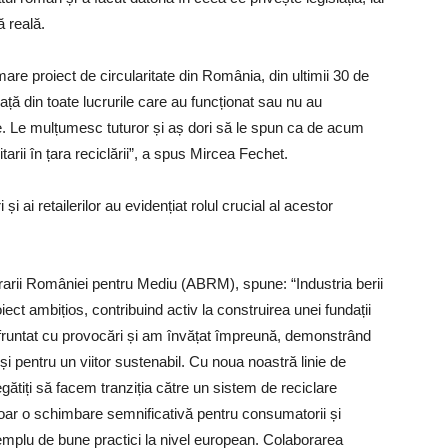
 reală.
are proiect de circularitate din România, din ultimii 30 de
ță din toate lucrurile care au funcționat sau nu au
ate. Le mulțumesc tuturor și aș dori să le spun ca de acum
rii în țara reciclării”, a spus Mircea Fechet.
i ai retailerilor au evidențiat rolul crucial al acestor
erarii României pentru Mediu (ABRM), spune: “Industria berii
iect ambițios, contribuind activ la construirea unei fundații
fruntat cu provocări și am învățat împreună, demonstrând
 pentru un viitor sustenabil. Cu noua noastră linie de
ătiți să facem tranziția către un sistem de reciclare
 doar o schimbare semnificativă pentru consumatorii și
xemplu de bune practici la nivel european. Colaborarea