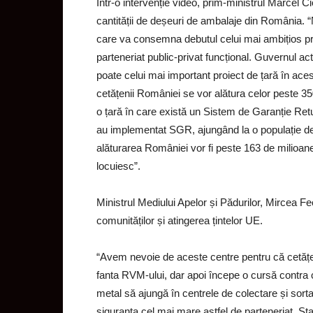
Într-o intervenție video, prim-ministrul Marcel
cantității de deșeuri de ambalaje din România.
care va consemna debutul celui mai ambițios pro
parteneriat public-privat funcțional. Guvernul a
poate celui mai important proiect de țară în ace
cetățenii României se vor alătura celor peste 35
o țară în care există un Sistem de Garanție Ret
au implementat SGR, ajungând la o populație de
alăturarea României vor fi peste 163 de milioane
locuiesc”.
Ministrul Mediului Apelor și Pădurilor, Mircea 
comunităților și atingerea țintelor UE.
“Avem nevoie de aceste centre pentru că cetățeni
fanta RVM-ului, dar apoi începe o cursă contra cr
metal să ajungă în centrele de colectare și sor
siguranța cel mai mare astfel de parteneriat. Stat