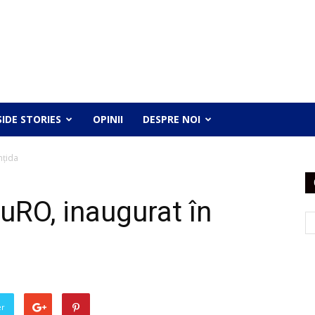
SIDE STORIES
OPINII
DESPRE NOI
nțida
uRO, inaugurat în
er