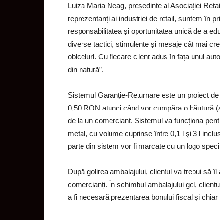
Luiza Maria Neag, președinte al Asociației Retai
reprezentanți ai industriei de retail, suntem în p
responsabilitatea și oportunitatea unică de a ed
diverse tactici, stimulente și mesaje cât mai c
obiceiuri. Cu fiecare client adus în fața unui a
din natură”.
Sistemul Garanție-Returnare este un proiect de e
0,50 RON atunci când vor cumpăra o băutură (apă,
de la un comerciant. Sistemul va funcționa pentru
metal, cu volume cuprinse între 0,1 l şi 3 l inclu
parte din sistem vor fi marcate cu un logo specif
După golirea ambalajului, clientul va trebui să î
comercianți. În schimbul ambalajului gol, clientul 
a fi necesară prezentarea bonului fiscal și chia