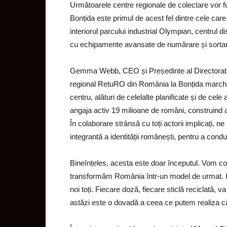
Următoarele centre regionale de colectare vor fu
Bonțida este primul de acest fel dintre cele ca
interiorul parcului industrial Olympian, centrul d
cu echipamente avansate de numărare și sortare
Gemma Webb, CEO și Președinte al Directoratu
regional RetuRO din România la Bonțida marchea
centru, alături de celelalte planificate și de cel
angaja activ 19 milioane de români, construind a
În colaborare strânsă cu toți actorii implicați, n
integrantă a identității românești, pentru a con
Bineînțeles, acesta este doar începutul. Vom con
transformăm România într-un model de urmat. I
noi toți. Fiecare doză, fiecare sticlă reciclată, 
astăzi este o dovadă a ceea ce putem realiza câ