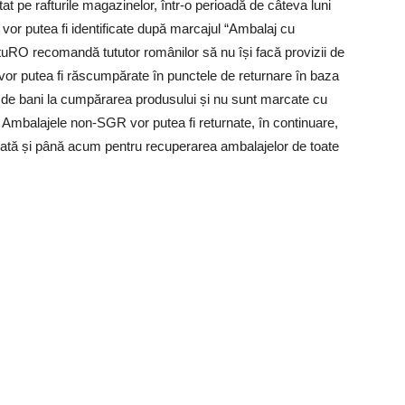
t pe rafturile magazinelor, într-o perioadă de câteva luni
vor putea fi identificate după marcajul “Ambalaj cu
etuRO recomandă tututor românilor să nu își facă provizii de
or putea fi răscumpărate în punctele de returnare în baza
50 de bani la cumpărarea produsului și nu sunt marcate cu
. Ambalajele non-SGR vor putea fi returnate, în continuare,
lizată și până acum pentru recuperarea ambalajelor de toate