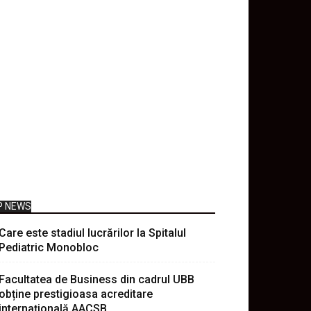
P NEWS
Care este stadiul lucrărilor la Spitalul
Pediatric Monobloc
Facultatea de Business din cadrul UBB
obține prestigioasa acreditare
internațională AACSB