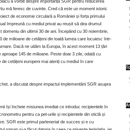
 Ciolacu a vorbit despre importanța SGR pentru reducerea
 “Nu mă feresc de cuvinte. Cred că este un moment istoric
iect de economie circulară a României și forța primului
ctual împreună cu mediul privat au reușit să dea drumul
st domeniu din ultimii 30 de ani. Începând cu 30 noiembrie,
0 de milioane de cetățeni din toată lumea care locuiesc într-
urnare. Dacă ne uităm la Europa, în acest moment 13 țări
 aproape 145 de milioane. Peste doar 3 zile, odată cu
 de cetățeni europeni mai atenți cu mediul în care
Sp
Fechet, a discutat despre impactul implementării SGR asupra
Ar
i își încheie misiunea imediat ce introduc recipientele în
onometru pentru ca pet-urile și recipientele din sticlă și
tare. SGR este primul parteneriat de succes și e cu
ul roman și-a făcut datoria în ceea ce privește legislația, iar