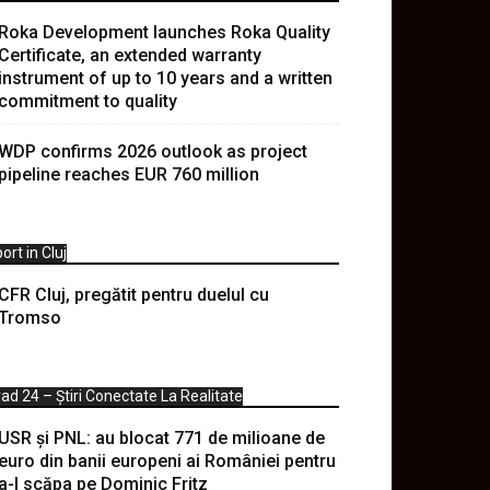
Roka Development launches Roka Quality
Certificate, an extended warranty
instrument of up to 10 years and a written
commitment to quality
WDP confirms 2026 outlook as project
pipeline reaches EUR 760 million
ort in Cluj
CFR Cluj, pregătit pentru duelul cu
Tromso
ad 24 – Știri Conectate La Realitate
USR și PNL: au blocat 771 de milioane de
euro din banii europeni ai României pentru
a-l scăpa pe Dominic Fritz