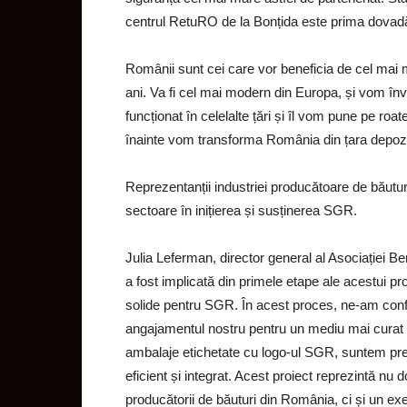
centrul RetuRO de la Bonțida este prima dovadă
Românii sunt cei care vor beneficia de cel mai m
ani. Va fi cel mai modern din Europa, și vom înva
funcționat în celelalte țări și îl vom pune pe ro
înainte vom transforma România din țara depozita
Reprezentanții industriei producătoare de băuturi ș
sectoare în inițierea și susținerea SGR.
Julia Leferman, director general al Asociației B
a fost implicată din primele etape ale acestui pro
solide pentru SGR. În acest proces, ne-am con
angajamentul nostru pentru un mediu mai curat și
ambalaje etichetate cu logo-ul SGR, suntem preg
eficient și integrat. Acest proiect reprezintă nu
producătorii de băuturi din România, ci și un e