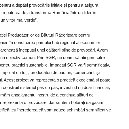
entru a depăși provocările inițiale și pentru a asigura
em puterea de a transforma România într-un lider în
un viitor mai verde”.
ației Producătorilor de Băuturi Răcoritoare pentru
ieri în construirea primului hub regional al economiei
marchează începutul unei călătorii pline de provocări. Avem
 un obiectiv comun. Prin SGR, ne dorim să atingem cifre
tru practici sustenabile. Impactul SGR va fi semnificativ,
mplicat cu toții, producători de băuturi, comercianți și
ui. Acest proiect va reprezenta o practică excelentă și poate
 construit sistemul pas cu pas, investind nu doar financiar,
irmăm angajamentul nostru de a continua alături de
 vor reprezenta o provocare, dar suntem hotărâți să găsim
ecifică, cu încrederea că vom aduce schimbări semnificative