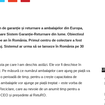
 de garanție și returnare a ambalajelor din Europa,
are Sistem Garanție-Returnare din lume. Obiectivul
e an în România. Primul centru de colectare a fost
uj. Sistemul ar urma să se lanseze în România pe 30
a pe care l-am deschis astăzi. Ele vor fi deschise în
U
itor. Pe măsură ce numărul ambalajelor care ajung pe piață va
o perioadă de timp, pentru a crește capacitatea de
 ambalajele vor ajunge pe piață treptat – este vorba de
Reciclare, care au nevoie de un anumit timp pentru a
 CEO și președinte al RetuRO.