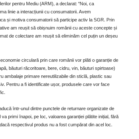
lerilor pentru Mediu (ARM), a declarat: “Noi, ca
rima linie a interacțiunii cu consumatorii. Avem
uca și motiva consumatorii să participe activ la SGR. Prin
reative am reușit să obișnuim românii cu aceste concepte și
utomat de colectare am reușit să eliminăm cel puțin un deșeu
conomie circulară prin care românii vor plăti o garanție de
 băuturi răcoritoare, bere, cidru, vin, băuturi spirtoase)
 ambalaje primare nereutilizabile din sticlă, plastic sau
siv. Pentru a fi identificate ușor, produsele care vor face
ic.
l aducă într-unul dintre punctele de returnare organizate de
va primi înapoi, pe loc, valoarea garanției plătite inițial, fără
r dacă respectivul produs nu a fost cumpărat din acel loc.