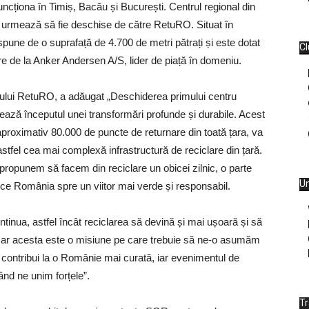
ncționa în Timiș, Bacău și București. Centrul regional din
re urmează să fie deschise de către RetuRO. Situat în
ispune de o suprafață de 4.700 de metri pătrați și este dotat
Cl
 de la Anker Andersen A/S, lider de piață în domeniu.
lui RetuRO, a adăugat „Deschiderea primului centru
ză începutul unei transformări profunde și durabile. Acest
e aproximativ 80.000 de puncte de returnare din toată țara, va
stfel cea mai complexă infrastructură de reciclare din țară.
e propunem să facem din reciclare un obicei zilnic, o parte
Un
duce România spre un viitor mai verde și responsabil.
tinua, astfel încât reciclarea să devină și mai ușoară și să
ar acesta este o misiune pe care trebuie să ne-o asumăm
va contribui la o Românie mai curată, iar evenimentul de
nd ne unim forțele”.
T