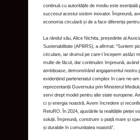
continuă cu autoritățile de mediu este esențială p
succesul acestui sistem inovator. Împreună, av
economia circulară și de a face diferența pentru 
La rândul său, Alice Nichita, președinte al Asoci
Sustenabilitate (APBRS), a afirmat: “Suntem pion
circulare, iar drumul pe care-l începem astăzi 
multe de făcut, dar continuăm împreună, având
ambițioase, demonstrând angajamentul nostru pen
evidențiind parteneriatul complex în care ne-am i
reprezentanții Guvernului prin Ministerul Mediul
servi drept model pentru alte state europene. Am
ci și energia noastră. Avem încredere și reconf
RetuRO. În 2024, ajustările la realitățile pieței
soluții. Împreună, construim o piață mare și sp
și durabile în comunitatea noastră”.