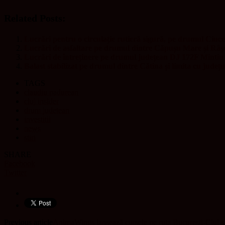
Related Posts:
Lucrări pentru o circulație rutieră sigură, pe drumul Ciucea
Lucrări de asfaltare pe drumul dintre Căpușu Mare și Râș
Lucrări de întreținere pe drumul județean DJ 172F Mintiu G
Balast stabilizat pe drumul dintre Cătina și limita cu județ
TAGS
claudiu padurean
cluj insider
drum judetean
investitii
news
stiri
SHARE
Facebook
Twitter
Previous article
AnimaWings lansează cursele pe ruta Bucureşti-Cluj și