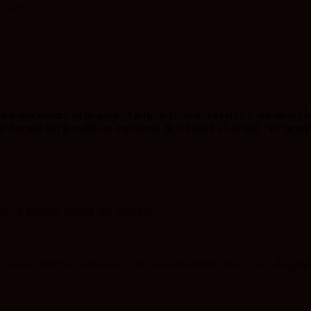
eneficiază de scutiri
blicația noastră își propune să reflecte cât mai fidel și cu o acuratețe câ
ste formată din jurnaliști cu experiență de cel puțin 20 de ani, care pr
nți la prima seară de Untold
nou centru cultural și de divertisment din Cluj-Napo