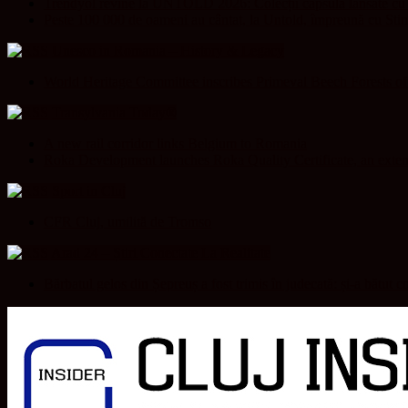
Trendyol revine la UNTOLD 2026: Colecții capsulă lansate cu G
Peste 100 000 de oameni au cântat, la Untold, împreună cu Sti
Unesco in Romania – History & Legacy
World Heritage Committee inscribes Primeval Beech Forests o
Transylvania Today®
A new rail corridor links Belgium to Romania
Roka Development launches Roka Quality Certificate, an extend
Sport in Cluj
CFR Cluj, umilită de Tromso
Arad 24 – Știri Conectate La Realitate
Bărbatul gelos din Șepreuș a fost trimis în judecată: și-a bătut c