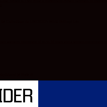
ina, Smiley și Theo Rose și comercianți români parteneri, în premieră
ng
f the Carpathians on UNESCO’s World Heritage List
ed warranty instrument of up to 10 years and a written commitment to
oncubina și pe fetele ei