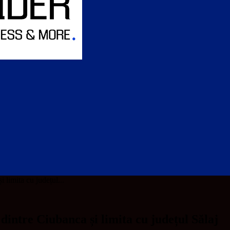
 limita cu județul...
dintre Ciubanca și limita cu județul Sălaj