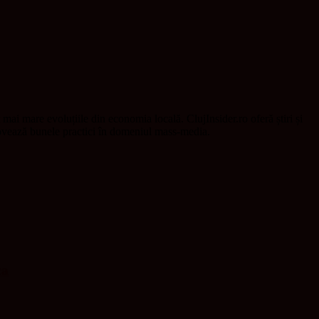
t mai mare evoluțiile din economia locală. ClujInsider.ro oferă știri și
omovează bunele practici în domeniul mass-media.
ca