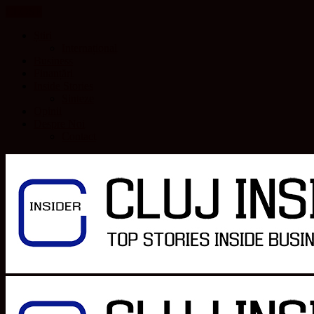
CLOSE
Știri
Internațional
Business
Finanțări
Inside Stories
Sinteze
Opinii
Despre Noi
Contact