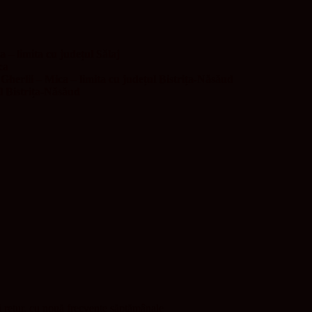
 – limita cu județul Sălaj
ca
herlii – Mica – limita cu județul Bistrița-Năsăud
ul Bistrița-Năsăud
 retur, cu nouă frecvenţe săptămânale