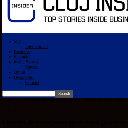
Știri
Internațional
Business
Finanțări
Inside Stories
Sinteze
Opinii
Despre Noi
Contact
Home
Știri
Lucrări de întreținere pe drumul județean dintre Ciubanca și
Știri
Lucrări de întreținere pe drumul județean 