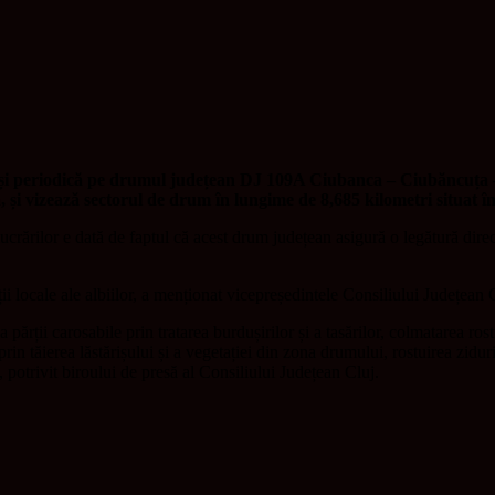
 și periodică pe drumul județean DJ 109A Ciubanca – Ciubăncuța – 
ă, și vizează sectorul de drum în lungime de 8,685 kilometri situat î
rărilor e dată de faptul că acest drum județean asigură o legătură directă
ții locale ale albiilor, a menționat vicepreședintele Consiliului Județean 
părții carosabile prin tratarea burdușirilor și a tasărilor, colmatarea ros
e prin tăierea lăstărișului și a vegetației din zona drumului, rostuirea zidu
, potrivit biroului de presă al Consiliului Județean Cluj.