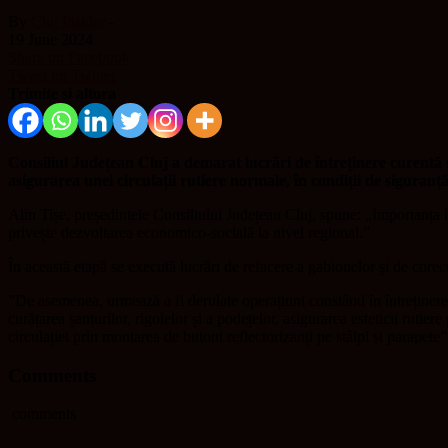
By
Cluj Insider
-
19 June 2024
Share on Facebook
Tweet on Twitter
Trimite și altora
Consiliul Județean Cluj a demarat lucrări de întreținere curentă
asigurarea unei circulații rutiere normale, în condiții de siguranț
Alin Tișe, președintele Consiliului Județean Cluj, spune: „Importanța luc
privește dezvoltarea economico-socială la nivel regional.”
În această etapă se execută lucrări de refacere a gabionelor și de corec
”De asemenea, urmează a fi derulate operațiuni constând în întreținerea 
curățarea șanțurilor, rigolelor și a podețelor, asigurarea esteticii rutier
circulației prin montarea de butoni reflectorizanți pe stâlpi și parapete”
Comments
comments