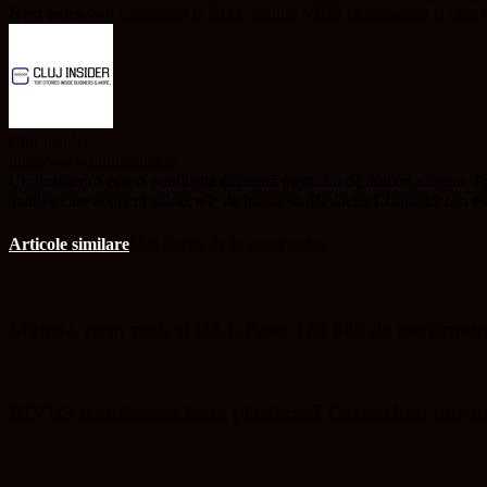
Next article
Noi modificări la RO e-factura VEZI ce presupun și cine b
Cluj Insider
http://www.clujinsider.ro
ClujInsider.ro este o publicație dedicată mediului de afaceri clujean. Pu
analize care acoperă subiectele de business. Redacția ClujInsider.ro e
Articole similare
Mai multe de la acest autor
Manele, pop, rock și DJ-i: Peste 120 000 de participa
RIVUS transformă fosta platformă Carbochim într-un 