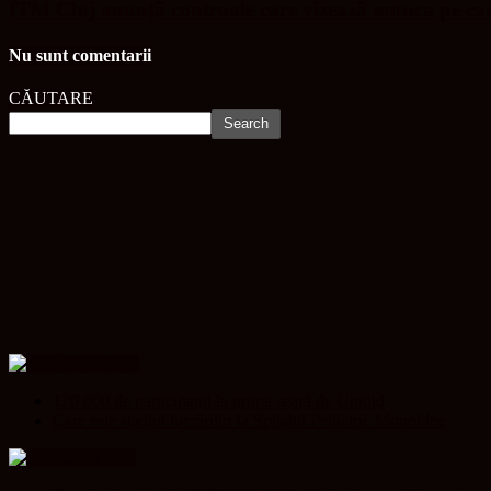
ITM Cluj anunță controale care vizează munca pe ca
Nu sunt comentarii
CĂUTARE
UP NEWS
120 000 de participanți la prima seară de Untold
Care este stadiul lucrărilor la Spitalul Pediatric Monobloc
ClujToday