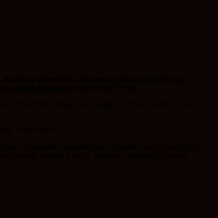
limită cu județul Sălaj. Acestea au drept principal scop
ntre pozițiile kilometrice 48+565 și 57+250.
 și rapidă între judeţele Cluj şi Sălaj, cu efecte pozitive în ceea ce
Cluj, Vákár István.
turilor, completarea acostamentelor, asigurarea scurgerii apelor prin
rilor de sprijin precum și lucrări în vederea asigurării siguranței