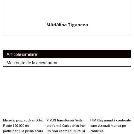
Mădălina Țigancea
Articole similare
Mai multe de la acest autor
Manele, pop, rock și DJ-i:
RIVUS transformă fosta
ITM Cluj anunță controale
Peste 120 000 de
platformă Carbochim într-
care vizează munca pe
participanți la prima seară
un nou centru cultural și
caniculă