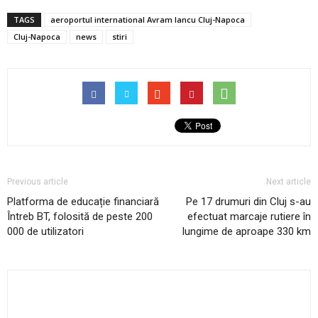
TAGS
aeroportul international Avram Iancu Cluj-Napoca
Cluj-Napoca
news
stiri
Previous article
Next article
Platforma de educație financiară
Pe 17 drumuri din Cluj s-au
Întreb BT, folosită de peste 200
efectuat marcaje rutiere în
000 de utilizatori
lungime de aproape 330 km