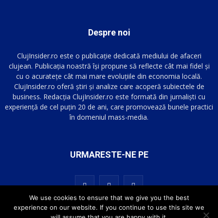
Despre noi
ClujInsider.ro este o publicație dedicată mediului de afaceri
clujean. Publicația noastră își propune să reflecte cât mai fidel și
cu o acuratețe cât mai mare evoluțiile din economia locală.
ClujInsider.ro oferă știri și analize care acoperă subiectele de
business. Redacția ClujInsider.ro este formată din jurnaliști cu
experiență de cel puțin 20 de ani, care promovează bunele practici
în domeniul mass-media.
URMARESTE-NE PE
We use cookies to ensure that we give you the best
experience on our website. If you continue to use this site we
will assume that you are happy with it.