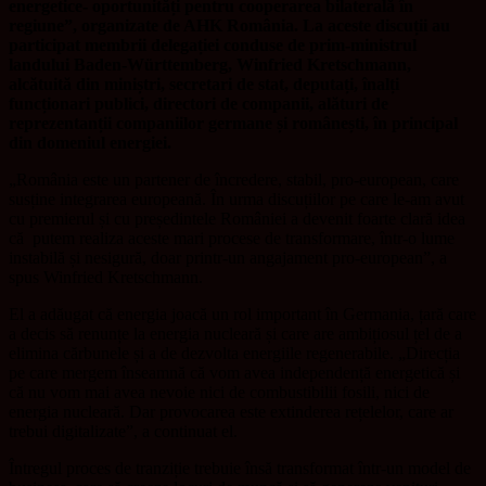
energetice- oportunități pentru cooperarea bilaterală în
regiune”, organizate de AHK România. La aceste discuții au
participat membrii delegației conduse de prim-ministrul
landului Baden-Württemberg, Winfried Kretschmann,
alcătuită din miniștri, secretari de stat, deputați, înalți
funcționari publici, directori de companii, alături de
reprezentanții companiilor germane și românești, în principal
din domeniul energiei.
„România este un partener de încredere, stabil, pro-european, care
susține integrarea europeană. În urma discuțiilor pe care le-am avut
cu premierul și cu președintele României a devenit foarte clară idea
că
putem realiza aceste mari procese de transformare, într-o lume
instabilă și nesigură, doar printr-un angajament pro-european”, a
spus Winfried Kretschmann.
El a adăugat că energia joacă un rol important în Germania, țară care
a decis să renunțe la energia nucleară și care are ambițiosul țel de a
elimina cărbunele și a de dezvolta energiile regenerabile. „Direcția
pe care mergem înseamnă că vom avea independență energetică și
că nu vom mai avea nevoie nici de combustibilii fosili, nici de
energia nucleară. Dar provocarea este extinderea rețelelor, care ar
trebui digitalizate”, a continuat el.
Întregul
proces de tranziție trebuie însă transformat într-un model de