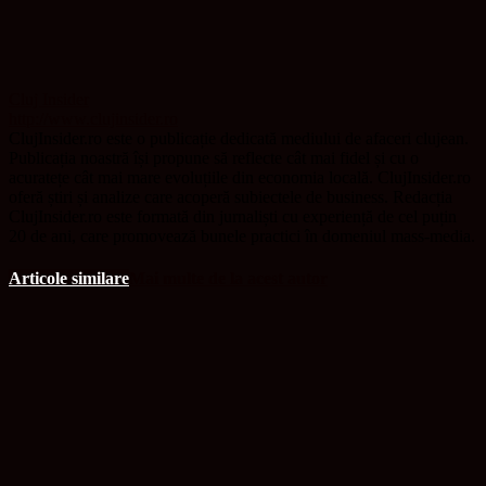
Cluj Insider
http://www.clujinsider.ro
ClujInsider.ro este o publicație dedicată mediului de afaceri clujean.
Publicația noastră își propune să reflecte cât mai fidel și cu o
acuratețe cât mai mare evoluțiile din economia locală. ClujInsider.ro
oferă știri și analize care acoperă subiectele de business. Redacția
ClujInsider.ro este formată din jurnaliști cu experiență de cel puțin
20 de ani, care promovează bunele practici în domeniul mass-media.
Articole similare
Mai multe de la acest autor