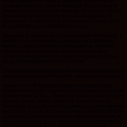
business, care să creeze locuri de muncă și să genereze venituri.
„Acest fapt include și o ofensivă tehnologică. Putem obține ce ne
propunem doar abordând o cale europeană. De aceea îmi doresc să
continuăm aceste discuții. Avem nevoie să securizăm lanțul de
aprovizionare. Energia trebuie să fie prietenoasă cu mediul, dar să
fie și accesibilă”, a spus Winfried Kretschmann.
Oportunități de cooperare între România și Baden -Württemberg
a
identificat și dr. Andre Baumann, secretar de stat în Ministerul
Mediului, Climei și Energiei din acest land german. Acestea se
referă la energia eoliană, gazele naturale, decarbonizarea și
reînnoirea centralelor termice din orașe, care ar putea să utilizeze
energie regenerabilă pentru a produce căldură.
„Colaborarea este foarte important, deoarece avem situații similare și
totuși diferite în Germania și România”, a declarat Andre Baumann.
Secretarul de stat în Ministerul Energiei, Dan Dragoș Drăgan, a
subliniat necesitatea de a consolida rețelele de energie și capacitățile
de interconectare ale țării. „ Vara aceasta am avut prețuri foarte mari
la energie, în ciuda energiei regenerabile, a celei nucleare și a
hidroenergiei de care dispunem. Asta pentru că am avut temperaturi
foarte ridicate și secetă. Noi furnizăm energie și Republicii Moldova
și Ucrainei și prin urmare, trebuie să dezvoltăm interconectarea, nu
doar pe partea română, ci și pe cea dintre România și restul statelor
din Europa Centrală și de Sud, astfel încât fluxul de energii