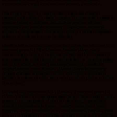
regenerabile să ajungă acolo unde este nevoie”, a explicat el.
Dan Dragoș Drăgan a evidențiat câteva repere ale strategiei
energetice a României în viitorul apropiat, și anume noile facilități de
generare bazate pe hidrogen, facilitățile de generare offshore,
dezvoltarea unei rețele decarbonizare și digitalizate, eliminarea
treptată a combustibililor fosili până în 2030 și a invitat companiile
germane să participe la aceste transformări.
Bunele relații economice dintre cele două țări au fost subliniate și de
directorul general al AHK România, Sebastian Metz, care a
concluzionat că „Vizita prim-ministrului Winfried Kretschmann și
masa rotundă de astăzi reprezintă mai mult decât o încurajare pentru
noi, ca și Cameră de Comerț româno-germană, să consolidăm
relațiile bilaterale dintre România și landul Baden-Württemberg.
Întregul domeniu
al energiei, inclusiv tehnologia, transportul și
industria în calitate de consumator, oferă puncte de plecare excelente
în acest sens”.
La rândul său, președintele AHK România și directorul general al
BASF, Andreas Lier, a menționat importanța parteneriatului româno-
german în context global: „Având în vedere situația geopolitică
actuală și Declarația de la Anvers, conform căreia Pactul Verde
European ar trebui completat cu un
acord industrial, România poate
juca un rol important, cu mixul său energetic excelent. Țara dispune