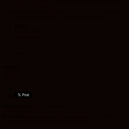
RFI: Evoluția prețului la energie din primele două trimestre,
nemaivăzută în regiune
Europarlamentarul Nicu Ștefănuță îi cere lui Tánczos Barna
să crească bugetul pentru Casa Verde Fotovoltaice
TAGS
baden-wurttenberg
claudiu padurean
cluj insider
energie
news
stiri
SHARE
Facebook
Twitter
Previous article
BERD a revizuit în jos prognoza referitoare la
creșterea economică a României în 2024 și 2025
Next article
Proiectul de peste 32 milioane de lei, care vizează
educația incluzivă, dispune de dotări unice în țară