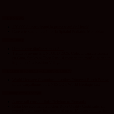
UP NEWS
120 000 de participanți la prima seară de Untold
Care este stadiul lucrărilor la Spitalul Pediatric Monobloc
ClujToday
Urmele care rămân: Almost Still
Trendyol revine la UNTOLD 2026: Colecții capsulă lansate
cu Gina, Smiley și Theo Rose și comercianți români parteneri,
în premieră la Fashion Village
Unesco in Romania – History & Legacy
World Heritage Committee inscribes Primeval Beech Forests
of the Carpathians on UNESCO’s World Heritage List
Transylvania Today®
A new rail corridor links Belgium to Romania
Roka Development launches Roka Quality Certificate, an
extended warranty instrument of up to 10 years and a written