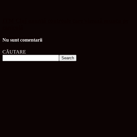
ITM Cluj anunță controale care vizează munca pe
caniculă
Nu sunt comentarii
CĂUTARE