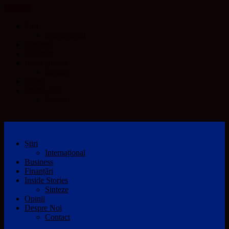
CLOSE
Știri
Internațional
Business
Finanțări
Inside Stories
Sinteze
Opinii
Despre Noi
Contact
Știri
Internațional
Business
Finanțări
Inside Stories
Sinteze
Opinii
Despre Noi
Contact