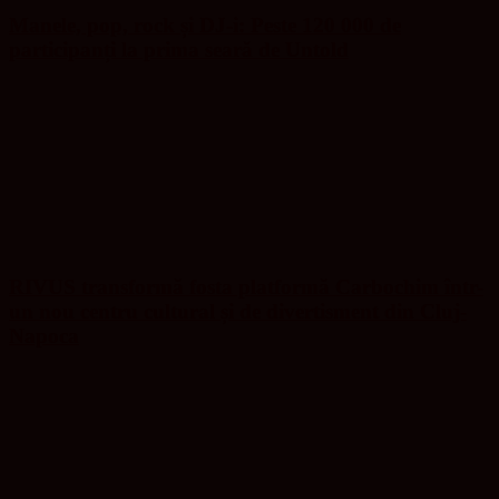
Manele, pop, rock și DJ-i: Peste 120 000 de
participanți la prima seară de Untold
RIVUS transformă fosta platformă Carbochim într-
un nou centru cultural și de divertisment din Cluj-
Napoca