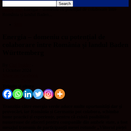
Home
Știri
Energia – domeniu cu potențial de colaborare între
România și landul Baden...
Știri
Energia – domeniu cu potențial de
colaborare între România și landul Baden
Württemberg
By
Cluj Insider
-
1 October 2024
Share on Facebook
Tweet on Twitter
Trimite și altora
Tranziția către energia verde aduce multe oportunități dar și
provocări, iar România și Germania pot colabora, schimba
bune practici și experiențe, pentru că există posibilități
numeroase de afaceri pentru companiile din ambele state, a fost
mesajul transmis de participanții mesei rotunde „Viitorul pieței