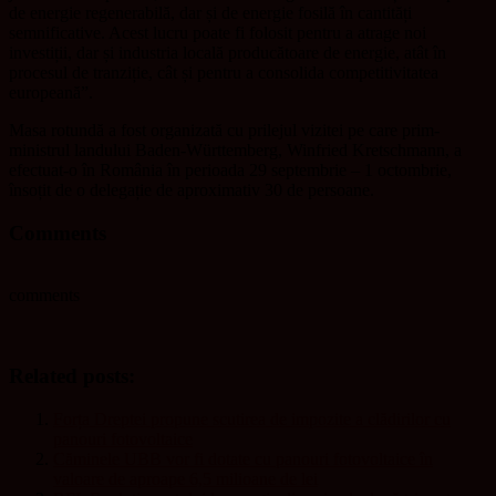
de energie regenerabilă, dar și de energie fosilă în cantități
semnificative. Acest lucru poate fi folosit pentru a atrage noi
investiții, dar și industria locală producătoare de energie, atât în
procesul de tranziție, cât și pentru a consolida competitivitatea
europeană”.
Masa rotundă a fost organizată cu prilejul vizitei pe care prim-
ministrul landului Baden-Württemberg, Winfried Kretschmann, a
efectuat-o în România în perioada 29 septembrie – 1 octombrie,
însoțit de o delegație de aproximativ 30 de persoane.
Comments
comments
Related posts:
Forța Dreptei propune scutirea de impozite a clădirilor cu
panouri fotovoltaice
Căminele UBB vor fi dotate cu panouri fotovoltaice în
valoare de aproape 6,5 milioane de lei