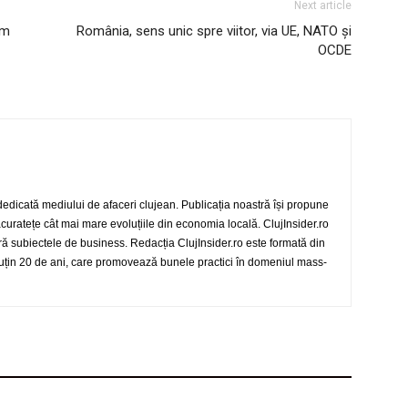
Next article
um
România, sens unic spre viitor, via UE, NATO și
OCDE
 dedicată mediului de afaceri clujean. Publicația noastră își propune
 acuratețe cât mai mare evoluțiile din economia locală. ClujInsider.ro
eră subiectele de business. Redacția ClujInsider.ro este formată din
 puțin 20 de ani, care promovează bunele practici în domeniul mass-