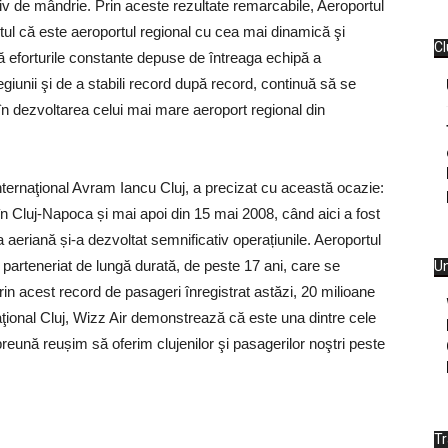
iv de mândrie. Prin aceste rezultate remarcabile, Aeroportul
tul că este aeroportul regional cu cea mai dinamică şi
Cl
ă eforturile constante depuse de întreaga echipă a
egiunii şi de a stabili record după record, continuă să se
în dezvoltarea celui mai mare aeroport regional din
Internaţional Avram Iancu Cluj,
a precizat cu această ocazie:
n Cluj-Napoca și mai apoi din 15 mai 2008, când aici a fost
 aeriană și-a dezvoltat semnificativ operațiunile. Aeroportul
un parteneriat de lungă durată, de peste 17 ani, care se
Un
in acest record de pasageri înregistrat astăzi, 20 milioane
aţional Cluj, Wizz Air demonstrează că este una dintre cele
eună reușim să oferim clujenilor şi pasagerilor noştri peste
T