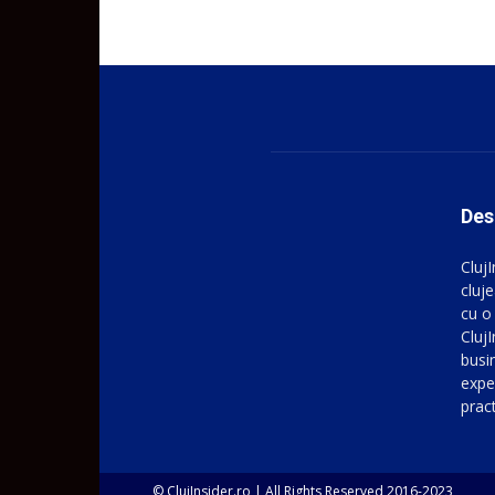
Des
Cluj
cluje
cu o
ClujI
busin
expe
prac
© ClujInsider.ro | All Rights Reserved 2016-2023