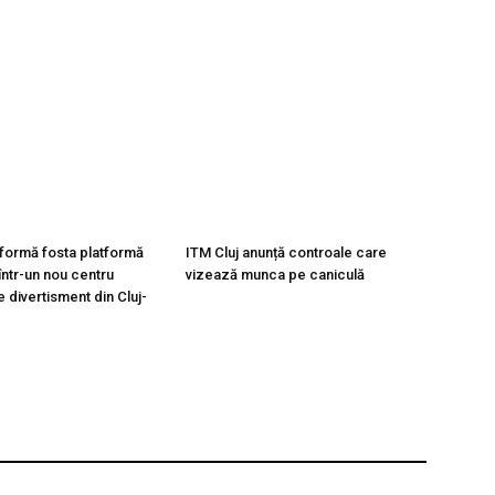
formă fosta platformă
ITM Cluj anunță controale care
ntr-un nou centru
vizează munca pe caniculă
de divertisment din Cluj-