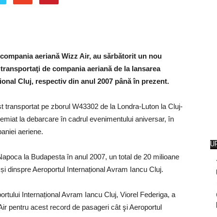
 compania aeriană Wizz Air, au sărbătorit un nou
 transportaţi de compania aeriană de la lansarea
ional Cluj, respectiv din anul 2007 până în prezent.
t transportat pe zborul W43302 de la Londra-Luton la Cluj-
emiat la debarcare în cadrul evenimentului aniversar, în
paniei aeriene.
U
j-Napoca la Budapesta în anul 2007, un total de 20 milioane
 și dinspre Aeroportul Internațional Avram Iancu Cluj.
portului Internațional Avram Iancu Cluj, Viorel Federiga, a
Air pentru acest record de pasageri cât şi
Aeroportul