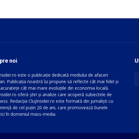
pre noi
U
Insider.ro este o publicație dedicată mediului de afaceri
an. Publicația noastră își propune să reflecte cât mai fidel și
 acuratețe cât mai mare evoluțiile din economia locală.
nsider.ro oferă știri și analize care acoperă subiectele de
ess. Redacția ClujInsider.ro este formată din jurnaliști cu
riență de cel puțin 20 de ani, care promovează bunele
tici în domeniul mass-media.