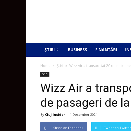
ȘTIRI
BUSINESS
FINANȚĂRI
IN
Home
Știri
Wizz Air a transportat 20 de milioane
Știri
Wizz Air a transp
de pasageri de la
By
Cluj Insider
-
1 December 2024
Share on Facebook
Tweet on Twitter