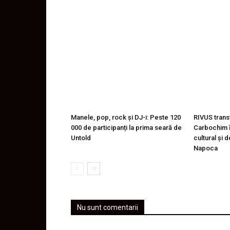
Manele, pop, rock și DJ-i: Peste 120
RIVUS trans
000 de participanți la prima seară de
Carbochim î
Untold
cultural și 
Napoca
Nu sunt comentarii