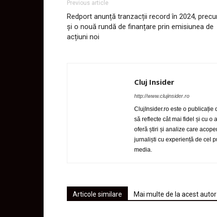
Previous article
Redport anunță tranzacții record în 2024, prec
și o nouă rundă de finanțare prin emisiunea de
acțiuni noi
Cluj Insider
http://www.clujinsider.ro
ClujInsider.ro este o publicație
să reflecte cât mai fidel și cu o
oferă știri și analize care acop
jurnaliști cu experiență de cel
media.
Articole similare
Mai multe de la acest autor