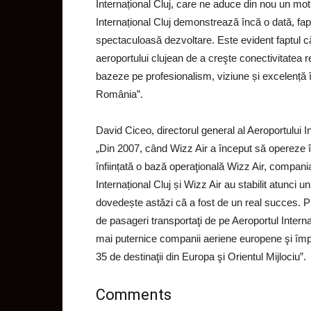
Internațional Cluj, care ne aduce din nou un mot
Internațional Cluj demonstrează încă o dată, fap
spectaculoasă dezvoltare.
Este evident faptul c
aeroportului clujean de a creşte conectivitatea r
bazeze pe profesionalism, viziune și excelență 
România
”.
David Ciceo, directorul general al Aeroportului 
„Din 2007, când Wizz Air a început să opereze î
înființată o bază operaţională Wizz Air, compania
Internațional Cluj și Wizz Air au stabilit atunci 
dovedește astăzi că a fost de un real succes. Pr
de pasageri
transportaţi de pe Aeroportul Intern
mai puternice companii aeriene europene şi împr
35 de destinaţii din Europa şi Orientul Mijlociu”.
Comments