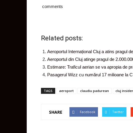
comments
Related posts:
Aeroportul Internațional Cluj a atins pragul d
Aeroportul din Cluj atinge pragul de 2.000.0
Estimare: Traficul aerian se va apropia de pr
Pasagerul Wizz cu numărul 17 milioane la Cl
TAGS
aeroport
claudiu padurean
cluj inside
SHARE
Facebook
Twitter