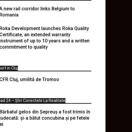
A new rail corridor links Belgium to
Romania
Roka Development launches Roka Quality
Certificate, an extended warranty
instrument of up to 10 years and a written
commitment to quality
ort in Cluj
CFR Cluj, umilită de Tromso
ad 24 – Știri Conectate La Realitate
Bărbatul gelos din Șepreuș a fost trimis în
judecată: și-a bătut concubina și pe fetele
ei