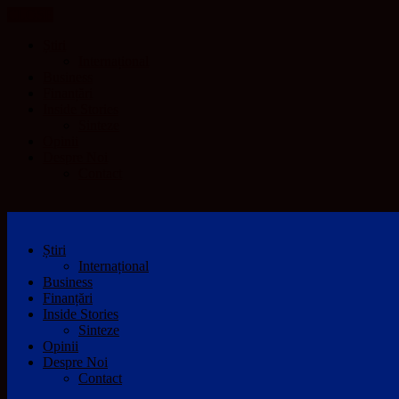
CLOSE
Știri
Internațional
Business
Finanțări
Inside Stories
Sinteze
Opinii
Despre Noi
Contact
Știri
Internațional
Business
Finanțări
Inside Stories
Sinteze
Opinii
Despre Noi
Contact