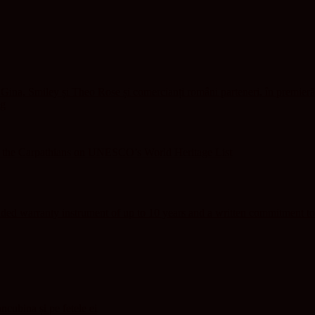
ina, Smiley și Theo Rose și comercianți români parteneri, în premieră
ng
f the Carpathians on UNESCO’s World Heritage List
ed warranty instrument of up to 10 years and a written commitment to
oncubina și pe fetele ei