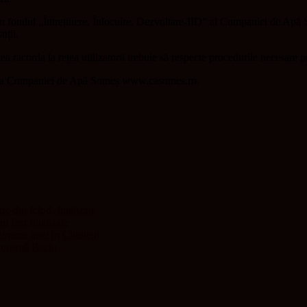
din fondul „Întreținere, Înlocuire, Dezvoltare-IID” al Companiei de Apă S
iții.
tea racorda la rețea utilizatorii trebuie să respecte procedurile necesare 
ală a Companiei de Apă Someș www.casomes.ro.
re din Iclod, finalizate
u fost finalizate
zinarea apei în Chinteni
clujeană Baciu