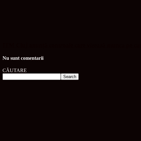
ITM Cluj anunță controale care vizează munca pe ca
Nu sunt comentarii
CĂUTARE