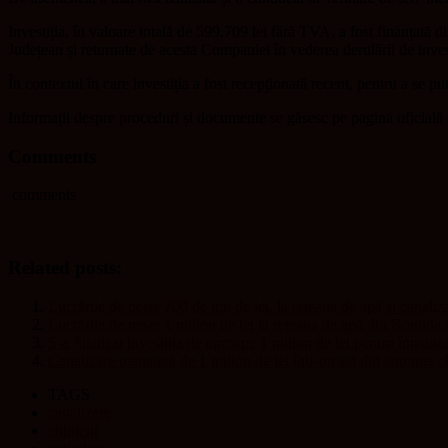
Investiția, în valoare totală de 599.709 lei fără TVA, a fost finanțată 
Județean și returnate de acesta Companiei în vederea derulării de invest
În contextul în care investiția a fost recepționată recent, pentru a se pu
Informații despre proceduri și documente se găsesc pe pagina ofici
Comments
comments
Related posts:
Lucrările de peste 700 de mii de lei, la rețeaua de apă și canaliza
Lucrările de peste 1 milion de lei la rețeaua de apă din Bonțida a
S-a finalizat investiția de aproape 1 milion de lei pentru înmaga
Canalizare menajeră de 1 milion de lei într-un sat din comuna 
TAGS
canalizare
chinteni