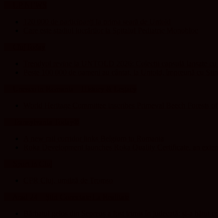
UP NEWS
120 000 de participanți la prima seară de Untold
Care este stadiul lucrărilor la Spitalul Pediatric Monobloc
ClujToday
Trendyol revine la UNTOLD 2026: Colecții capsulă lansate cu G
Peste 100 000 de oameni au cântat, la Untold, împreună cu Sti
Unesco in Romania – History & Legacy
World Heritage Committee inscribes Primeval Beech Forests o
Transylvania Today®
A new rail corridor links Belgium to Romania
Roka Development launches Roka Quality Certificate, an extend
Sport in Cluj
CFR Cluj, umilită de Tromso
Arad 24 – Știri Conectate La Realitate
Bărbatul gelos din Șepreuș a fost trimis în judecată: și-a bătut c