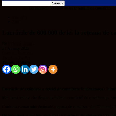
Home
Finanțări
Lucrările de 600 000 de lei la rețeaua de canalizare di
Finanțări
Știri
Lucrările de 600 000 de lei la rețeaua de ca
By
Mihaela Ursan
-
21 January 2025
Share on Facebook
Tweet on Twitter
Trimite și altora
Lucrările de extindere a rețelei de canalizare în localitatea Chinten
Mai exact, este vorba despre extinderea conductei de canalizare pe s
Conform contractului de lucrări, rețeaua de canalizare din Chinteni a f
De asemenea, a mai fost realizată și o conductă de refulare de 537 met