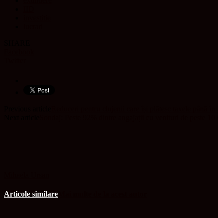
extindere
IID
investitie
lucrari
SHARE
Facebook
Twitter
Previous article
Reduceri pentru clujenii care își plătesc taxele până în
Next article
Sondaj: Peste 92% dintre angajații cu venituri de peste 10
Mihaela Ursan
Articole similare
Mai multe de la acest autor