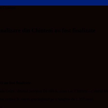
n Chinteni...
nalizare din Chinteni au fost finalizate
i au fost finalizate.
trada Unirii / drumul județean DJ 109 A, zona Lac Chinteni – Centrul Me
ost extinsă în sistem gravitațional pe o lungime de 1.357 metri.
ri.