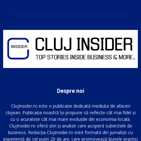
Despre noi
ClujInsider.ro este o publicație dedicată mediului de afaceri
clujean. Publicația noastră își propune să reflecte cât mai fidel și
cu o acuratețe cât mai mare evoluțiile din economia locală.
ClujInsider.ro oferă știri și analize care acoperă subiectele de
business. Redacția ClujInsider.ro este formată din jurnaliști cu
experiență de cel puțin 20 de ani, care promovează bunele practici