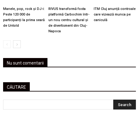
Manele, pop, rock și DJ-i:
RIVUS transformă fosta
ITM Cluj anunță controale
Peste 120 000 de
platformă Carbochim într-
care vizează munca pe
participanți la prima seară
un nou centru cultural și
caniculă
de Untold
de divertisment din Cluj-
Napoca
Nu sunt comentarii
CĂUTARE