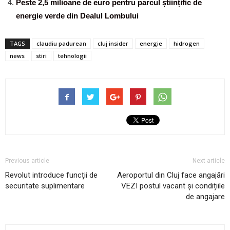
Peste 2,5 milioane de euro pentru parcul științific de
energie verde din Dealul Lombului
TAGS
claudiu padurean
cluj insider
energie
hidrogen
news
stiri
tehnologii
Previous article
Next article
Revolut introduce funcții de
Aeroportul din Cluj face angajări
securitate suplimentare
VEZI postul vacant și condițiile
de angajare