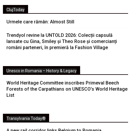
ClujToday
Urmele care rămân: Almost Still
Trendyol revine la UNTOLD 2026: Colecții capsulă
lansate cu Gina, Smiley și Theo Rose și comercianți
români parteneri, în premieră la Fashion Village
Unesco in Romania – History & Legacy
World Heritage Committee inscribes Primeval Beech
Forests of the Carpathians on UNESCO’s World Heritage
List
Transylvania Today®
A new rail corridor links Belgium to Romania