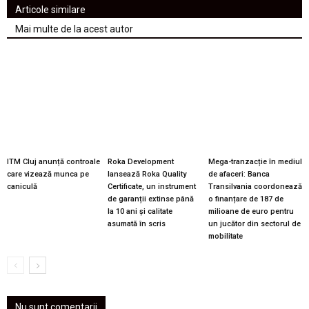
Articole similare
Mai multe de la acest autor
ITM Cluj anunță controale
Roka Development
Mega-tranzacție în mediul
care vizează munca pe
lansează Roka Quality
de afaceri: Banca
caniculă
Certificate, un instrument
Transilvania coordonează
de garanții extinse până
o finanțare de 187 de
la 10 ani și calitate
milioane de euro pentru
asumată în scris
un jucător din sectorul de
mobilitate
Nu sunt comentarii