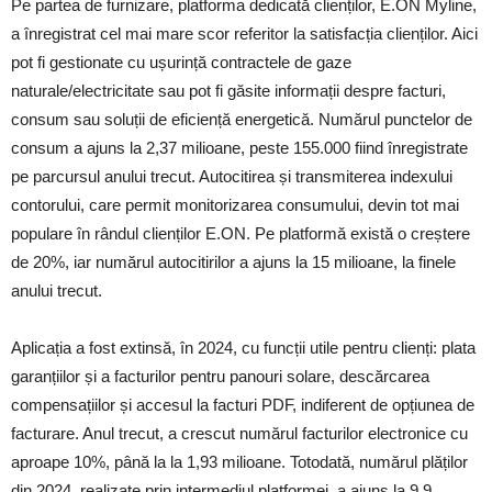
Pe partea de furnizare, platforma dedicată clienților, E.ON Myline,
a înregistrat cel mai mare scor referitor la satisfacția clienților. Aici
pot fi gestionate cu ușurință contractele de gaze
naturale/electricitate sau pot fi găsite informații despre facturi,
consum sau soluții de eficiență energetică. Numărul punctelor de
consum a ajuns la 2,37 milioane, peste 155.000 fiind înregistrate
pe parcursul anului trecut. Autocitirea și transmiterea indexului
contorului, care permit monitorizarea consumului, devin tot mai
populare în rândul clienților E.ON. Pe platformă există o creștere
de 20%, iar numărul autocitirilor a ajuns la 15 milioane, la finele
anului trecut.
Aplicația a fost extinsă, în 2024, cu funcții utile pentru clienți: plata
garanțiilor și a facturilor pentru panouri solare, descărcarea
compensațiilor și accesul la facturi PDF, indiferent de opțiunea de
facturare. Anul trecut, a crescut numărul facturilor electronice cu
aproape 10%, până la la 1,93 milioane. Totodată, numărul plăților
din 2024, realizate prin intermediul platformei, a ajuns la 9,9