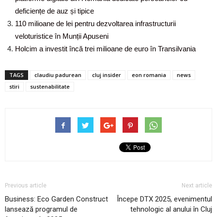
deficiențe de auz și tipice
110 milioane de lei pentru dezvoltarea infrastructurii
veloturistice în Munții Apuseni
Holcim a investit încă trei milioane de euro în Transilvania
TAGS
claudiu padurean
cluj insider
eon romania
news
stiri
sustenabilitate
Previous article
Next article
Business: Eco Garden Construct
Începe DTX 2025, evenimentul
lansează programul de
tehnologic al anului în Cluj