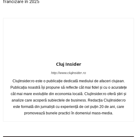
francizare în 2025
Cluj Insider
http://www.clujinsider.ro
ClujInsider.ro este o publicație dedicată mediului de afaceri clujean.
Publicația noastră își propune să reflecte cât mai fidel și cu o acuratețe
cât mai mare evoluțiile din economia locală. ClujInsider.ro oferă știri și
analize care acoperă subiectele de business. Redacția ClujInsider.ro
este formată din jurnaliști cu experiență de cel puțin 20 de ani, care
promovează bunele practici în domeniul mass-media.