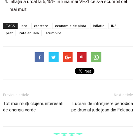
Inflația a urcat la 5,45% în luna mai VEZI ce s-a scumpit cel
mai mult
TAGS
bnr
crestere
economie de piata
inflatie
INS
pret
rata anuala
scumpire
Previous article
Next article
Tot mai mulți clujeni, interesați
Lucrări de întreținere periodică
de energia verde
pe drumul județean din Feleacu