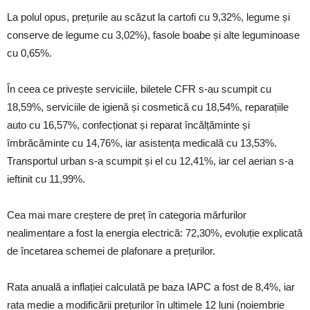
La polul opus, prețurile au scăzut la cartofi cu 9,32%, legume și
conserve de legume cu 3,02%), fasole boabe și alte leguminoase
cu 0,65%.
În ceea ce privește serviciile, biletele CFR s-au scumpit cu
18,59%, serviciile de igienă și cosmetică cu 18,54%, reparațiile
auto cu 16,57%, confecționat și reparat încălțăminte și
îmbrăcăminte cu 14,76%, iar asistența medicală cu 13,53%.
Transportul urban s-a scumpit și el cu 12,41%, iar cel aerian s-a
ieftinit cu 11,99%.
Cea mai mare creștere de preț în categoria mărfurilor
nealimentare a fost la energia electrică: 72,30%, evoluție explicată
de încetarea schemei de plafonare a prețurilor.
Rata anuală a inflației calculată pe baza IAPC a fost de 8,4%, iar
rata medie a modificării prețurilor în ultimele 12 luni (noiembrie