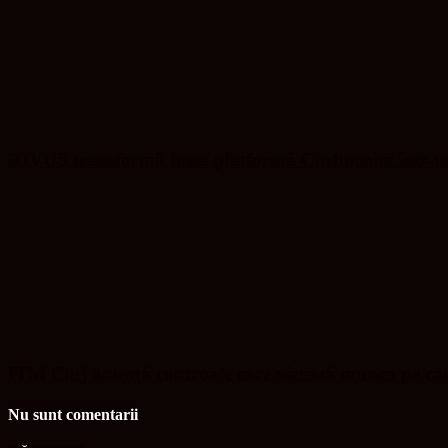
RIVUS transformă fosta platformă Carbochim într-un 
ITM Cluj anunță controale care vizează munca pe ca
Nu sunt comentarii