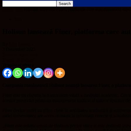
Home
Știri
Holisun lansează Finer, platforma care automatizează raport
Știri
Holisun lansează Finer, platforma care aut
By
Cluj Insider
-
3 December 2025
Share on Facebook
Tweet on Twitter
Trimite și altora
Compania românească Holisun anunță lansarea Finer, o platformă d
Finer este un răspuns la o necesitate vitală a mediului academic. Cerce
acestor provocări printr-un management unificat al tuturor tipurilor d
Finer devine astfel un pilon cheie în activitatea academică și acționează 
astfel universitatea are acces constant la informații corecte și actualizat
„Finer este soluția creată de Holisun pentru viitor și este dedicată univ
despre completarea de formulare, tocmai de aceea o astfel de platformă t