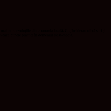
t mai mare evoluțiile din economia locală. ClujInsider.ro oferă știri și
omovează bunele practici în domeniul mass-media.