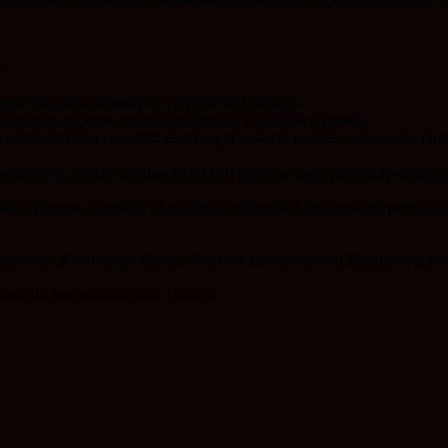
r:
nale complexe, aliniate cu cerințele de evaluare.
octorat, proiecte, activități editoriale, mobilități și premii.
productivitatea cercetării de-a lungul anilor și permite compararea rapidă 
teractive și analize detaliate (BDI/ISI) pentru a susține deciziile strateg
telor (fiecare cercetător își validează, editează și urmărește cu precizie 
nsparența și acuratețea datelor, elemente cruciale pentru finanțarea și pres
eroportul Internațional Cluj-Napoca