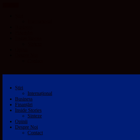
CLOSE
Știri
Internațional
Business
Finanțări
Inside Stories
Sinteze
Opinii
Despre Noi
Contact
Știri
Internațional
Business
Finanțări
Inside Stories
Sinteze
Opinii
Despre Noi
Contact