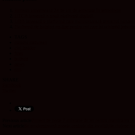
Holisun aniversează 24 de ani de activitate în tehnologie
UTCB lansează o nouă platformă digitală
UBB lansează o platformă care monitorizează impactul pandem
Platformă de training on-line pentru cei care își schimbă joburi
TAGS
claudiu padurean
cluj insider
finer
holisun
news
stiri
SHARE
Facebook
Twitter
Previous article
Proiect de peste 7 milioane de lei pentru reabilitarea
Next article
Se modernizează zonele centrale din localitățile clujene Iara