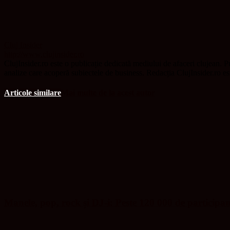
Cluj Insider
http://www.clujinsider.ro
ClujInsider.ro este o publicație dedicată mediului de afaceri clujean. Pu
analize care acoperă subiectele de business. Redacția ClujInsider.ro e
Articole similare
Mai multe de la acest autor
Manele, pop, rock și DJ-i: Peste 120 000 de participa