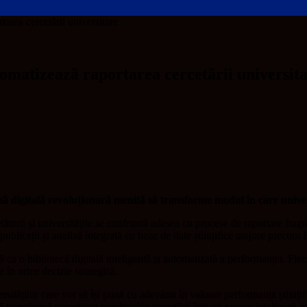
area cercetării universitare
omatizează raportarea cercetării universit
igitală revoluționară menită să transforme modul în care universit
tătorii și universitățile se confruntă adesea cu procese de raportare fra
e publicații și analiză integrată cu baze de date științifice majore prec
ca o bibliotecă digitală inteligentă și automatizată a performanței. Fiecare
e în orice decizie strategică.
ersităților care vor să își pună cu adevărat în valoare performanța științif
ransformă raportarea rezultatelor cercetării într-un proces inteligent, r