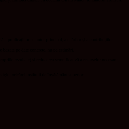
a publicațiilor ca autor principal, a citărilor și a contribuțiilor
ice bazate pe date concrete, nu pe estimări.
propriile rezultate) și reducerea semnificativă a resurselor necesare
tigiul oricărei instituții de învățământ superior.