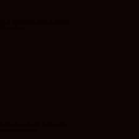
iei de coronavirus asupra economiei
le în pandemie
 Punctului de Comandă Județean Cluj
 și Petreștii de Jos