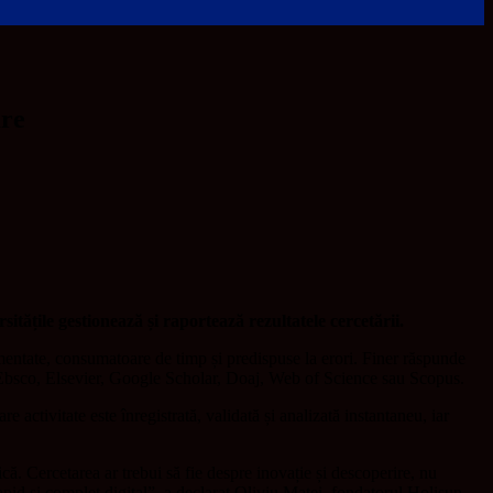
are
ățile gestionează și raportează rezultatele cercetării.
gmentate, consumatoare de timp și predispuse la erori. Finer răspunde
um Ebsco, Elsevier, Google Scholar, Doaj, Web of Science sau Scopus.
 activitate este înregistrată, validată și analizată instantaneu, iar
ică. Cercetarea ar trebui să fie despre inovație și descoperire, nu
apid și complet digital”, a declarat Oliviu Matei, fondatorul Holisun.