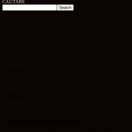
CĂUTARE
UP NEWS
Care este stadiul lucrărilor la Spitalul Pediatric Monobloc
Facultatea de Business din cadrul UBB obține prestigioasa acr
ClujToday
Trendyol revine la UNTOLD 2026: Colecții capsulă lansate cu G
Peste 100 000 de oameni au cântat, la Untold, împreună cu Sti
Unesco in Romania – History & Legacy
World Heritage Committee inscribes Primeval Beech Forests o