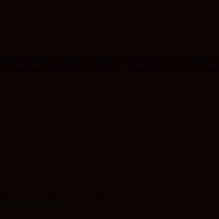
blicația noastră își propune să reflecte cât mai fidel și cu o acuratețe câ
ste formată din jurnaliști cu experiență de cel puțin 20 de ani, care pr
nți la prima seară de Untold