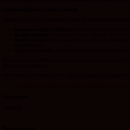
Funcționalități cheie și impact strategic
Platforma Finer este un instrument strategic de management universita
Raportare rapidă și eficientă:
Generarea de rapoarte instituțio
Imagine completă:
Gestionează nu doar publicații, ci și teze de d
Analiză detaliată:
Oferă vizualizări interactive care evidențiază 
departamentale.
Analiză decizională:
Oferă rectorilor și decanilor vizualizări in
Toate acestea cu posibilitatea de monitorizare în timp real, controlul da
pentru raportare manuală.
Prin validarea și urmărirea precisă a fiecărui rezultat, Finer asigură tra
Trei destinaţii noi din Grecia şi Italia cu AnimaWings, de pe A
Comments
comments
Related posts: