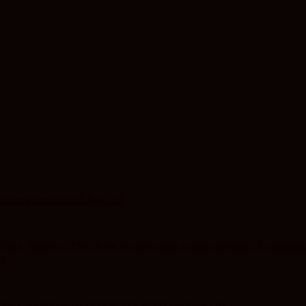
editare internațională AACSB
ina, Smiley și Theo Rose și comercianți români parteneri, în premieră
ng
f the Carpathians on UNESCO’s World Heritage List