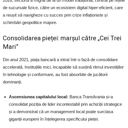
2026, sectorul a migrat de la un model tradițional, centrat pe rețele
de sucursale fizice, către un ecosistem digital hiper-eficient, care
a reușit să navigheze cu succes prin crize inflaționiste și
schimbări geopolitice majore.
Consolidarea pieței: marșul către „Cei Trei
Mari”
Din anul 2021, piața bancară a intrat într-o fază de consolidare
accelerată. Instituțiile mici, incapabile să susțină ritmul investițiilor
în tehnologie și conformare, au fost absorbite de jucătorii
dominanți.
Ascensiunea capitalului local:
Banca Transilvania și-a
consolidat poziția de lider incontestabil prin achiziții strategice
și a demonstrat că un management local poate surclasa
giganții europeni în înțelegerea specificului pieței.