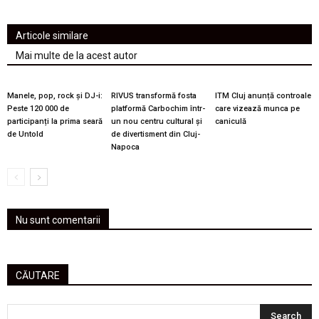
Articole similare
Mai multe de la acest autor
Manele, pop, rock și DJ-i:
RIVUS transformă fosta
ITM Cluj anunță controale
Peste 120 000 de
platformă Carbochim într-
care vizează munca pe
participanți la prima seară
un nou centru cultural și
caniculă
de Untold
de divertisment din Cluj-
Napoca
Nu sunt comentarii
CĂUTARE