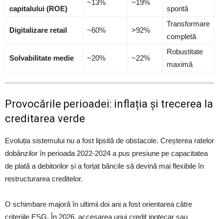
~13%
~19%
capitalului (ROE)
sporită
Transformare
Digitalizare retail
~60%
>92%
completă
Robustitate
Solvabilitate medie
~20%
~22%
maximă
Provocările perioadei: inflația și trecerea la
creditarea verde
Evoluția sistemului nu a fost lipsită de obstacole. Creșterea ratelor
dobânzilor în perioada 2022-2024 a pus presiune pe capacitatea
de plată a debitorilor și a forțat băncile să devină mai flexibile în
restructurarea creditelor.
O schimbare majoră în ultimii doi ani a fost orientarea către
criteriile ESG. În 2026, accesarea unui credit ipotecar sau