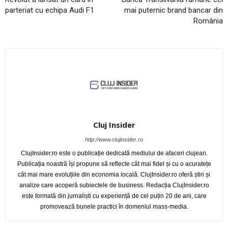
parteriat cu echipa Audi F1
mai puternic brand bancar din
România
Cluj Insider
http://www.clujinsider.ro
ClujInsider.ro este o publicație dedicată mediului de afaceri clujean.
Publicația noastră își propune să reflecte cât mai fidel și cu o acuratețe
cât mai mare evoluțiile din economia locală. ClujInsider.ro oferă știri și
analize care acoperă subiectele de business. Redacția ClujInsider.ro
este formată din jurnaliști cu experiență de cel puțin 20 de ani, care
promovează bunele practici în domeniul mass-media.