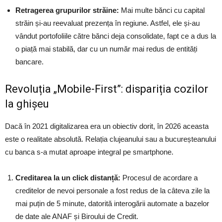
Retragerea grupurilor străine:
Mai multe bănci cu capital
străin și-au reevaluat prezența în regiune. Astfel, ele și-au
vândut portofoliile către bănci deja consolidate, fapt ce a dus la
o piață mai stabilă, dar cu un număr mai redus de entități
bancare.
Revoluția „Mobile-First”: dispariția cozilor
la ghișeu
Dacă în 2021 digitalizarea era un obiectiv dorit, în 2026 aceasta
este o realitate absolută. Relația clujeanului sau a bucureșteanului
cu banca s-a mutat aproape integral pe smartphone.
Creditarea la un click distanță:
Procesul de acordare a
creditelor de nevoi personale a fost redus de la câteva zile la
mai puțin de 5 minute, datorită interogării automate a bazelor
de date ale ANAF și Biroului de Credit.