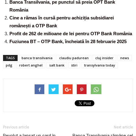
Banca Transilvania, pe punctul să preia OPT Bank
România
Cine a rămas în cursă pentru achiziția subsidiarei
românești a OTP Bank
Profit de 262 de milioane de lei pentru OTP Bank România
Fuziunea BT – OTP Bank, încheiată în 28 februarie 2025
TAGS
banca transilvania
claudiu padurean
cluj insider
news
pdg
robert anghel
salt bank
stiri
transylvania today
Previous article
Next article
Revolut a lansat un card în
Banca Transilvania rămâne cel