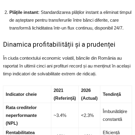
Plățile instant:
Standardizarea plăților instant a eliminat timpul
de așteptare pentru transferurile între bănci diferite, care
transformă lichiditatea într-un flux continuu, disponibil 24/7.
Dinamica profitabilității și a prudenței
În ciuda contextului economic volatil, băncile din România au
raportat în ultimii cinci ani profituri record și au menținut în același
timp indicatori de solvabilitate extrem de ridicați.
2021
2026
Indicator cheie
Tendință
(Referință)
(Actual)
Rata creditelor
Îmbunătățire
neperformante
~3.4%
<2.3%
constantă
(NPL)
Rentabilitatea
Eficiență