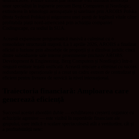
semnificative. Printre tranzacțiile notabile s-au numărat absorbția
unor specialiști în inginerie precum Berg Computers și Nordlogic,
extinderea în tehnologii aerospațiale și satelitare prin AROBS Polska
(fosta Syderal Polska) și asigurarea unei punți de legătură vitale către
profitabila piață nord-americană prin achiziția companiei
Codingscape, cu sediul în SUA.
Această expansiune programatică masivă a culminat cu o
consolidare structurală majoră. La 1 aprilie 2026, AROBS a finalizat
oficial o fuziune prin absorbție de proporții și a dizolvat juridic cinci
dintre subsidiarele sale interne proeminente (inclusiv AROBS
Development & Engineering, Berg Computers și Nordlogic) într-o
singură entitate legală unificată. Această mișcare a eliminat cu succes
redundanțele operaționale și a creat un cadru extrem de centralizat și
eficient pentru livrarea de servicii la nivel internațional.
Traiectoria financiară: Amploarea care
generează eficiență
Succesul acestei abordări duble — echilibrarea creșterii organice cu
achizițiile agresive — este vizibil în raportările financiare ale
grupului, care indică o scalare spectaculoasă atât a veniturilor, cât și
a profitabilității nete: