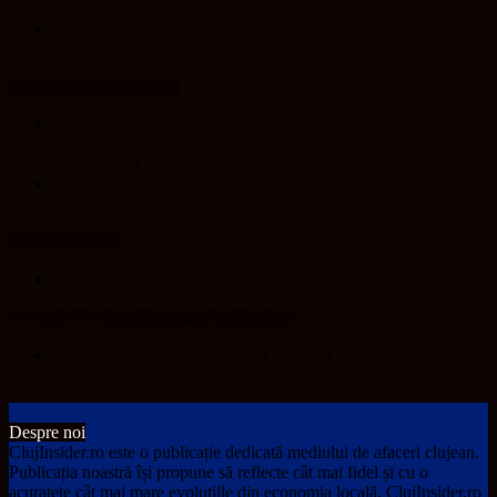
World Heritage Committee inscribes Primeval Beech Forests
of the Carpathians on UNESCO’s World Heritage List
Transylvania Today®
Roka Development launches Roka Quality Certificate, an
extended warranty instrument of up to 10 years and a written
commitment to quality
WDP confirms 2026 outlook as project pipeline reaches EUR
760 million
Sport in Cluj
CFR Cluj, pregătit pentru duelul cu Tromso
Arad 24 – Știri Conectate La Realitate
Cine nu respectă, plătește: zeci de șoferi de TIR au fost
amendați
Despre noi
ClujInsider.ro este o publicație dedicată mediului de afaceri clujean.
Publicația noastră își propune să reflecte cât mai fidel și cu o
acuratețe cât mai mare evoluțiile din economia locală. ClujInsider.ro