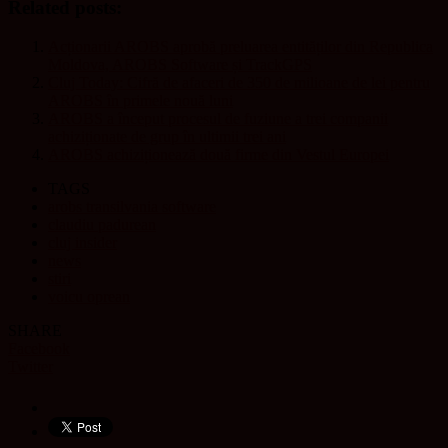
Related posts:
Acționarii AROBS aprobă preluarea entităților din Republica
Moldova, AROBS Software și TrackGPS
Cluj Today: Cifră de afaceri de 350 de milioane de lei pentru
AROBS în primele nouă luni
AROBS a început procesul de fuziune a trei companii
achiziționate de grup în ultimii trei ani
AROBS achiziționează două firme din Vestul Europei
TAGS
arobs transilvania software
claudiu padurean
cluj insider
news
stiri
voicu oprean
SHARE
Facebook
Twitter