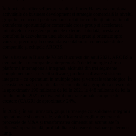
În funcția de ofițer șef pentru venituri, Porter Haney va coordona
activitățile de business development și strategie comercială la nivelul
grupului, cu accent pe dezvoltarea relațiilor cu clienți internaționali,
extinderea oportunităților comerciale cross-group și accelerarea
inițiativelor de creștere pe piețele externe. Totodată, acesta va
contribui la dezvoltarea unei abordări integrate și orientate spre
vânzări, precum și la consolidarea colaborării comerciale dintre
companiile și echipele AROBS.
De la listarea la Bursa de Valori București din anul 2021, AROBS a
evoluat de la o companie antreprenorială de tehnologie către o
platformă internațională integrată, alcătuită din trei segmente
complementare – servicii software, produse software și sisteme
integrate – cu operațiuni în multiple piețe și verticale tehnologice. În
această perioadă, cifra de afaceri consolidată a grupului a crescut de
la aproximativ 190 milioane de lei în 2021 la 448 milioane de lei la
finalul anului 2025, echivalentul unei rate anuale compuse de
creștere (CAGR) de aproximativ 24%.
În 2026 și în anii următori, grupul urmărește consolidarea integrării
operaționale și comerciale, valorificarea sinergiilor generate de
procesele de M&A și transformarea dimensiunii acumulate în
eficiență operațională, profitabilitate și creare de valoare pe termen
lung.