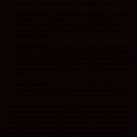
cu o arhitectură de afacere rezistentă, bazată pe trei piloni:
Servicii software:
Funcționează ca motorul de mare volum al
grupului și oferi experiență complexă în cercetare și
dezvoltare (R&D) și sisteme integrate (embedded) către
parteneri globali din sectoarele auto, aerospațial, maritim și
dispozitive medicale.
Produse software:
Concentrare pe soluții proprii extrem de
scalabile. Produsele de management și optimizare a flotelor
auto (TrackGPS) și ecosistemele avansate de resurse umane și
salarizare (UCMS by AROBS) se bucură de marje brute mari,
care s-au situat confortabil în jurul a 54% la sfârșitul anului
2025.
Sisteme integrate:
Coordonarea de soluții complexe
hardware-software, o linie de business care a crescut de patru
ori doar în 2025, până valoarea de 39 de milioane de lei.
Având în vedere că aproximativ 70% din veniturile consolidate ale
grupului sunt generate acum în afara României, strategia corporativă
s-a îndepărtat de la goana după contracte de volum cu randament
scăzut. În schimb, compania se concentrează pe clienți internaționali
premium și pe sectoare în dezvoltare de mare valoare, cum ar fi
ingineria datelor, securitatea cibernetică și implementarea locală a