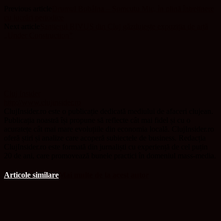
Previous article
Drumul Bobâlna – Șomcutu Mic, în plină întreținere
cu lucrări periodice
Next article
Șantierul RIVUS din Cluj găzduiește expoziția de artă
„Under Construction”
Cluj Insider
http://www.clujinsider.ro
ClujInsider.ro este o publicație dedicată mediului de afaceri clujean.
Publicația noastră își propune să reflecte cât mai fidel și cu o
acuratețe cât mai mare evoluțiile din economia locală. ClujInsider.ro
oferă știri și analize care acoperă subiectele de business. Redacția
ClujInsider.ro este formată din jurnaliști cu experiență de cel puțin
20 de ani, care promovează bunele practici în domeniul mass-media.
Articole similare
Mai multe de la acest autor