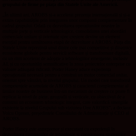
grupului de firme pe piața din Statele Unite ale Americii.
„În ultimii ani, AROBS și-a accelerat prezența internațională și și-a
extins capabilitățile prin integrarea unor companii complementare în
cadrul grupului. Odată cu dezvoltarea operațiunilor noastre în
multiple piețe și verticale tehnologice, consolidarea unei abordări
comerciale unitare și orientate spre creștere devine un element
esențial pentru următoarea etapă de dezvoltare a AROBS. Piața din
Statele Unite reprezintă unul dintre cele mai competitive și dinamice
ecosisteme globale pentru servicii software și transformare digitală,
cu un ritm accelerat de adopție a tehnologiilor emergente, inclusiv
AI, și cu oportunități semnificative în zona proiectelor enterprise cu
valoare adăugată ridicată. Porter Haney aduce experiența
operațională necesară pentru a construi un motor comercial unitar,
orientat spre vânzări, la nivelul grupului. Un model care transformă
competențele acumulate de AROBS și caracterul complementar al
liniilor noastre de business într-un mecanism de creștere ce poate fi
replicat la nivel de piețe, geografii și verticale, cu obiectivul de a
construi un ecosistem tehnologic integrat, care valorifică sinergiile
existente la nivelul Grupului sub viziunea One AROBS”, a declarat
Voicu Oprean, președintele Consiliului de Administrație și CEO al
AROBS.
Porter Haney este antreprenor și executant cu experiență în
dezvoltarea companiilor de tehnologie și coordonarea strategiilor