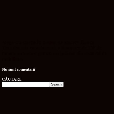
Mega-tranzacție în mediul de afaceri: Banca
Transilvania coordonează o finanțare de 187 de
milioane de euro pentru un jucător din sectorul de
mobilitate
Nu sunt comentarii
CĂUTARE