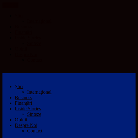
CLOSE
Știri
Internațional
Business
Finanțări
Inside Stories
Sinteze
Opinii
Despre Noi
Contact
Știri
Internațional
Business
Finanțări
Inside Stories
Sinteze
Opinii
Despre Noi
Contact