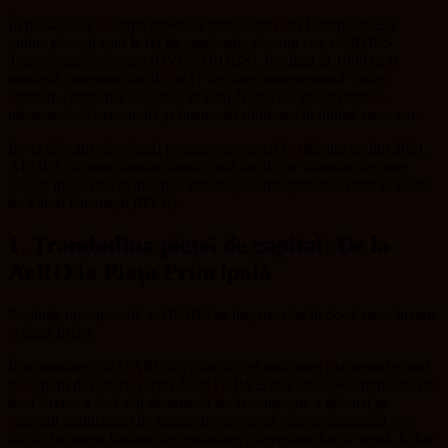
În peisajul cu evoluție rapidă al tehnologiei din Europa de Est,
puține povești sunt la fel de captivante precum cea a AROBS
Transilvania Software (BVB: AROBS). Fondată în 1998 ca o
modestă companie locală de IT de către antreprenorul Voicu
Oprean, compania cu sediul în Cluj-Napoca a trecut printr-o
metamorfoză structurală și financiară uluitoare în ultimii cinci ani.
De la debutul său oficial pe piața de capital la sfârșitul anului 2021,
AROBS s-a transformat dintr-o casă locală de software de mare
succes în cel mai mare grup tehnologic antreprenorial listat la Bursa
de Valori București (BVB).
1. Trambulina pieței de capital: De la
AeRO la Piața Principală
Evoluția operațională a AROBS se împarte clar în două ere – înainte
și după listare.
În octombrie 2021, AROBS a închis cel mai mare plasament privat
de acțiuni din istoria pieței AeRO a BVB și a atras 74,2 milioane de
lei. Cererea a fost atât de intensă încât compania a debutat pe
sistemul multilateral de tranzacționare doar câteva săptămâni mai
târziu, în marea fuziune de entuziasm a investitorilor de retail. În loc