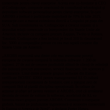
comerciale pentru clienți enterprise. Acesta este co-fondator și CEO
al Codingscape, companie americană de consultanță tehnologică și
dezvoltare software personalizat pentru clienți enterprise, în care
AROBS a preluat o participație majoritară de 70% în iulie 2025,
tranzacție care a marcat extinderea directă a Grupului pe piața din
SUA. Sub coordonarea sa, Codingscape a crescut organic și a
dezvoltat relații comerciale cu întreprinderi din Statele Unite ale
Americii, inclusiv cu companii precum Zappos, Twilio și Roblox.
Totodată, Codingscape a fost inclusă pe locul 310 în clasamentul
Inc. 5000 al companiilor private cu cea mai rapidă creștere din
Statele Unite ale Americii.
„AROBS reprezintă una dintre cele mai interesante povești
europene de creștere compusă în industria software. 1.200 de
ingineri. 27 de ani de creștere profitabilă alături de clienți de referință
din industrii precum automotive, servicii financiare, life sciences și
ecommerce. Unul dintre primele grupuri software din Europa
certificate ISO/IEC 42001 pentru managementul AI. O cultură
antreprenorială coordonată de fondator, care a integrat zeci de
companii fără să piardă disciplina operațională. În calitate de
acționar și ofițer șef pentru venituri al AROBS, cred că următorul
deceniu de creare de valoare în software, accelerată de AI, va
favoriza exact grupuri precum AROBS. Construim o companie
globală, bazată pe profunzime inginerească și acoperire comercială
în Europa și America de Nord”, a declarat Porter Haney.