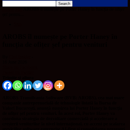
Home
Știri
AROBS îl numește pe Porter Haney în funcția de ofițer
șef pentru...
Știri
AROBS îl numește pe Porter Haney în
funcția de ofițer șef pentru venituri
By
Cluj Insider
-
16 June 2026
Share on Facebook
Tweet on Twitter
Trimite și altora
AROBS Transilvania Software (BVB: AROBS), cea mai mare
companie antreprenorială de tehnologie listată la Bursa de
Valori București, anunță numirea lui Porter Haney în funcția
de ofițer șef pentru venituri. În acest rol, Porter Haney va
coordona strategia de dezvoltare comercială și accelerare a
creșterii veniturilor la nivel internațional, cu accent pe scalarea
serviciilor software enterprise AI-first și consolidarea prezenței