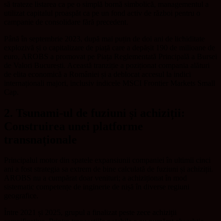
să trateze listarea ca pe o simplă bornă simbolică, managementul a
utilizat capitalul proaspăt ca pe un fond activ de război pentru o
campanie de consolidare fără precedent.
Până în septembrie 2023, după mai puțin de doi ani de lichiditate
explozivă și o capitalizare de piață care a depășit 190 de milioane de
euro, AROBS a promovat pe Piața Reglementată Principală a Bursei
de Valori București. Această tranziție a poziționat compania alături
de elita economică a României și a deblocat accesul la indici
internaționali majori, inclusiv indicele MSCI Frontier Markets Small
Cap.
2. Tsunami-ul de fuziuni și achiziții:
Construirea unei platforme
transnaționale
Principalul motor din spatele expansiunii companiei în ultimii cinci
ani a fost strategia sa extrem de bine calculată de fuziuni și achiziții.
AROBS nu a cumpărat doar venituri; a achiziționat în mod
sistematic competențe de inginerie de nișă în diverse regiuni
geografice.
Între 2021 și 2025, grupul a finalizat peste zece achiziții