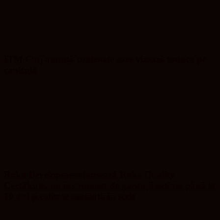
ITM Cluj anunță controale care vizează munca pe
caniculă
Roka Development lansează Roka Quality
Certificate, un instrument de garanții extinse până la
10 ani și calitate asumată în scris