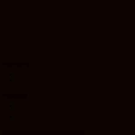
UP NEWS
Care este stadiul lucrărilor la Spitalul Pediatric Monobloc
Facultatea de Business din cadrul UBB obține prestigioasa
acreditare internațională AACSB
ClujToday
SportinCluj: Cine este fotbalistul cu două diplome care a
învățat româna la 2 ani
Compania de Apă Someș, campioană la dezvoltarea
infrastructurii de apă și canalizare
Unesco in Romania – History & Legacy