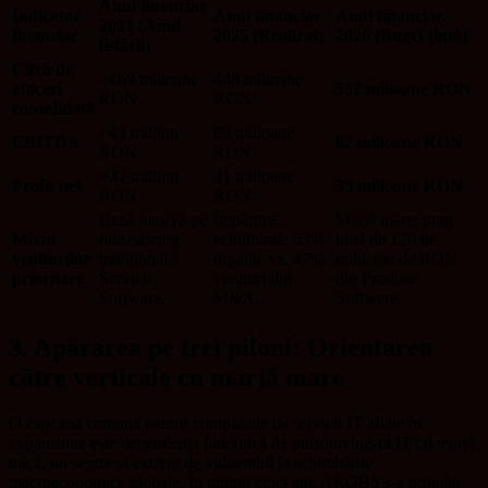
Anul financiar
Indicator
Anul financiar
Anul financiar
2021 (Anul
financiar
2025 (Realizat)
2026 (Buget țintă)
listării)
Cifră de
~169 milioane
448 milioane
afaceri
552 milioane RON
RON
RON
consolidată
~43 million
69 milioane
EBITDA
82 milioane RON
RON
RON
~32 million
31 milioane
Profit net
35 milioane RON
RON
RON
Bază masivă pe
Împărțire
Marjă mare: prag
Mixul
outsourcing
echilibrată: 53%
țintă de 120 de
veniturilor
tradițional /
organic vs. 47%
milioane de RON
prioritare
Servicii
venituri din
din Produse
Software.
M&A.
Software.
3. Apărarea pe trei piloni: Orientarea
către verticale cu marjă mare
O capcană comună pentru companiile de servicii IT aflate în
expansiune este dependența puternică de outsourcing-ul IT cu marjă
mică, un segment extrem de vulnerabil la schimbările
macroeconomice globale. În ultimii cinci ani, AROBS s-a protejat