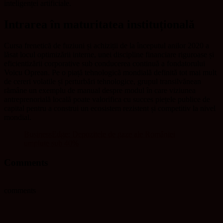
inteligenței artificiale.
Intrarea în maturitatea instituțională
Cursa frenetică de fuziuni și achiziții de la începutul anilor 2020 a
lăsat locul optimizării interne, unei discipline financiare riguroase și
eficientizării corporative sub conducerea continuă a fondatorului
Voicu Oprean. Pe o piață tehnologică mondială definită tot mai mult
de cereri volatile și perturbări tehnologice, grupul transilvănean
rămâne un exemplu de manual despre modul în care viziunea
antreprenorială locală poate valorifica cu succes piețele publice de
capital pentru a construi un ecosistem rezistent și competitiv la nivel
mondial.
BusinessEdge: Depozitele de gaze ale României
umplute sub 40%
Comments
comments