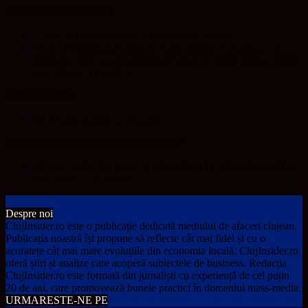
Transylvania Today®
A new rail corridor links Belgium to Romania
Roka Development launches Roka Quality Certificate, an
extended warranty instrument of up to 10 years and a written
commitment to quality
Sport in Cluj
CFR Cluj, umilită de Tromso
Arad 24 – Știri Conectate La Realitate
Bărbatul gelos din Șepreuș a fost trimis în judecată: și-a bătut
concubina și pe fetele ei
Despre noi
ClujInsider.ro este o publicație dedicată mediului de afaceri clujean.
Publicația noastră își propune să reflecte cât mai fidel și cu o
acuratețe cât mai mare evoluțiile din economia locală. ClujInsider.ro
oferă știri și analize care acoperă subiectele de business. Redacția
ClujInsider.ro este formată din jurnaliști cu experiență de cel puțin
20 de ani, care promovează bunele practici în domeniul mass-media.
URMARESTE-NE PE