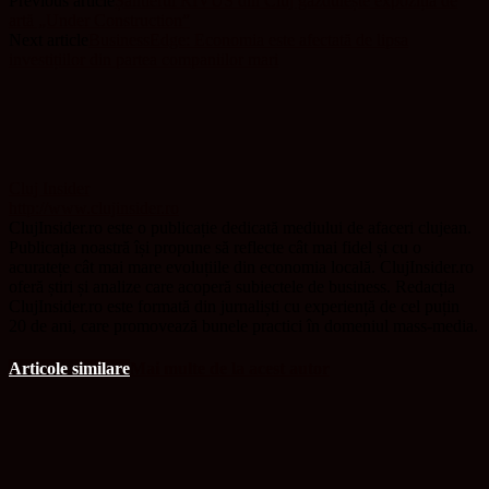
Previous article
Șantierul RIVUS din Cluj găzduiește expoziția de
artă „Under Construction”
Next article
BusinessEdge: Economia este afectată de lipsa
investițiilor din partea companiilor mari
Cluj Insider
http://www.clujinsider.ro
ClujInsider.ro este o publicație dedicată mediului de afaceri clujean.
Publicația noastră își propune să reflecte cât mai fidel și cu o
acuratețe cât mai mare evoluțiile din economia locală. ClujInsider.ro
oferă știri și analize care acoperă subiectele de business. Redacția
ClujInsider.ro este formată din jurnaliști cu experiență de cel puțin
20 de ani, care promovează bunele practici în domeniul mass-media.
Articole similare
Mai multe de la acest autor