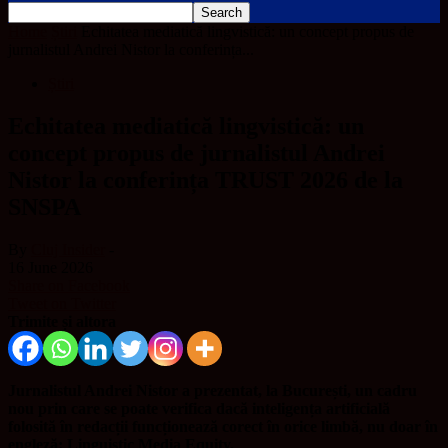
Home
Știri
Echitatea mediatică lingvistică: un concept propus de
jurnalistul Andrei Nistor la conferința...
Știri
Echitatea mediatică lingvistică: un
concept propus de jurnalistul Andrei
Nistor la conferința TRUST 2026 de la
SNSPA
By
Cluj Insider
-
16 June 2026
Share on Facebook
Tweet on Twitter
Trimite și altora
Jurnalistul Andrei Nistor a prezentat, la București, un cadru
nou prin care se poate verifica dacă inteligența artificială
folosită în redacții funcționează corect în orice limbă, nu doar în
engleză: Linguistic Media Equity.