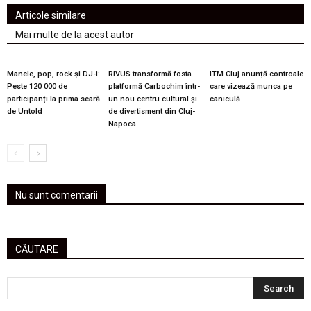
Articole similare
Mai multe de la acest autor
Manele, pop, rock și DJ-i:
RIVUS transformă fosta
ITM Cluj anunță controale
Peste 120 000 de
platformă Carbochim într-
care vizează munca pe
participanți la prima seară
un nou centru cultural și
caniculă
de Untold
de divertisment din Cluj-
Napoca
Nu sunt comentarii
CĂUTARE