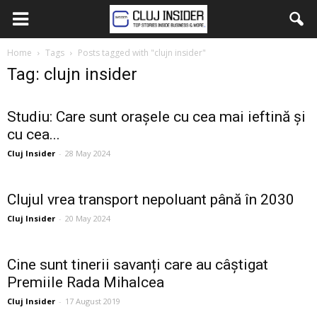
Home
Tags
Posts tagged with "clujn insider"
Tag: clujn insider
Studiu: Care sunt orașele cu cea mai ieftină și
cu cea...
Cluj Insider
-
28 May 2024
Clujul vrea transport nepoluant până în 2030
Cluj Insider
-
20 May 2024
Cine sunt tinerii savanți care au câștigat
Premiile Rada Mihalcea
Cluj Insider
-
17 August 2019