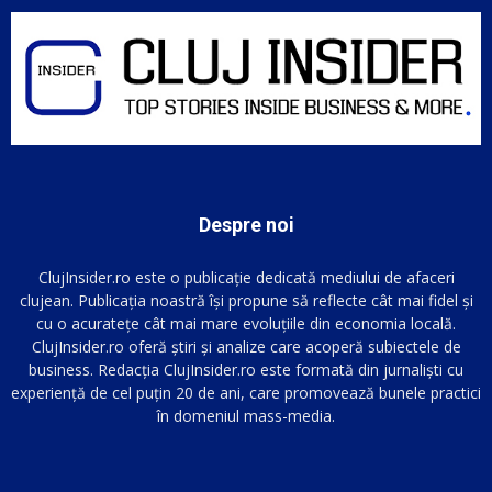
Despre noi
ClujInsider.ro este o publicație dedicată mediului de afaceri
clujean. Publicația noastră își propune să reflecte cât mai fidel și
cu o acuratețe cât mai mare evoluțiile din economia locală.
ClujInsider.ro oferă știri și analize care acoperă subiectele de
business. Redacția ClujInsider.ro este formată din jurnaliști cu
experiență de cel puțin 20 de ani, care promovează bunele practici
în domeniul mass-media.