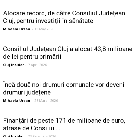
Alocare record, de către Consiliul Județean
Cluj, pentru investiții în sănătate
Mihaela Ursan
-
12 May 2026
Consiliul Județean Cluj a alocat 43,8 milioane
de lei pentru primării
Cluj Insider
-
7 April 2026
Încă două noi drumuri comunale vor deveni
drumuri județene
Mihaela Ursan
-
25 March 2026
Finanțări de peste 171 de milioane de euro,
atrase de Consiliul...
Cluj Insider
-
23 February 2026