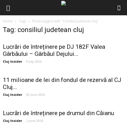
Home
Tags
Posts tagged with "consiliul judetean cluj"
Tag: consiliul judetean cluj
Lucrări de întreținere pe DJ 182F Valea
Gârbăului – Gârbăul Dejului...
Cluj Insider
-
9 July 2026
11 milioane de lei din fondul de rezervă al CJ
Cluj...
Cluj Insider
-
30 June 2026
Lucrări de întreținere pe drumul din Căianu
Cluj Insider
-
2 June 2026