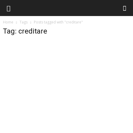
Home
Tags
Posts tagged with "creditare"
Tag: creditare