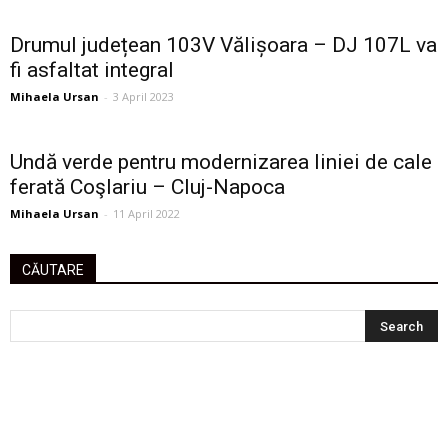
Drumul județean 103V Vălișoara – DJ 107L va
fi asfaltat integral
Mihaela Ursan
-
3 April 2023
Undă verde pentru modernizarea liniei de cale
ferată Coşlariu – Cluj-Napoca
Mihaela Ursan
-
11 April 2022
CĂUTARE