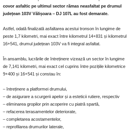
covor asfaltic pe ultimul sector rămas neasfaltat pe drumul
județean 103V Vălișoara – DJ 107L au fost demarate.
Astfel, odată finalizată asfaltarea acestui tronson în lungime de
peste 1,7 kilometri, mai exact între kilometrul 14+831 și kilometrul
16+541, drumul județean 103V va fi integral asfaltat.
În ansamblu, lucrările de întreținere vizează un sector în lungime
de 7,141 kilometri, mai exact cel cuprins între pozițiile kilometrice
9+400 și 16+541 și constau în:
– întreținere a platformei drumului,
– de asigurare a scurgerii apelor și a esteticii rutiere, respectiv
– eliminarea gropilor prin acoperire cu piatră spartă,
– refacerea terasamentelor deteriorate,
– completarea acostamentelor,
– reprofilarea drumurilor laterale,