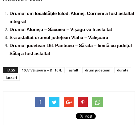
Drumul din localitățile Iclod, Aluniș, Corneni a fost asfaltat
integral
Drumul Alunișu – Săcuieu – Vișagu va fi asfaltat
S-a asfaltat drumul județean Vlaha – Vălișoara
Drumul județean 161 Panticeu – Sărata – limită cu județul
Sălaj a fost asfaltat
TAGS
103V Vălișoara – DJ 107L
asfalt
drum judetean
durata
lucrari