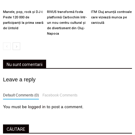
Manele, pop, rock și DJ-i:
RIVUS transformă fosta
ITM Cluj anunță controale
Peste 120 000 de
platformă Carbochim într-
care vizează munca pe
participanți la prima seară
un nou centru cultural și
caniculă
de Untold
de divertisment din Cluj-
Napoca
Nu sunt comentarii
Leave a reply
Default Comments (0)
Facebook Comments
You must be
logged in
to post a comment.
CĂUTARE