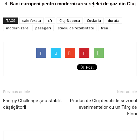
Bani europeni pentru modernizarea rețelei de gaz din Cluj
TAGS
cale ferata
cfr
Cluj-Napoca
Coslariu
durata
modernizare
pasageri
studiu de fezabilitate
tren
Previous article
Next article
Energy Challenge și-a stabilit
Produs de Cluj deschide sezonul
câștigătorii
evenimentelor cu un Târg de
Florii