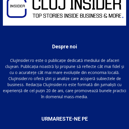
Despre noi
ClujInsider.ro este o publicație dedicată mediului de afaceri
clujean. Publicația noastră își propune să reflecte cât mai fidel și
cu o acuratețe cât mai mare evoluțiile din economia locală.
ClujInsider.ro oferă știri și analize care acoperă subiectele de
business. Redacția ClujInsider.ro este formată din jurnaliști cu
experiență de cel puțin 20 de ani, care promovează bunele practici
în domeniul mass-media.
URMARESTE-NE PE