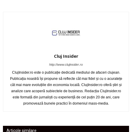
Cluj Insider
http://www.clujinsider.ro
ClujInsider.ro este o publicație dedicată mediului de afaceri clujean.
Publicația noastră își propune să reflecte cât mai fidel și cu o acuratețe
cât mai mare evoluțiile din economia locală. ClujInsider.ro oferă știri și
analize care acoperă subiectele de business. Redacția ClujInsider.ro
este formată din jurnaliști cu experiență de cel puțin 20 de ani, care
promovează bunele practici în domeniul mass-media.
Articole similare