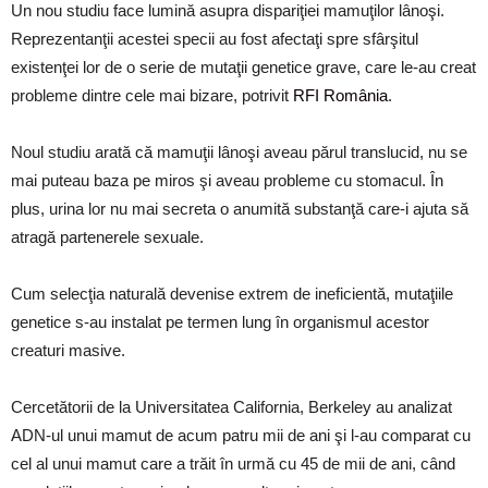
Un nou studiu face lumină asupra dispariţiei mamuţilor lânoşi.
Reprezentanţii acestei specii au fost afectaţi spre sfârşitul
existenţei lor de o serie de mutaţii genetice grave, care le-au creat
probleme dintre cele mai bizare, potrivit
RFI România
.
Noul studiu arată că mamuţii lânoşi aveau părul translucid, nu se
mai puteau baza pe miros şi aveau probleme cu stomacul. În
plus, urina lor nu mai secreta o anumită substanţă care-i ajuta să
atragă partenerele sexuale.
Cum selecţia naturală devenise extrem de ineficientă, mutaţiile
genetice s-au instalat pe termen lung în organismul acestor
creaturi masive.
Cercetătorii de la Universitatea California, Berkeley au analizat
ADN-ul unui mamut de acum patru mii de ani şi l-au comparat cu
cel al unui mamut care a trăit în urmă cu 45 de mii de ani, când