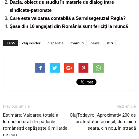
Dacia, obiect de studiu în materie de dialog între
sindicate-patronate
Care este valoarea contabilă a Sarmisegetuzei Regia?
Șase din 10 angajați din România sunt fericiți la muncă
TAGS
cluj insider
disparitie
mamuti
news
stiri
Previous article
Next article
Estimare: Valoarea totală a
ClujToday.ro: Aproximativ 200 de
lemnului furat din pădurile
protestatari au ieşit, duminică
românești depășește 6 miliarde
seara, din nou, în stradă
de euro