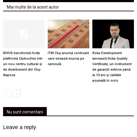
Mai multe de la acest autor
RIVUS transformă fosta
ITM Cluj anunță controale
Roka Development
platformă Carbochim într-
care vizează munca pe
lansează Roka Quality
un nou centru cultural și
caniculă
Certificate, un instrument
de divertisment din Cluj-
de garanții extinse până
Napoca
la 10 ani și calitate
asumată în scris
Nu sunt comentarii
Leave a reply