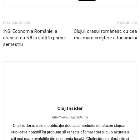
Previous article
Next article
INS: Economia României a
Clujul, orașul românesc cu cea
crescut cu 5,8 la sută în primul
mai mare creștere a turismului
semestru
Cluj Insider
http://www.clujinsider.ro
ClujInsider.ro este o publicație dedicată mediului de afaceri clujean.
Publicația noastră își propune să reflecte cât mai fidel și cu o acuratețe
cât mai mare evoluțiile din economia locală. ClujInsider.ro oferă știri și