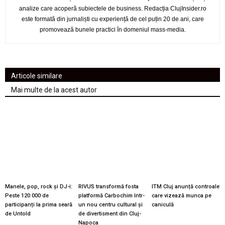
analize care acoperă subiectele de business. Redacția ClujInsider.ro
este formată din jurnaliști cu experiență de cel puțin 20 de ani, care
promovează bunele practici în domeniul mass-media.
Articole similare
Mai multe de la acest autor
Manele, pop, rock și DJ-i:
RIVUS transformă fosta
ITM Cluj anunță controale
Peste 120 000 de
platformă Carbochim într-
care vizează munca pe
participanți la prima seară
un nou centru cultural și
caniculă
de Untold
de divertisment din Cluj-
Napoca