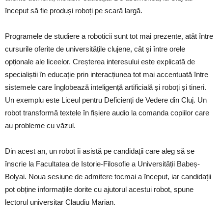
început să fie produși roboți pe scară largă.
Programele de studiere a roboticii sunt tot mai prezente, atât între
cursurile oferite de universitățile clujene, cât și între orele
opționale ale liceelor. Creșterea interesului este explicată de
specialiștii în educație prin interacțiunea tot mai accentuată între
sistemele care înglobează inteligență artificială și roboți și tineri.
Un exemplu este Liceul pentru Deficienți de Vedere din Cluj. Un
robot transformă textele în fișiere audio la comanda copiilor care
au probleme cu văzul.
Din acest an, un robot îi asistă pe candidații care aleg să se
înscrie la Facultatea de Istorie-Filosofie a Universității Babeș-
Bolyai. Noua sesiune de admitere tocmai a început, iar candidații
pot obține informațiile dorite cu ajutorul acestui robot, spune
lectorul universitar Claudiu Marian.