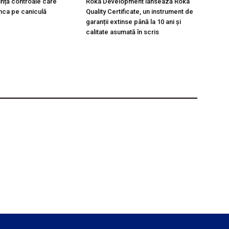
unță controale care
Roka Development lansează Roka
nca pe caniculă
Quality Certificate, un instrument de
garanții extinse până la 10 ani și
calitate asumată în scris