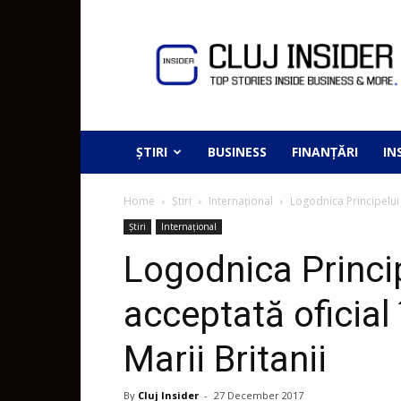
ȘTIRI
BUSINESS
FINANȚĂRI
IN
Home
Știri
Internațional
Logodnica Principelui H
Știri
Internațional
Logodnica Princip
acceptată oficial
Marii Britanii
By
Cluj Insider
-
27 December 2017