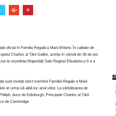
er
oficial în Familia Regală a Marii Britanii. În calitate de
cipelui Charles al Țării Galilor, actrița în vârstă de 36 de ani
ciun la reședința Majestății Sale Reginei Elisabeta a II-a a
U
ă sunt invitați strict membrii Familiei Regale a Marii
le ar urma să aibă loc anul viitor. La sărbătoarea de
Philiph, duce de Edinburgh, Principele Charles al Țării
duce de Cambridge.