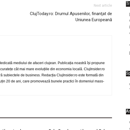
T
Next article
ClujToday.ro: Drumul Apusenilor, finanţat de
Uniunea Europeană
 dedicată mediului de afaceri clujean. Publicația noastră își propune
 acuratețe cât mai mare evoluțiile din economia locală. ClujInsider.ro
Sp
eră subiectele de business. Redacția ClujInsider.ro este formată din
 puțin 20 de ani, care promovează bunele practici în domeniul mass-
Ar