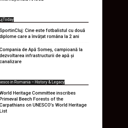
ujToday
SportinCluj: Cine este fotbalistul cu două
diplome care a învățat româna la 2 ani
Compania de Apă Someș, campioană la
dezvoltarea infrastructurii de apă și
canalizare
esco in Romania – History & Legacy
World Heritage Committee inscribes
Primeval Beech Forests of the
Carpathians on UNESCO’s World Heritage
List