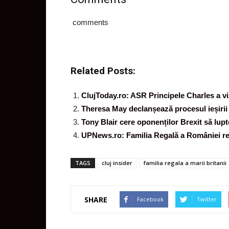
comments
Related Posts:
ClujToday.ro: ASR Principele Charles a vi
Theresa May declanșează procesul ieșirii 
Tony Blair cere oponenților Brexit să lup
UPNews.ro: Familia Regală a României re
TAGS
cluj insider
familia regala a marii britanii
SHARE
Facebook
Twitter