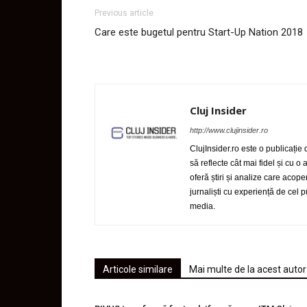
Previous article
Care este bugetul pentru Start-Up Nation 2018
Cluj Insider
http://www.clujinsider.ro
ClujInsider.ro este o publicație
să reflecte cât mai fidel și cu o
oferă știri și analize care acop
jurnaliști cu experiență de cel
media.
Articole similare
Mai multe de la acest autor