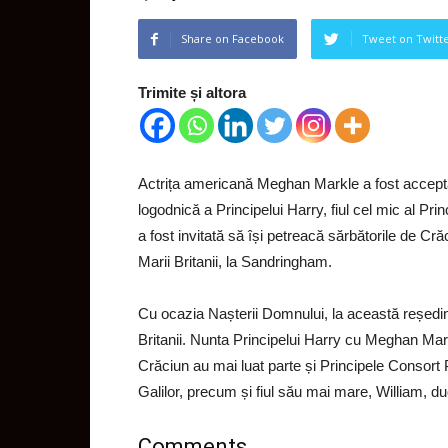
Share on Facebook
Tweet on Twitt
Trimite și altora
Actrița americană Meghan Markle a fost acceptată 
logodnică a Principelui Harry, fiul cel mic al Prin
a fost invitată să își petreacă sărbătorile de Cră
Marii Britanii, la Sandringham.
Cu ocazia Nașterii Domnului, la această reședinț
Britanii. Nunta Principelui Harry cu Meghan Mark
Crăciun au mai luat parte și Principele Consort 
Galilor, precum și fiul său mai mare, William, 
Comments