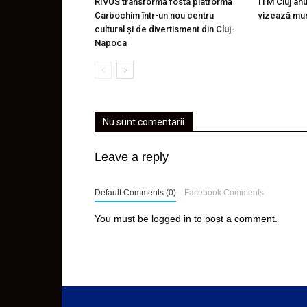
RIVUS transformă fosta platformă
ITM Cluj an
Carbochim într-un nou centru
vizează mu
cultural și de divertisment din Cluj-
Napoca
Nu sunt comentarii
Leave a reply
Default Comments (0)
Facebook Comments
You must be
logged in
to post a comment.