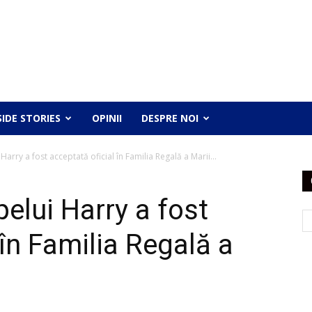
SIDE STORIES
OPINII
DESPRE NOI
arry a fost acceptată oficial în Familia Regală a Marii...
elui Harry a fost
 în Familia Regală a