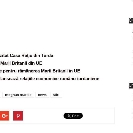
Cl
zitat Casa Raţiu din Turda
Marii Britanii din UE
te pentru rămânerea Marii Britanii în UE
lansează relațiile economice româno-iordaniene
Un
meghan markle
news
stiri