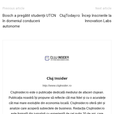
Previous article
Next article
Bosch a pregătit studenții UTCN
ClujToday.ro: Încep înscrierile la
în domeniul conducerii
Innovation Labs
autonome
Cluj Insider
http://www.clujinsider.ro
ClujInsider.ro este o publicație dedicată mediului de afaceri clujean.
Publicația noastră își propune să reflecte cât mai fidel și cu o acuratețe
cât mai mare evoluțiile din economia locală. ClujInsider.ro oferă știri și
analize care acoperă subiectele de business. Redacția ClujInsider.ro
este formată din jurnaliști cu experiență de cel puțin 20 de ani, care