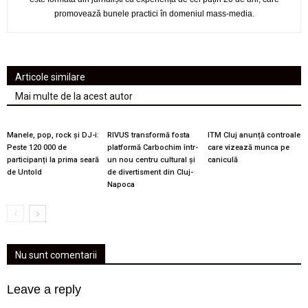
promovează bunele practici în domeniul mass-media.
Articole similare
Mai multe de la acest autor
Manele, pop, rock și DJ-i:
RIVUS transformă fosta
ITM Cluj anunță controale
Peste 120 000 de
platformă Carbochim într-
care vizează munca pe
participanți la prima seară
un nou centru cultural și
caniculă
de Untold
de divertisment din Cluj-
Napoca
Nu sunt comentarii
Leave a reply