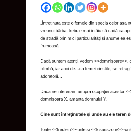
„Întreținuta este o femeie din specia celor așa 
vreunui bărbat trebuie mai întâiu să cadă ca ap
de stradă prin mici particularități și anume ea es
frumoasă.
Dacă suntem atenți, vedem <<domnișoare>>, car
plimbă, iar apoi de…ca femei cinstite, se retrag
adoratorii…
Dacă ne interesăm asupra ocupației acestor <
domnișoara X, amanta domnului Y.
Cine sunt întreținutele și unde au ele teren d
Toate <<freulein>>-urile și <<kisasszony>>-urile