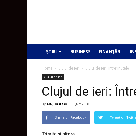
ȘTIRI
BUSINESS
FINANȚĂRI
IN
Home
Clujul de ieri
Clujul de ieri: Întreținutele
Clujul de ieri
Clujul de ieri: Înt
By
Cluj Insider
-
6 July 2018
Share on Facebook
Tweet on Twitt
Trimite și altora