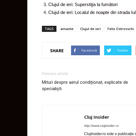
Clujul de ieri: Superstiţia la fumători
Clujul de ieri: Localul de noapte din strada Iu
TAGS
amante
Clujul de ieri
Felix Ostrovschi
SHARE
Facebook
Twitter
Previous article
Mituri despre aerul condiționat, explicate de
specialiști
Cluj Insider
http://www.clujinsider.ro
ClujInsider.ro este o publicație