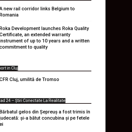
A new rail corridor links Belgium to
Romania
Roka Development launches Roka Quality
Certificate, an extended warranty
instrument of up to 10 years and a written
commitment to quality
ort in Cluj
CFR Cluj, umilită de Tromso
ad 24 – Știri Conectate La Realitate
Bărbatul gelos din Șepreuș a fost trimis în
judecată: și-a bătut concubina și pe fetele
ei