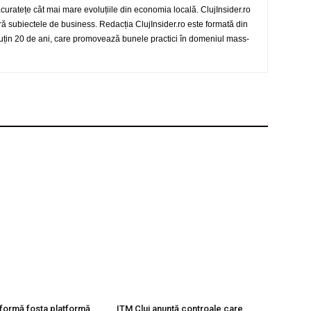
 acuratețe cât mai mare evoluțiile din economia locală. ClujInsider.ro
eră subiectele de business. Redacția ClujInsider.ro este formată din
 puțin 20 de ani, care promovează bunele practici în domeniul mass-
formă fosta platformă
ITM Cluj anunță controale care