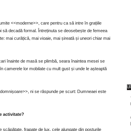
numite <<moderne>>, care pentru ca să intre în grațiile
oi să decadă formal. Întreținuta se deosebește de femeea
te: mai curățică, mai vioaie, mai șireată și uneori chiar mai
i înainte de masă se plimbă, seara înaintea mesei se
 în camerele lor mobilate cu mult gust și unde le așteaptă
U
<domnișoare>>, ni se răspunde pe scurt: Dumneaei este
e activitate?
 scăpătate, frapate de lux, cele alungate din posturile