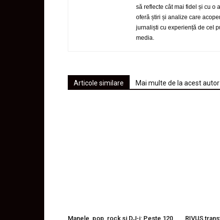
să reflecte cât mai fidel și cu o
oferă știri și analize care acop
jurnaliști cu experiență de cel
media.
Articole similare
Mai multe de la acest autor
Manele, pop, rock și DJ-i: Peste 120
RIVUS trans