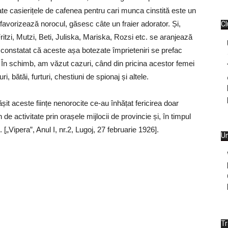
ate casierițele de cafenea pentru cari munca cinstită este un
 favorizează norocul, găsesc câte un fraier adorator. Și,
Cl
itzi, Mutzi, Beti, Juliska, Mariska, Rozsi etc. se aranjează
 constatat că aceste așa botezate împrieteniri se prefac
r. În schimb, am văzut cazuri, când din pricina acestor femei
, bătăi, furturi, chestiuni de spionaj și altele.
șit aceste ființe nenorocite ce-au înhățat fericirea doar
de activitate prin orașele mijlocii de provincie și, în timpul
. [„Vipera”, Anul I, nr.2, Lugoj, 27 februarie 1926].
Un
T