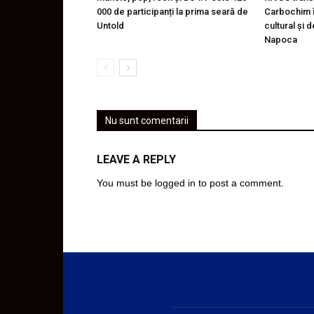
000 de participanți la prima seară de
Carbochim î
Untold
cultural și 
Napoca
Nu sunt comentarii
LEAVE A REPLY
You must be
logged in
to post a comment.