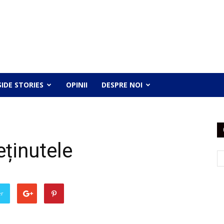
SIDE STORIES
OPINII
DESPRE NOI
reținutele
er