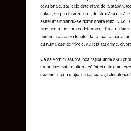
ocazionale, sau cele date afară de la stăpân, to
calvar, se pun în vreun colț de stradă și dacă le
astfel întâmplându-se domnișoara Mitzi, Cuci, Fr
bine pentru un timp nedeterminat. Este un lucru
uneori în căsătorii legale, dar aceasta foarte ra
cu nume așa de frivole, au rezultat crime, divorțuri
Ca să vorbim asupra localităților unde s-au pripă
vremelnic, putem afirma că întreținutele au teren 
sezonului, prin stațiunile balneare și climaterice”