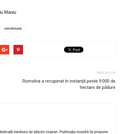
liu Maniu
intretinute
Next article
Romsilva a recuperat în instanță peste 9.000 de
hectare de pădure
 dedicată mediului de afaceri clujean. Publicația noastră își propune