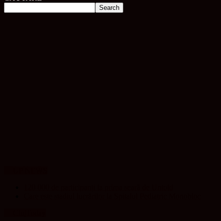
UP NEWS
120 000 de participanți la prima seară de Untold
Care este stadiul lucrărilor la Spitalul Pediatric Monobloc
ClujToday