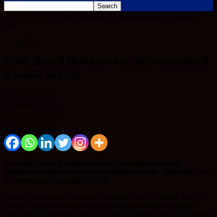
Home
Știri
CSR: Beard Brothers vor să construiască o școală în
Cluj
Știri
CSR: Beard Brothers vor să construiască
o școală în Cluj
By
Cluj Insider
-
20 January 2020
Share on Facebook
Tweet on Twitter
Trimite și altora
Asociația Beard Brothers lansează una dintre cele mai
ambițioase campanii de responsabilitate socială. ”Bărboșii” vor
să construiască o școală în Cluj.
Concret, prin acțiuni caritabile și donații, ei vor să strângă 300.000
de euro. Acești bani ar urma să fie folosiți pentru ridicarea unei
clădiri de 400 de metri pătrați, în centrul orașului, care va fi destinată