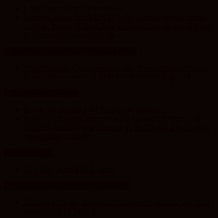
Urmele care rămân: Almost Still
Trendyol revine la UNTOLD 2026: Colecții capsulă lansate
cu Gina, Smiley și Theo Rose și comercianți români parteneri,
în premieră la Fashion Village
Unesco in Romania – History & Legacy
World Heritage Committee inscribes Primeval Beech Forests
of the Carpathians on UNESCO’s World Heritage List
Transylvania Today®
A new rail corridor links Belgium to Romania
Roka Development launches Roka Quality Certificate, an
extended warranty instrument of up to 10 years and a written
commitment to quality
Sport in Cluj
CFR Cluj, umilită de Tromso
Arad 24 – Știri Conectate La Realitate
Bărbatul gelos din Șepreuș a fost trimis în judecată: și-a bătut
concubina și pe fetele ei