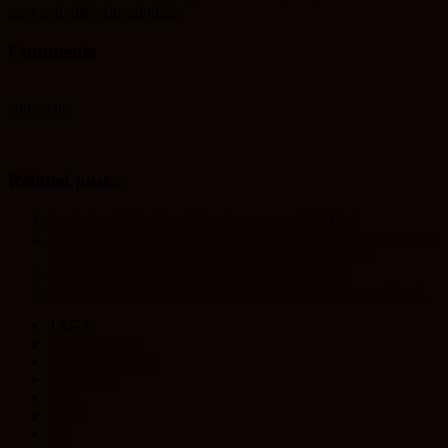
unor activități educaționale.
Comments
comments
Related posts:
Ambulanță de la Beard Brothers pentru ISU Cluj
Bursele Regele Carol I de până la 3.500 de euro pe an, pentru
elevii olimpici care studiază în universități românești
O nouă șosea va lega Floreștiul de Cluj-Napoca
Primăria Cluj-Napoca va cumpăra 22 de tramvaie românești
TAGS
beard brothers
claudiu padurean
cluj insider
news
scoala
stiri