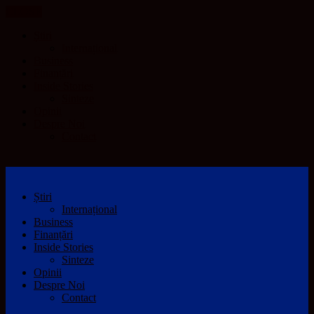
CLOSE
Știri
Internațional
Business
Finanțări
Inside Stories
Sinteze
Opinii
Despre Noi
Contact
Știri
Internațional
Business
Finanțări
Inside Stories
Sinteze
Opinii
Despre Noi
Contact