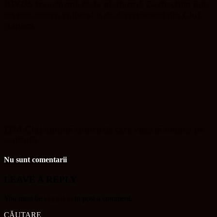
RIVUS transformă fosta platformă Carbochim într-
un nou centru cultural și de divertisment din Cluj-
Napoca
ITM Cluj anunță controale care vizează munca pe
caniculă
Nu sunt comentarii
LEAVE A REPLY
You must be
logged in
to post a comment.
CĂUTARE