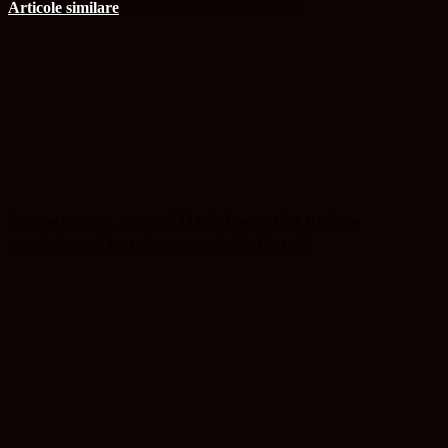
Articole similare
Mai multe de la acest autor
Manele, pop, rock și DJ-i: Peste 120 000 de
participanți la prima seară de Untold