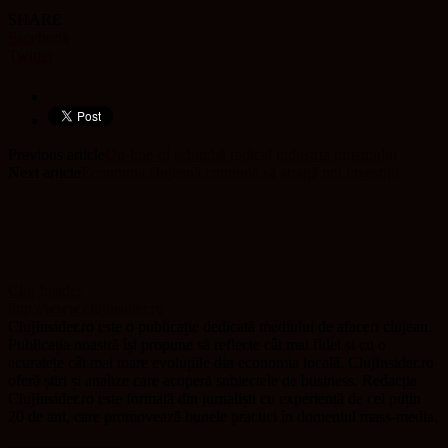
SHARE
Facebook
Twitter
Previous article
On-line-ul schimbă radical industria turismului
Next article
Economia clujeană continuă să atragă noi investiții
Cluj Insider
http://www.clujinsider.ro
ClujInsider.ro este o publicație dedicată mediului de afaceri clujean.
Publicația noastră își propune să reflecte cât mai fidel și cu o
acuratețe cât mai mare evoluțiile din economia locală. ClujInsider.ro
oferă știri și analize care acoperă subiectele de business. Redacția
ClujInsider.ro este formată din jurnaliști cu experiență de cel puțin
20 de ani, care promovează bunele practici în domeniul mass-media.