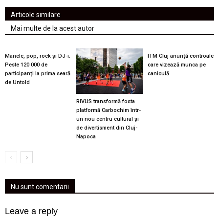
Articole similare
Mai multe de la acest autor
Manele, pop, rock și DJ-i:
ITM Cluj anunță controale
Peste 120 000 de
care vizează munca pe
participanți la prima seară
caniculă
de Untold
RIVUS transformă fosta
platformă Carbochim într-
un nou centru cultural și
de divertisment din Cluj-
Napoca
Nu sunt comentarii
Leave a reply