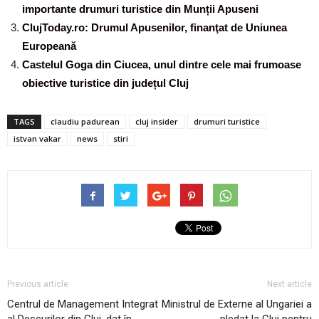
importante drumuri turistice din Munții Apuseni
ClujToday.ro: Drumul Apusenilor, finanţat de Uniunea
Europeană
Castelul Goga din Ciucea, unul dintre cele mai frumoase
obiective turistice din județul Cluj
TAGS
claudiu padurean
cluj insider
drumuri turistice
istvan vakar
news
stiri
Previous article
Next article
Centrul de Management Integrat
Ministrul de Externe al Ungariei a
al Deșeurilor din Cluj, dat în
pledat la Cluj pentru