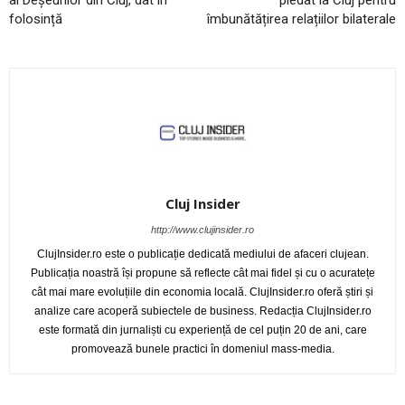
folosință
îmbunătățirea relațiilor bilaterale
Cluj Insider
http://www.clujinsider.ro
ClujInsider.ro este o publicație dedicată mediului de afaceri clujean.
Publicația noastră își propune să reflecte cât mai fidel și cu o acuratețe
cât mai mare evoluțiile din economia locală. ClujInsider.ro oferă știri și
analize care acoperă subiectele de business. Redacția ClujInsider.ro
este formată din jurnaliști cu experiență de cel puțin 20 de ani, care
promovează bunele practici în domeniul mass-media.