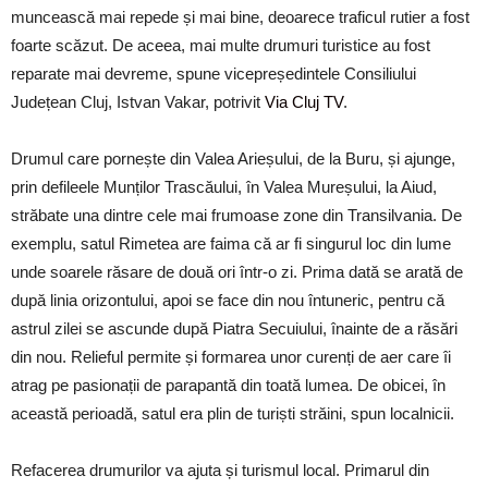
muncească mai repede și mai bine, deoarece traficul rutier a fost
foarte scăzut. De aceea, mai multe drumuri turistice au fost
reparate mai devreme, spune vicepreședintele Consiliului
Județean Cluj, Istvan Vakar, potrivit
Via Cluj TV
.
Drumul care pornește din Valea Arieșului, de la Buru, și ajunge,
prin defileele Munților Trascăului, în Valea Mureșului, la Aiud,
străbate una dintre cele mai frumoase zone din Transilvania. De
exemplu, satul Rimetea are faima că ar fi singurul loc din lume
unde soarele răsare de două ori într-o zi. Prima dată se arată de
după linia orizontului, apoi se face din nou întuneric, pentru că
astrul zilei se ascunde după Piatra Secuiului, înainte de a răsări
din nou. Relieful permite și formarea unor curenți de aer care îi
atrag pe pasionații de parapantă din toată lumea. De obicei, în
această perioadă, satul era plin de turiști străini, spun localnicii.
Refacerea drumurilor va ajuta și turismul local. Primarul din