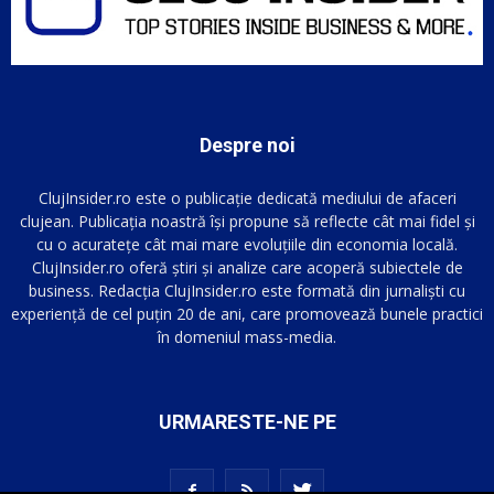
Despre noi
ClujInsider.ro este o publicație dedicată mediului de afaceri
clujean. Publicația noastră își propune să reflecte cât mai fidel și
cu o acuratețe cât mai mare evoluțiile din economia locală.
ClujInsider.ro oferă știri și analize care acoperă subiectele de
business. Redacția ClujInsider.ro este formată din jurnaliști cu
experiență de cel puțin 20 de ani, care promovează bunele practici
în domeniul mass-media.
URMARESTE-NE PE