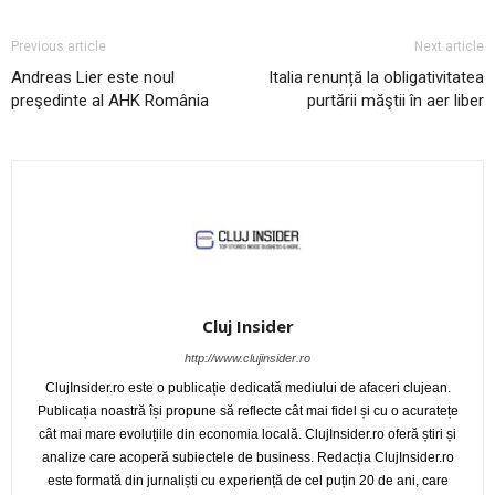
Previous article
Next article
Andreas Lier este noul
Italia renunță la obligativitatea
preşedinte al AHK România
purtării măştii în aer liber
Cluj Insider
http://www.clujinsider.ro
ClujInsider.ro este o publicație dedicată mediului de afaceri clujean.
Publicația noastră își propune să reflecte cât mai fidel și cu o acuratețe
cât mai mare evoluțiile din economia locală. ClujInsider.ro oferă știri și
analize care acoperă subiectele de business. Redacția ClujInsider.ro
este formată din jurnaliști cu experiență de cel puțin 20 de ani, care