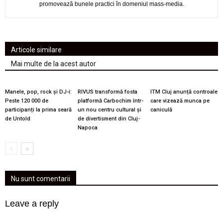
promovează bunele practici în domeniul mass-media.
Articole similare
Mai multe de la acest autor
Manele, pop, rock și DJ-i:
RIVUS transformă fosta
ITM Cluj anunță controale
Peste 120 000 de
platformă Carbochim într-
care vizează munca pe
participanți la prima seară
un nou centru cultural și
caniculă
de Untold
de divertisment din Cluj-
Napoca
Nu sunt comentarii
Leave a reply