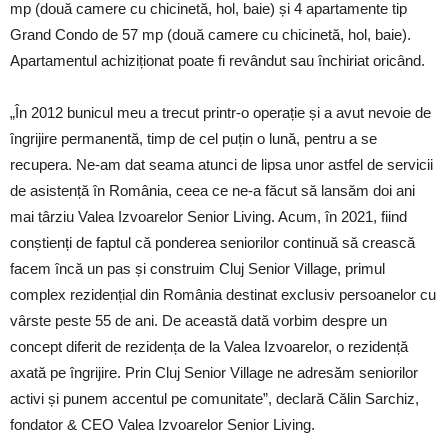
mp (două camere cu chicinetă, hol, baie) și 4 apartamente tip
Grand Condo de 57 mp (două camere cu chicinetă, hol, baie).
Apartamentul achiziționat poate fi revândut sau închiriat oricând.
„În 2012 bunicul meu a trecut printr-o operație și a avut nevoie de
îngrijire permanentă, timp de cel puțin o lună, pentru a se
recupera. Ne-am dat seama atunci de lipsa unor astfel de servicii
de asistență în România, ceea ce ne-a făcut să lansăm doi ani
mai târziu Valea Izvoarelor Senior Living. Acum, în 2021, fiind
conștienți de faptul că ponderea seniorilor continuă să crească
facem încă un pas și construim Cluj Senior Village, primul
complex rezidențial din România destinat exclusiv persoanelor cu
vârste peste 55 de ani. De această dată vorbim despre un
concept diferit de rezidența de la Valea Izvoarelor, o rezidență
axată pe îngrijire. Prin Cluj Senior Village ne adresăm seniorilor
activi și punem accentul pe comunitate”, declară Călin Sarchiz,
fondator & CEO Valea Izvoarelor Senior Living.