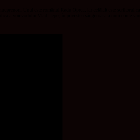
 antreprenori. Unul este românul Radu Oprea, iar celălalt este scriitoru
mitică a voievodului Vlad Țepeș în povestea sângeroasă a unui conte vam