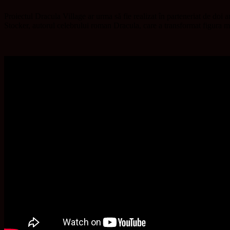
Proiectul Dracula Village ar urma să fie realizat în parteneriat de doi
Stocker, autorul celebrului roman Dracula, care a transformat figura 