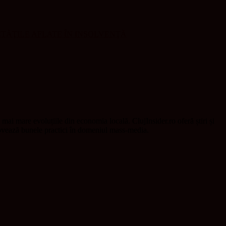
ETĂŢILE AFLATE ÎN INSOLVENŢĂ
t mai mare evoluțiile din economia locală. ClujInsider.ro oferă știri și
omovează bunele practici în domeniul mass-media.