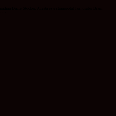
l canadian Dacre Stocker. Acesta este strănepotul faimosului Bram
pir.