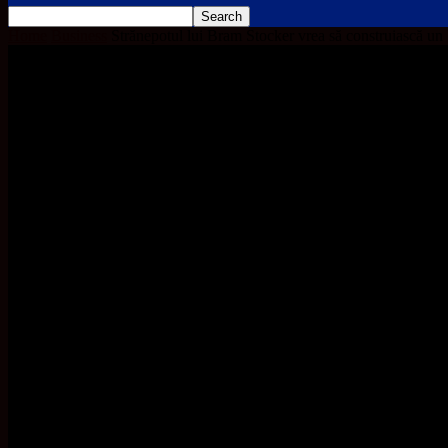
Home
Business
Strănepotul lui Bram Stocker vrea să construiască un 