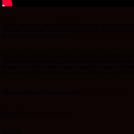
Cei doi antreprenori doresc să strângă banii necesari pentru lansarea 
de legenda lui Dracula, asemenea unui mare număr de oameni din întreag
ale lui Bram Stocker cu Transilvania.
Ținta minimă a celor doi antreprenori este obținerea a 20.000 de dolari
Ținta maximă este atragerea a 1,3 milioane de dolari. Dacă vor obține ac
de arhitectul Gabriel Henegar. Printre aceste clădiri ar urma să se n
luna martie. Cei doi antreprenori speră să inaugureze primele clădiri 
Mai multe informații în limba engleză, pe
TransylvaniaToday.ro
.
Foto și video:
www.bran-castle.com
Mai multe