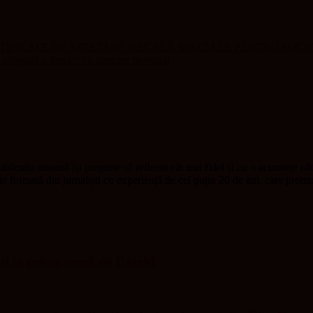
RTIFICATE DE ATESTARE FISCALĂ SPECIALE PENTRU SOCI
a nelegală a datelor cu caracter personal
blicația noastră își propune să reflecte cât mai fidel și cu o acuratețe câ
ste formată din jurnaliști cu experiență de cel puțin 20 de ani, care pr
nți la prima seară de Untold