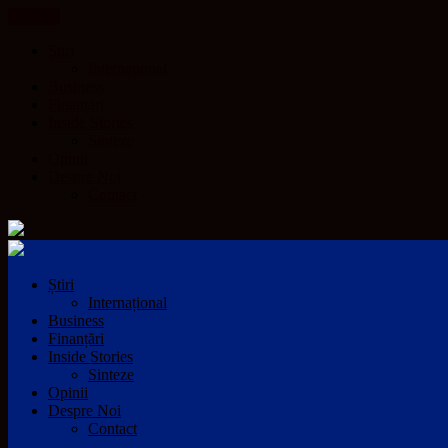
CLOSE
Știri
Internațional
Business
Finanțări
Inside Stories
Sinteze
Opinii
Despre Noi
Contact
Știri
Internațional
Business
Finanțări
Inside Stories
Sinteze
Opinii
Despre Noi
Contact