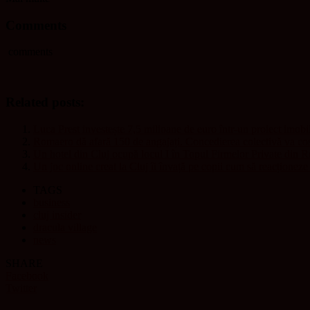
Comments
comments
Related posts:
Luca Prest investește 7,5 milioane de euro într-un proiect imobil
Romaero dă afară 150 de angajați. Concedierea colectivă va cost
Un hotel din Cluj ocupă locul I în Topul Firmelor Private din 
Un joc online creat la Cluj îi învață pe copii cum să reacționeze 
TAGS
business
cluj insider
dracula village
news
SHARE
Facebook
Twitter