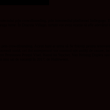
proiectului prin crowdfounding, prin intermediul platformei Indiegogo. 
a lume. În Dracula Village, turiștii vor avea ocazia să afle adevărul i
 prin crowdfounding. Acești bani ar urma să fie folosiți pentru renovare
eastă sumă, cei doi antreprenori vor construi opt unități de cazare, inclu
umere Pensiunea Prințul Vlad, Hanul lui Stocker, Van Helsing Duplex sau 
din nou sat de vacanță în 2017, de Halloween.