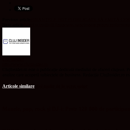
Previous article
FINANŢELE POT FI OBLIGATE SĂ EMITĂ CE
Next article
Bănci și instituții financiare, sancționate pentru prelucrare
Cluj Insider
http://www.clujinsider.ro
ClujInsider.ro este o publicație dedicată mediului de afaceri clujean. Pu
analize care acoperă subiectele de business. Redacția ClujInsider.ro e
Articole similare
Mai multe de la acest autor
Manele, pop, rock și DJ-i: Peste 120 000 de participa