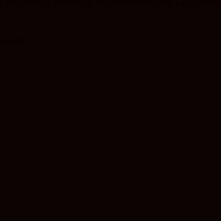
nou centru cultural și de divertisment din Cluj-Napo
niculă