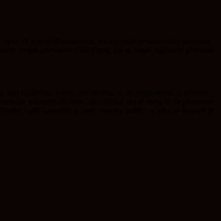
Ei spun că doresc să promoveze acest proiect deoarece sunt pasionați
storic despre voievodul Vlad Țepeș, dar și despre legăturile adevărate
a unei clădiri mai vechi, care ar urma să fie transformată în pensiune.
siv un minihotel. În acest caz, clădirile noi ar urma să fie proiectate
Harker Café. Lucrările la noul complex turistic ar urma să înceapă în