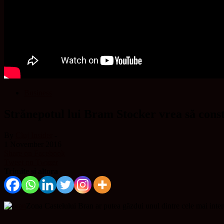
Business
Strănepotul lui Bram Stocker vrea să cons
By
Cluj Insider
-
1 November 2016
Share on Facebook
Tweet on Twitter
Trimite și altora
Zona Castelului Bran ar putea găzdui unul dintre cele mai intere