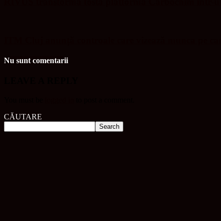
RIVUS transformă fosta platformă Carbochim într-un 
ITM Cluj anunță controale care vizează munca pe ca
Nu sunt comentarii
LEAVE A REPLY
You must be
logged in
to post a comment.
CĂUTARE