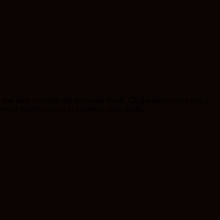
t mai mare evoluțiile din economia locală. ClujInsider.ro oferă știri și
omovează bunele practici în domeniul mass-media.