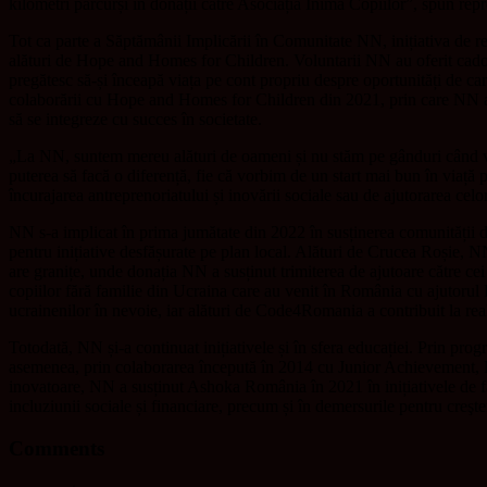
kilometri parcurși în donații către Asociația Inima Copiilor”, spun rep
Tot ca parte a Săptămânii Implicării în Comunitate NN, inițiativa de res
alături de Hope and Homes for Children. Voluntarii NN au oferit cadour
pregătesc să-și înceapă viața pe cont propriu despre oportunități de car
colaborării cu Hope and Homes for Children din 2021, prin care NN a spr
să se integreze cu succes în societate.
„La NN, suntem mereu alături de oameni și nu stăm pe gânduri când vin
puterea să facă o diferență, fie că vorbim de un start mai bun în viață
încurajarea antreprenoriatului și inovării sociale sau de ajutorarea 
NN s-a implicat în prima jumătate din 2022 în susținerea comunității d
pentru inițiative desfășurate pe plan local. Alături de Crucea Roșie, NN
are granițe, unde donația NN a susținut trimiterea de ajutoare către ce
copiilor fără familie din Ucraina care au venit în România cu ajutorul
ucrainenilor în nevoie, iar alături de Code4Romania a contribuit la realiz
Totodată, NN și-a continuat inițiativele și în sfera educației. Prin pro
asemenea, prin colaborarea începută în 2014 cu Junior Achievement, NN
inovatoare, NN a susținut Ashoka România în 2021 în inițiativele de facili
incluziunii sociale și financiare, precum și în demersurile pentru creşte
Comments