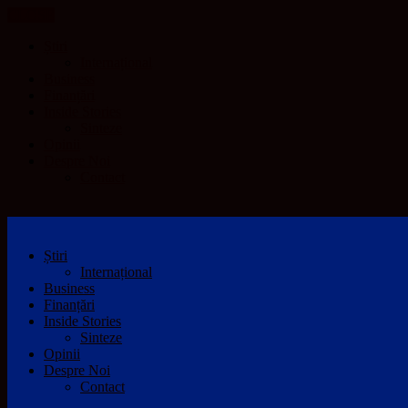
CLOSE
Știri
Internațional
Business
Finanțări
Inside Stories
Sinteze
Opinii
Despre Noi
Contact
Știri
Internațional
Business
Finanțări
Inside Stories
Sinteze
Opinii
Despre Noi
Contact