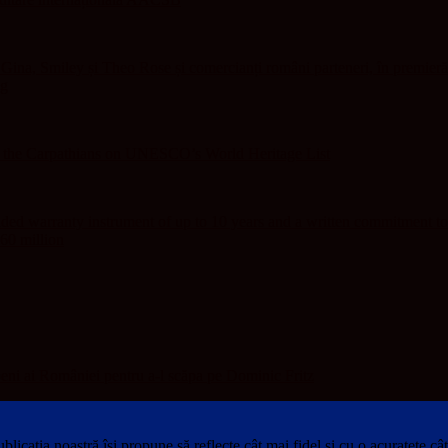
ina, Smiley și Theo Rose și comercianți români parteneri, în premieră
ng
f the Carpathians on UNESCO’s World Heritage List
ed warranty instrument of up to 10 years and a written commitment to
60 million
eni ai României pentru a-l scăpa pe Dominic Fritz
blicația noastră își propune să reflecte cât mai fidel și cu o acuratețe câ