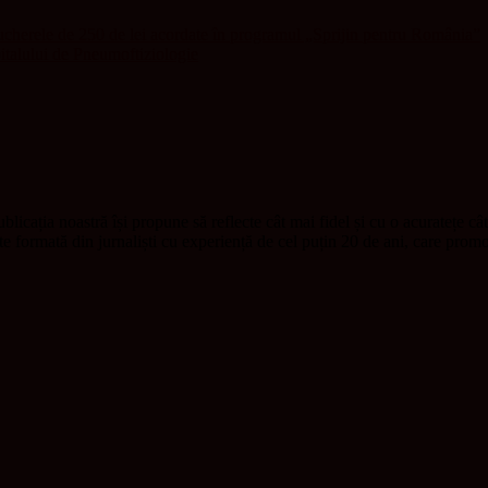
oucherele de 250 de lei acordate în programul „Sprijin pentru România”
pitalului de Pneumoftiziologie
blicația noastră își propune să reflecte cât mai fidel și cu o acuratețe câ
ste formată din jurnaliști cu experiență de cel puțin 20 de ani, care pr