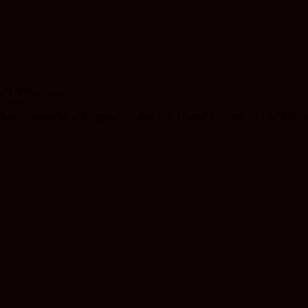
n 2021
100.000 de euro
 euro
ăine. Olandezii şi germanii, cei mai activi oameni de afaceri europeni