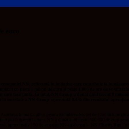
de euro
le companiei NN, reflectată în inițiative care contribuie la bunăsta
licat cu peste 1 milion de euro și peste 1.000 de ore de voluntariat 
in care face parte. În total, NN Group a donat anul trecut 8 milioan
a în societate a NN Group reprezintă 0,4% din rezultatul operațional
 Asociația Inima Copiilor pentru extinderea Secției de Cardiochirurgie a
i nu pot fi operați la timp. NN a donat anul trecut 500.000 de euro pent
cesta, aproximativ 150 de angajați NN au alergat la NN Charity Run, în