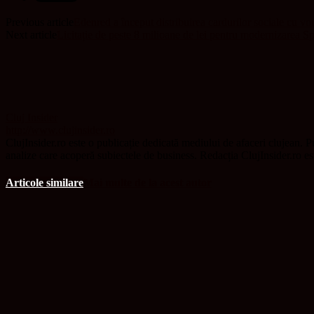
Previous article
Edenred a început distribuirea cardurilor sociale cu v
Next article
Licitație de peste 8 milioane de lei pentru modernizarea S
Cluj Insider
http://www.clujinsider.ro
ClujInsider.ro este o publicație dedicată mediului de afaceri clujean. Pu
analize care acoperă subiectele de business. Redacția ClujInsider.ro e
Articole similare
Mai multe de la acest autor