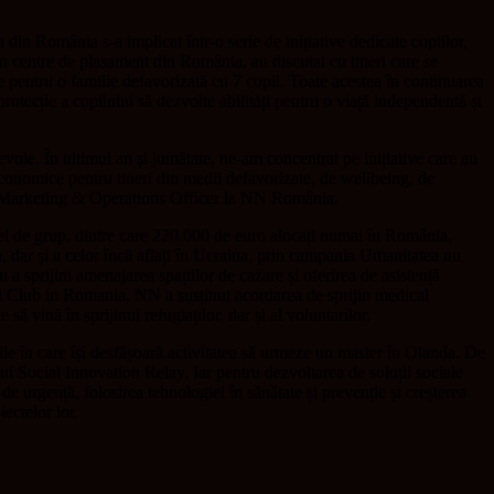
 din România s-a implicat într-o serie de inițiative dedicate copiilor,
n centre de plasament din România, au discutat cu tineri care se
se pentru o familie defavorizată cu 7 copii. Toate acestea în continuarea
otecție a copilului să dezvolte abilități pentru o viață independentă și
ie. În ultimul an și jumătate, ne-am concentrat pe inițiative care au
economice pentru tineri din medii defavorizate, de wellbeing, de
ief Marketing & Operations Officer la NN România.
vel de grup, dintre care 220.000 de euro alocați numai în România,
a, dar și a celor încă aflați în Ucraina, prin campania Umanitatea nu
a sprijini amenajarea spațiilor de cazare și oferirea de asistență
yal Club in Romania, NN a susținut acordarea de sprijin medical
ă vină în sprijinul refugiaților, dar și al voluntarilor.
rile în care își desfășoară activitatea să urmeze un master în Olanda. De
 Social Innovation Relay. Iar pentru dezvoltarea de soluții sociale
 de urgență, folosirea tehnologiei în sănătate și prevenție și creșterea
ectelor lor.