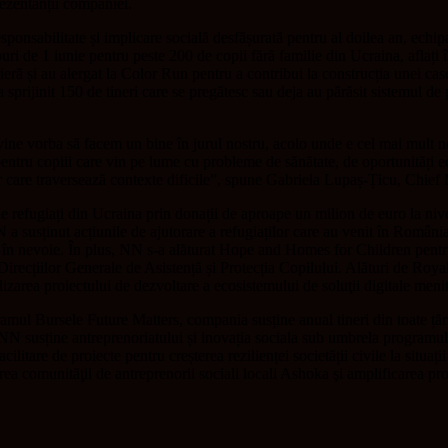
rezentanții companiei.
ponsabilitate și implicare socială desfășurată pentru al doilea an, echipa
i de 1 iunie pentru peste 200 de copii fără familie din Ucraina, aflați î
ieră și au alergat la Color Run pentru a contribui la construcția unei ca
ijinit 150 de tineri care se pregătesc sau deja au părăsit sistemul de pr
e vorba să facem un bine în jurul nostru, acolo unde e cel mai mult nevo
 pentru copiii care vin pe lume cu probleme de sănătate, de oportunități 
celor care traversează contexte dificile”, spune Gabriela Lupaș-Țicu, Ch
e refugiați din Ucraina prin donații de aproape un milion de euro la ni
 a susținut acțiunile de ajutorare a refugiaților care au venit în Români
i în nevoie. În plus, NN s-a alăturat Hope and Homes for Children pentru 
 Direcțiilor Generale de Asistență și Protecția Copilului. Alături de Ro
area proiectului de dezvoltare a ecosistemului de soluţii digitale menite s
gramul Bursele Future Matters, compania susține anual tineri din toate ță
 susține antreprenoriatului și inovația sociala sub umbrela programului
tare de proiecte pentru creșterea rezilienței societății civile la situații
rea comunităţii de antreprenorii sociali locali Ashoka şi amplificarea proi