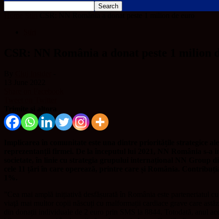
Home
Știri
CSR: NN România a donat peste 1 milion de euro
Știri
CSR: NN România a donat peste 1 milion 
By
Cluj Insider
-
13 June 2022
Share on Facebook
Tweet on Twitter
Trimite și altora
Implicarea în comunitate este una dintre prioritățile strategice a
reprezentanții firmei. De la începutul lui 2021, NN România s-a imp
societate, în linie cu strategia grupului internațional NN Group d
cele 11 țări în care operează, printre care și România. Contribuți
1%.
”Cea mai amplă inițiativă desfășurată în România este parteneriatul cu
viaţă mai multor copii născuți cu malformații cardiace grave care astăz
din donații individuale de 2 euro prin SMS la 8844. Totodată, anul a