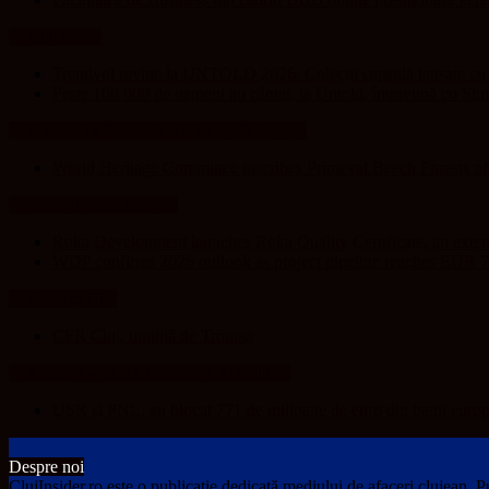
ClujToday
Trendyol revine la UNTOLD 2026: Colecții capsulă lansate cu G
Peste 100 000 de oameni au cântat, la Untold, împreună cu Sti
Unesco in Romania – History & Legacy
World Heritage Committee inscribes Primeval Beech Forests o
Transylvania Today®
Roka Development launches Roka Quality Certificate, an extend
WDP confirms 2026 outlook as project pipeline reaches EUR 7
Sport in Cluj
CFR Cluj, umilită de Tromso
Arad 24 – Știri Conectate La Realitate
USR și PNL: au blocat 771 de milioane de euro din banii europ
Despre noi
ClujInsider.ro este o publicație dedicată mediului de afaceri clujean. Pu