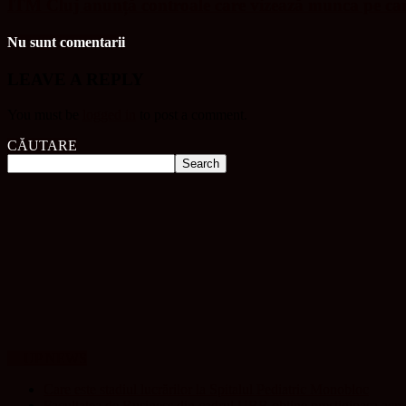
ITM Cluj anunță controale care vizează munca pe ca
Nu sunt comentarii
LEAVE A REPLY
You must be
logged in
to post a comment.
CĂUTARE
UP NEWS
Care este stadiul lucrărilor la Spitalul Pediatric Monobloc
Facultatea de Business din cadrul UBB obține prestigioasa acr