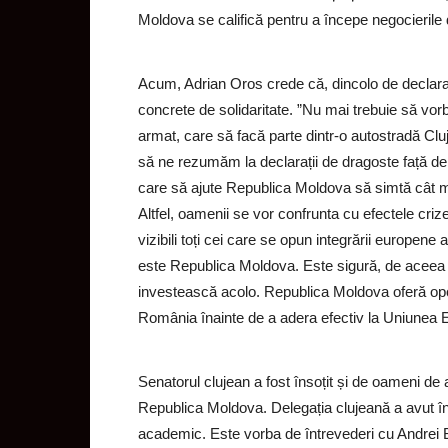
Moldova se califică pentru a începe negocierile
Acum, Adrian Oros crede că, dincolo de declara
concrete de solidaritate. ”Nu mai trebuie să vorb
armat, care să facă parte dintr-o autostradă Cl
să ne rezumăm la declarații de dragoste față de fr
care să ajute Republica Moldova să simtă cât mai
Altfel, oamenii se vor confrunta cu efectele criz
vizibili toți cei care se opun integrării europen
este Republica Moldova. Este sigură, de aceea îi
investească acolo. Republica Moldova oferă opor
România înainte de a adera efectiv la Uniunea 
Senatorul clujean a fost însoțit și de oameni de a
Republica Moldova. Delegația clujeană a avut întâl
academic. Este vorba de întrevederi cu Andrei B