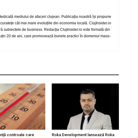
 dedicată mediului de afaceri clujean. Publicația noastră își propune
 acuratețe cât mai mare evoluțiile din economia locală. ClujInsider.ro
eră subiectele de business. Redacția ClujInsider.ro este formată din
 puțin 20 de ani, care promovează bunele practici în domeniul mass-
unță controale care
Roka Development lansează Roka