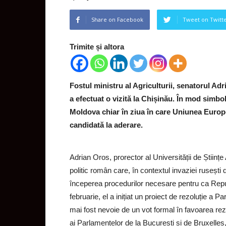
Share on Facebook
Tweet on Twitt
Trimite și altora
Fostul ministru al Agriculturii, senatorul Adr
a efectuat o vizită la Chișinău. În mod simboli
Moldova chiar în ziua în care Uniunea Europe
candidată la aderare.
Adrian Oros, prorector al Universității de Științ
politic român care, în contextul invaziei rusești 
începerea procedurilor necesare pentru ca Repu
februarie, el a inițiat un proiect de rezoluție a
mai fost nevoie de un vot formal în favoarea rez
ai Parlamentelor de la București și de Bruxelles, 