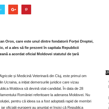
er
ian Oros, care este unul dintre fondatorii Forței Dreptei,
c, el a ales să fie prezent în capitala Republicii
ană a acordat oficial Moldovei statutul de țară
U
e Agricole și Medicină Veterinară din Cluj, este primul om
din Ucraina, a inițiat demersurile juridice care vizau
blica Moldova să devină stat-candidat. În data de 28
 Parlamentului României referitoare la aderarea Moldovei. Nu
oluției, pentru că ideea sa a fost adoptată rapid de membri
iar oficialii europeni au anunțat ei înșiși că Republica