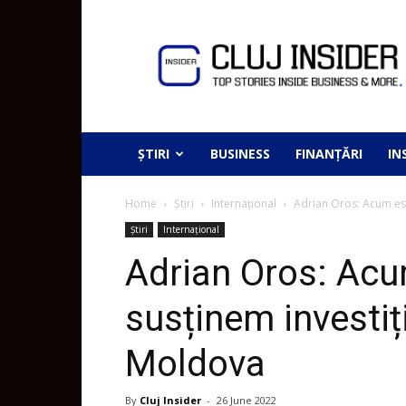
ȘTIRI
BUSINESS
FINANȚĂRI
IN
Home
Știri
Internațional
Adrian Oros: Acum est
Știri
Internațional
Adrian Oros: Ac
susținem investiți
Moldova
By
Cluj Insider
-
26 June 2022