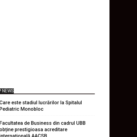
P NEWS
Care este stadiul lucrărilor la Spitalul
Pediatric Monobloc
Facultatea de Business din cadrul UBB
obține prestigioasa acreditare
internațională AACSB