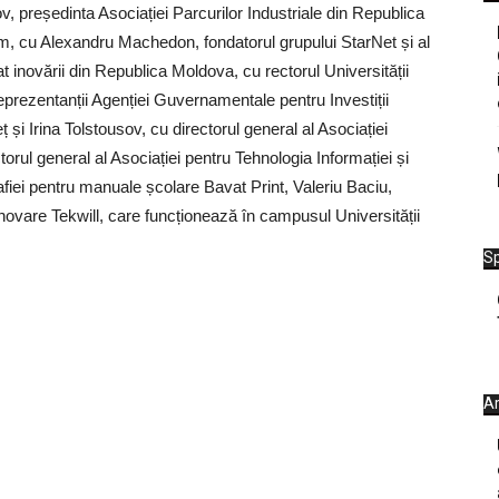
v, președinta Asociației Parcurilor Industriale din Republica
m, cu Alexandru Machedon, fondatorul grupului StarNet și al
t inovării din Republica Moldova, cu rectorul Universității
eprezentanții Agenției Guvernamentale pentru Investiții
ț și Irina Tolstousov, cu directorul general al Asociației
rul general al Asociației pentru Tehnologia Informației și
afiei pentru manuale școlare Bavat Print, Valeriu Baciu,
inovare Tekwill, care funcționează în campusul Universității
Sp
Ar