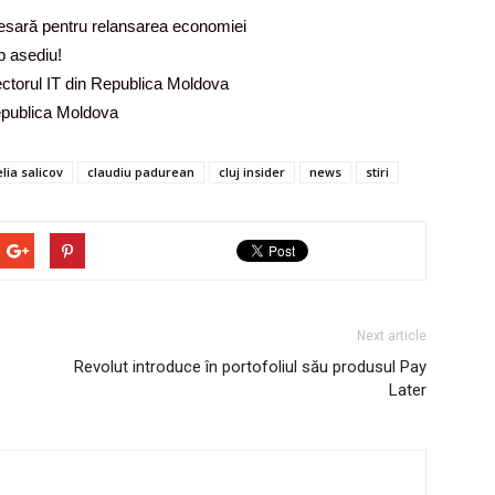
cesară pentru relansarea economiei
b asediu!
ectorul IT din Republica Moldova
Republica Moldova
lia salicov
claudiu padurean
cluj insider
news
stiri
Next article
Revolut introduce în portofoliul său produsul Pay
Later