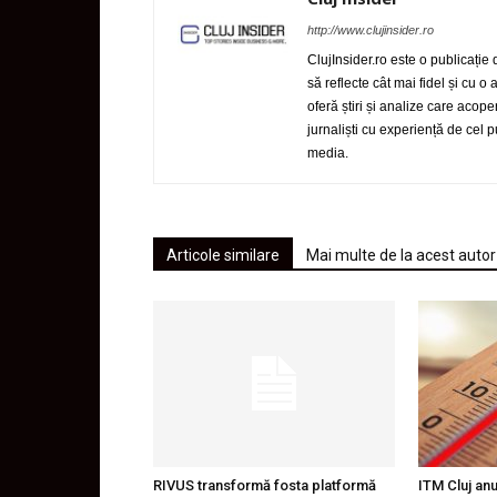
http://www.clujinsider.ro
ClujInsider.ro este o publicație
să reflecte cât mai fidel și cu o
oferă știri și analize care acop
jurnaliști cu experiență de cel
media.
Articole similare
Mai multe de la acest autor
RIVUS transformă fosta platformă
ITM Cluj an