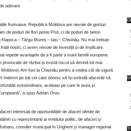
 de aderare.
Cl
țiile frumoase, Republica Moldova are nevoie de gesturi
im de poduri de flori peste Prut, ci de poduri de beton
uj-Napoca – Târgu-Mureș – Iași – Chișinău. Nu mai trebuie
ații noștri, ci avem nevoie de investiții și de implicare,
 repede avantajele de a fi parte a marii familii europene.
ei provocate de război și există riscul să devină tot mai
e a Moldovei. Am fost la Chișinău pentru a vedea cât de sigură
 îndemn pe toți cei care doresc să își extindă afacerile să
Un
tunități extraordinare, aceleași pe care le avea și
Europeană”, a spus Adrian Oros.
faceri interesați de oportunitățile de afaceri oferite de
niri cu reprezentanți ai mediului politic, de afaceri și
utnaru, consilier municipal în Ungheni și manager regional
T