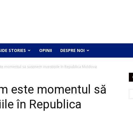
SIDE STORIES
OPINII
DESPRE NOI
e momentul să susținem investițiile în Republica Moldova
um este momentul să
ile în Republica