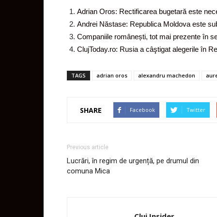
Adrian Oros: Rectificarea bugetară este ne
Andrei Năstase: Republica Moldova este su
Companiile românești, tot mai prezente în s
ClujToday.ro: Rusia a câştigat alegerile în 
TAGS
adrian oros
alexandru machedon
aure
SHARE
Facebook
Twitter
Previous article
Lucrări, în regim de urgență, pe drumul din
comuna Mica
Cluj Insider