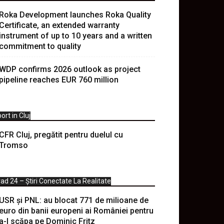
Roka Development launches Roka Quality
Certificate, an extended warranty
instrument of up to 10 years and a written
commitment to quality
WDP confirms 2026 outlook as project
pipeline reaches EUR 760 million
ort in Cluj
CFR Cluj, pregătit pentru duelul cu
Tromso
ad 24 – Știri Conectate La Realitate
USR și PNL: au blocat 771 de milioane de
euro din banii europeni ai României pentru
a-l scăpa pe Dominic Fritz